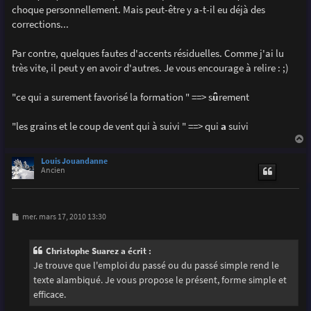
g
choque personnellement. Mais peut-être y a-t-il eu déjà des
e
corrections...
Par contre, quelques fautes d'accents résiduelles. Comme j'ai lu
très vite, il peut y en avoir d'autres. Je vous encourage à relire : ;)
"ce qui a surement favorisé la formation " ==> s
û
rement
"les grains et le coup de vent qui à suivi " ==> qui
a
suivi
a
u
Louis Jouandanne
t
Ancien
M
mer. mars 17, 2010 13:30
e
s
s
Christophe Suarez a écrit :
a
g
Je trouve que l'emploi du passé ou du passé simple rend le
e
texte alambiqué. Je vous propose le présent, forme simple et
efficace.