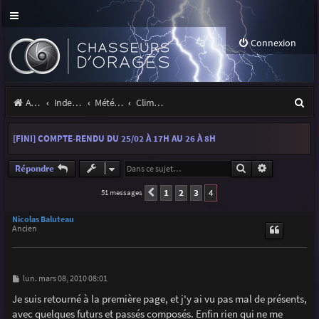
Connexion
R
Accueil
Index du forum
Météo et climatologie des orages
Climatologie des orages
e
[FINI] COMPTE-RENDU DU 25/02 À 17H AU 26 À 8H
c
h
Rechercher
Recherche a
Répondre
e
1
2
3
4
51 messages
Précédente
r
Nicolas Baluteau
Ancien
c
h
e
M
lun. mars 08, 2010 08:01
e
r
s
Je suis retourné à la première page, et j'y ai vu pas mal de présents,
s
avec quelques futurs et passés composés. Enfin rien qui ne me
a