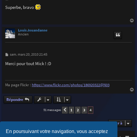
e
s
Superbe, bravo
s
a
g
e
a
u
Louis Jouandanne
t
Ancien
M
sam. mars 20, 2010 21:45
e
s
Merci pour tout Mick ! :D
s
a
g
e
Ma page Flickr :
https://www.flickr.com/photos/186920322@N03
a
u
Répondre
t
1
2
3
4
51 messages
Précédente
Aller à
En poursuivant votre navigation, vous acceptez