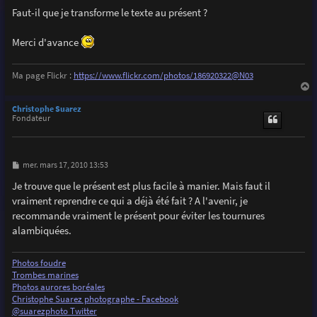
Faut-il que je transforme le texte au présent ?
Merci d'avance
Ma page Flickr :
https://www.flickr.com/photos/186920322@N03
a
u
Christophe Suarez
t
Fondateur
M
mer. mars 17, 2010 13:53
e
s
Je trouve que le présent est plus facile à manier. Mais faut il
s
vraiment reprendre ce qui a déjà été fait ? A l'avenir, je
a
g
recommande vraiment le présent pour éviter les tournures
e
alambiquées.
Photos foudre
Trombes marines
Photos aurores boréales
Christophe Suarez photographe - Facebook
@suarezphoto Twitter