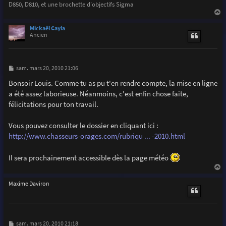
D850, D810, et une brochette d'objectifs Sigma
a
u
Mickaël Cayla
t
Ancien
M
sam. mars 20, 2010 21:06
e
s
Bonsoir Louis. Comme tu as pu t'en rendre compte, la mise en ligne
s
a été assez laborieuse. Néanmoins, c'est enfin chose faite,
a
g
félicitations pour ton travail.
e
Vous pouvez consulter le dossier en cliquant ici :
http://www.chasseurs-orages.com/rubriqu ... -2010.html
Il sera prochainement accessible dès la page météo
a
u
Maxime Daviron
t
M
sam. mars 20, 2010 21:18