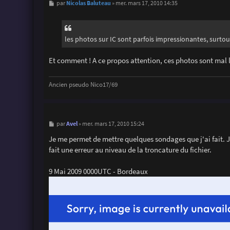
M
Nicolas Baluteau
par
»
mer. mars 17, 2010 14:35
e
s
s
a
g
les photos sur IC sont parfois impressionantes, surtou
e
Et comment ! A ce propos attention, ces photos sont mal lo
Ancien pseudo Nico17/69
M
Avel
par
»
mer. mars 17, 2010 15:24
e
s
Je me permet de mettre quelques sondages que j'ai fait. J
s
fait une erreur au niveau de la troncature du fichier.
a
g
e
9 Mai 2009 0000UTC - Bordeaux