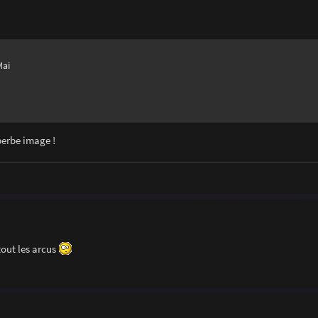
Mai
uperbe image !
tout les arcus