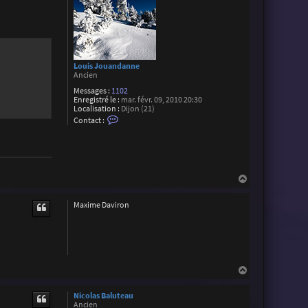
Louis Jouandanne
Ancien
Messages :
1102
Enregistré le :
mar. févr. 09, 2010 20:30
Localisation :
Dijon (21)
C
Contact :
o
n
t
a
c
t
H
e
a
r
L
u
Maxime Daviron
o
t
u
i
s
J
o
u
a
H
n
a
d
u
a
Nicolas Baluteau
t
n
Ancien