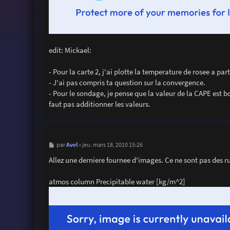
edit: Mickael:
- Pour la carte 2, j'ai plotte la temperature de rosee a pa
- J'ai pas compris ta question sur la convergence.
- Pour le sondage, je pense que la valeur de la CAPE est 
faut pas additionner les valeurs.
M
Avel
par
»
jeu. mars 18, 2010 15:26
e
s
Allez une derniere fournee d'images. Ce ne sont pas des r
s
a
g
atmos column Precipitable water [kg/m^2]
e