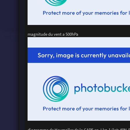
magnitude du vent a 500hPa
diagramme de Hovmoller de la CAPE en J.kg-1 (lat: 40N-5