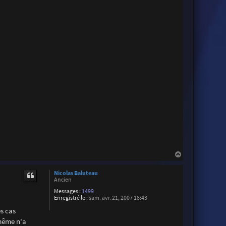
H
a
u
Nicolas Baluteau
t
Ancien
Messages :
1499
Enregistré le :
sam. avr. 21, 2007 18:43
es cas
-même n'a