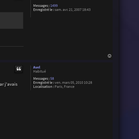
n
Messages :
1499
e
Enregistré le :
sam. avr. 21, 2007 18:43
H
a
u
Avel
t
Habitué
Messages :
58
Enregistré le :
ven. mars 05, 2010 10:28
ar j'avais
Localisation :
Paris, France