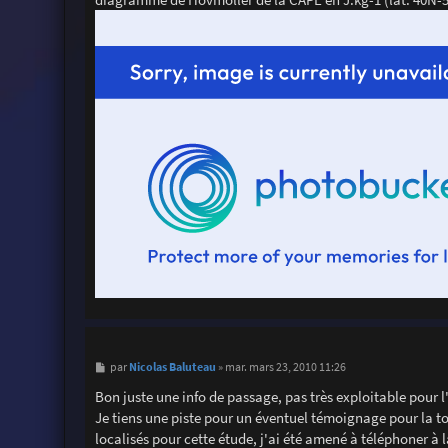
M
Nicolas Baluteau
par
»
mar. mars 23, 2010 11:26
e
s
Bon juste une info de passage, pas très exploitable pour l
s
Je tiens une piste pour un éventuel témoignage pour la to
a
g
localisés pour cette étude, j'ai été amené à téléphoner à 
e