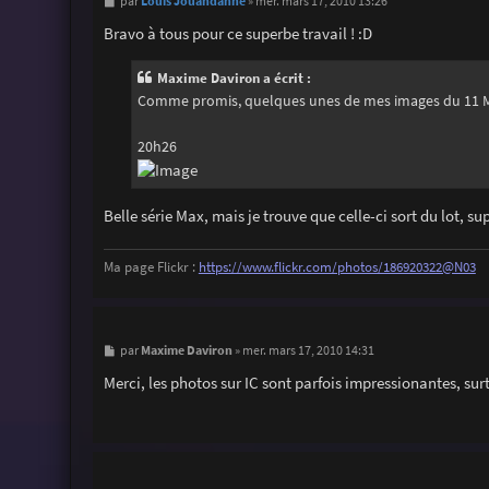
M
Louis Jouandanne
par
»
mer. mars 17, 2010 13:26
e
s
Bravo à tous pour ce superbe travail ! :D
s
a
g
Maxime Daviron a écrit :
e
Comme promis, quelques unes de mes images du 11 
20h26
Belle série Max, mais je trouve que celle-ci sort du lot, s
Ma page Flickr :
https://www.flickr.com/photos/186920322@N03
M
Maxime Daviron
par
»
mer. mars 17, 2010 14:31
e
s
Merci, les photos sur IC sont parfois impressionantes, sur
s
a
g
e