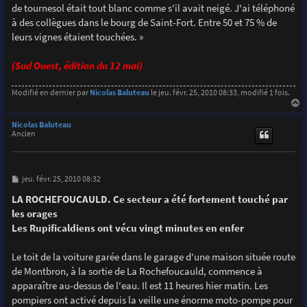
de tournesol était tout blanc comme s'il avait neigé. J'ai téléphoné
à des collègues dans le bourg de Saint-Fort. Entre 50 et 75 % de
leurs vignes étaient touchées. »
(Sud Ouest, édition du 12 mai)
Modifié en dernier par
Nicolas Baluteau
le jeu. févr. 25, 2010 08:33, modifié 1 fois.
a
u
Nicolas Baluteau
t
Ancien
M
jeu. févr. 25, 2010 08:32
e
s
LA ROCHEFOUCAULD. Ce secteur a été fortement touché par
s
les orages
a
g
Les Rupificaldiens ont vécu vingt minutes en enfer
e
Le toit de la voiture garée dans le garage d'une maison située route
de Montbron, à la sortie de La Rochefoucauld, commence à
apparaître au-dessus de l'eau. Il est 11 heures hier matin. Les
pompiers ont activé depuis la veille une énorme moto-pompe pour