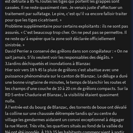
est détruite à 85 %.Toutes les tiges qui portent les grappes sont
cassées. Il ne reste quasiment rien. Je venais juste d'effectuer un
traitement par sulfatage. Le pire, c'est qu'il va encore falloir traiter
pour que les tiges cicatrisent. »
Problème supplémentaire pour certains exploitants : ils ne sont pas
assurés. « C'est beaucoup trop cher. On ne peut pas se permettre. Il
ne reste qu'à espérer que la zone soit déclarée officiellement
sinistrée. »
David Perrier a conservé des grêlons dans son congélateur : « On ne
sait jamais. S'ils veulent voir les responsables des dégâts. »
3Jardins déchiquetés et inondations à Blanzac
Hier soir vers 18 h 45 la pluie de grêlons s'est abattue avec une
puissance phénoménale sur le canton de Blanzac. Le déluge a duré
une bonne vingtaine de minutes, le temps de blanchir les routes et
les champs d'une couche de 10 à 20 cm de grêlons compacts. Sur la
RD 5 entre Chadurie et Blanzac, la visibilité étaient quasiment
nulle.
À l'entrée est du bourg de Blanzac, des torrents de boue ont dévalé
la colline sur une chaussée détrempée tandis qu'au centre du
village les gendarmes aidaient un convoi exceptionnel à dégager
la rue Marot. Très vite, les quartiers situés au fond de la vallée du
Né ont été inondés. À 19 h 15 les habitants commençaient à sortir