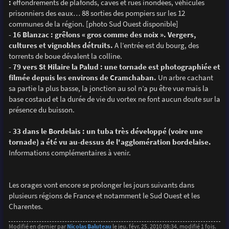
:
effondrements de plafonds, caves et rues inondées, véhicules
prisonniers des eaux… 88 sorties des pompiers sur les 12
communes de la région. [photo Sud Ouest disponible]
-
16 Blanzac : grêlons « gros comme des noix ». Vergers,
cultures et vignobles détruits.
A l’entrée est du bourg, des
torrents de boue dévalent la colline.
- 79 vers St Hilaire la Palud : une tornade est photographiée et
filmée depuis les environs de Cramchaban.
Un arbre cachant
sa partie la plus basse, la jonction au sol n’a pu être vue mais la
base costaud et la durée de vie du vortex ne font aucun doute sur la
présence du buisson.
-
33 dans le Bordelais : un tuba très développé (voire une
tornade) a été vu au-dessus de l'agglomération bordelaise.
Informations complémentaires à venir.
Les orages vont encore se prolonger les jours suivants dans
plusieurs régions de France et notamment le Sud Ouest et les
Charentes.
Modifié en dernier par
Nicolas Baluteau
le jeu. févr. 25, 2010 08:34, modifié 1 fois.