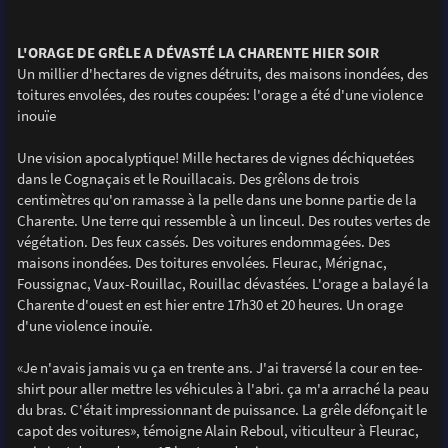
L'ORAGE DE GRÊLE A DÉVASTÉ LA CHARENTE HIER SOIR
Un millier d'hectares de vignes détruits, des maisons inondées, des
toitures envolées, des routes coupées: l'orage a été d'une violence
inouïe
Une vision apocalyptique! Mille hectares de vignes déchiquetées
dans le Cognaçais et le Rouillacais. Des grêlons de trois
centimètres qu'on ramasse à la pelle dans une bonne partie de la
Charente. Une terre qui ressemble à un linceul. Des routes vertes de
végétation. Des feux cassés. Des voitures endommagées. Des
maisons inondées. Des toitures envolées. Fleurac, Mérignac,
Foussignac, Vaux-Rouillac, Rouillac dévastées. L'orage a balayé la
Charente d'ouest en est hier entre 17h30 et 20 heures. Un orage
d'une violence inouïe.
«Je n'avais jamais vu ça en trente ans. J'ai traversé la cour en tee-
shirt pour aller mettre les véhicules à l'abri. ça m'a arraché la peau
du bras. C'était impressionnant de puissance. La grêle défonçait le
capot des voitures», témoigne Alain Reboul, viticulteur à Fleurac,