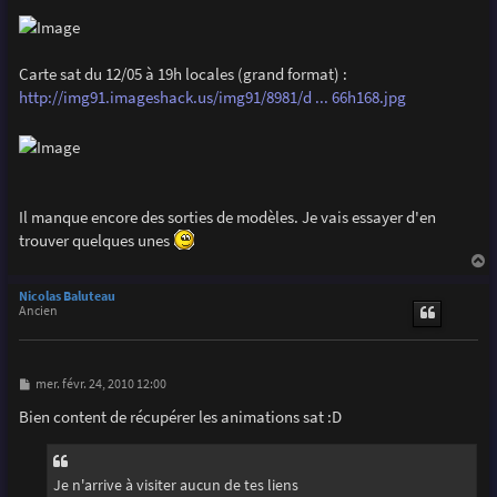
Carte sat du 12/05 à 19h locales (grand format) :
http://img91.imageshack.us/img91/8981/d ... 66h168.jpg
Il manque encore des sorties de modèles. Je vais essayer d'en
trouver quelques unes
a
u
Nicolas Baluteau
t
Ancien
M
mer. févr. 24, 2010 12:00
e
s
Bien content de récupérer les animations sat :D
s
a
g
e
Je n'arrive à visiter aucun de tes liens