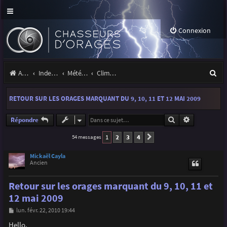
Connexion
R
Accueil
Index du forum
Météo et climatologie des orages
Climatologie des orages
e
RETOUR SUR LES ORAGES MARQUANT DU 9, 10, 11 ET 12 MAI 2009
c
h
Rechercher
Recherche a
Répondre
e
1
2
3
4
54 messages
Suivante
r
Mickaël Cayla
Ancien
c
h
Retour sur les orages marquant du 9, 10, 11 et
e
12 mai 2009
r
M
lun. févr. 22, 2010 19:44
e
s
Hello,