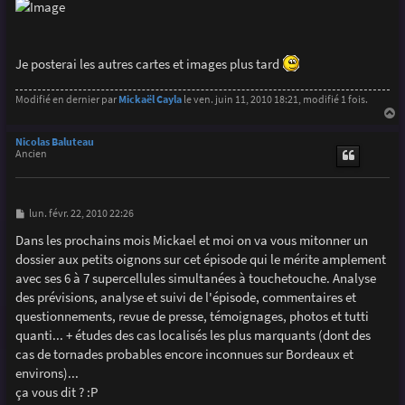
Je posterai les autres cartes et images plus tard
Modifié en dernier par
Mickaël Cayla
le ven. juin 11, 2010 18:21, modifié 1 fois.
a
u
Nicolas Baluteau
t
Ancien
M
lun. févr. 22, 2010 22:26
e
s
Dans les prochains mois Mickael et moi on va vous mitonner un
s
dossier aux petits oignons sur cet épisode qui le mérite amplement
a
g
avec ses 6 à 7 supercellules simultanées à touchetouche. Analyse
e
des prévisions, analyse et suivi de l'épisode, commentaires et
questionnements, revue de presse, témoignages, photos et tutti
quanti... + études des cas localisés les plus marquants (dont des
cas de tornades probables encore inconnues sur Bordeaux et
environs)...
ça vous dit ? :P