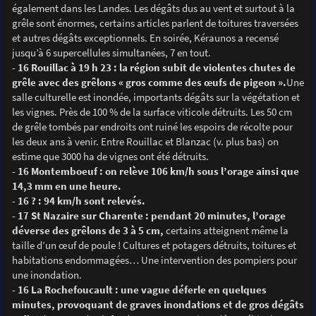
également dans les Landes. Les dégâts dus au vent et surtout à la
grêle sont énormes, certains articles parlent de toitures traversées
et autres dégâts exceptionnels. En soirée, Kéraunos a recensé
jusqu’à 6 supercellules simultanées, 7 en tout.
- 16 Rouillac à 19 h 23 : la région subit de violentes chutes de
grêle avec des grêlons « gros comme des œufs de pigeon ».
Une
salle culturelle est inondée, importants dégâts sur la végétation et
les vignes. Près de 100 % de la surface viticole détruits. Les 50 cm
de grêle tombés par endroits ont ruiné les espoirs de récolte pour
les deux ans à venir. Entre Rouillac et Blanzac (v. plus bas) on
estime que 3000 ha de vignes ont été détruits.
- 16 Montemboeuf : on relève 106 km/h sous l’orage ainsi que
14,3 mm en une heure.
- 16 ? : 94 km/h sont relevés.
- 17 St Nazaire sur Charente : pendant 20 minutes, l’orage
déverse des grêlons de 3 à 5 cm,
certains atteignent même la
taille d’un œuf de poule ! Cultures et potagers détruits, toitures et
habitations endommagées… Une intervention des pompiers pour
une inondation.
- 16 La Rochefoucault : une vague déferle en quelques
minutes, provoquant de graves inondations et de gros dégâts