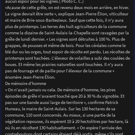
aucun espoir pour les vignes.( Photo C. C.)
«Acause de cette grêle, on est revenu deux mois en arrière, en hiver.
La vigne devrait être verte », explique Jean-Pierre Élion, viticulteur
et maire de Brie-sous-Barbezieux. Sauf que cette fois, il n'y aura
plus de printemps. Les terres des huit agriculteurs de la commune
comme la dizaine de Saint-Aulais-la-Chapelle sont ravagées par la
grêle de lundi dernier. « Les vignes sont détruites à 100 %. Plus de
grappes, de pousses et même de bois. Pour les céréales comme le
blé dur ou les orges, tout espoir de récolte est perdu. Les récoltes de
printemps sont hachées. L'éleveur de volailles a subi des coulées de
boues. Et même les prairies naturelles sont touchées. Il n'y aura
pas de fourrage et de paille pour l'éleveur de la commune »
énumère Jean-Pierre Élion.
De mémoire d'homme
« On n'avait jamais vu cela. De mémoire d'homme, les pires
épisodes de grêle n'avaient touché que 20 à 30 % du vignoble. Et
pas sur une bande aussi large de territoire », confirme Patrick
Huneau, le maire de Saint-Aulais. Sur les 130 hectares de sa
commune, 110 sont concernés. Au mieux, si une partie de la
végétation repousse, ils espèrent 10 à 20 hectolitres par hectare, là
où ils en récoltent 130 habituellement. « On espère l'arrivée des
contreboutons dont certains étaient déjà sortis, même s'ils sont