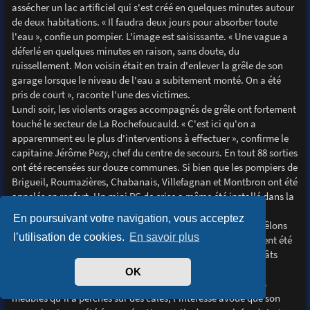
assécher un lac artificiel qui s'est créé en quelques minutes autour
de deux habitations. « Il faudra deux jours pour absorber toute
l'eau », confie un pompier. L'image est saisissante. « Une vague a
déferlé en quelques minutes en raison, sans doute, du
ruissellement. Mon voisin était en train d'enlever la grêle de son
garage lorsque le niveau de l'eau a subitement monté. On a été
pris de court », raconte l'une des victimes.
Lundi soir, les violents orages accompagnés de grêle ont fortement
touché le secteur de La Rochefoucauld. « C'est ici qu'on a
apparemment eu le plus d'interventions à effectuer », confirme le
capitaine Jérôme Pezy, chef du centre de secours. En tout 88 sorties
ont été recensées sur douze communes. Si bien que les pompiers de
Brigueil, Roumazières, Chabanais, Villefagnan et Montbron ont été
appelés en renfort. Un mini PC de crise a même été installé dans la
caserne sous les ordres du commandant Gilles Gonin.
En poursuivant votre navigation, vous acceptez
Certains endroits ont été recouverts de 50 centimètres de grêlons
l’utilisation de cookies.
En savoir plus
gros comme des oeufs. Le lieu-dit Les Gazillauds a notamment été
bien secoué. La forte pluie a également occasionné des dégâts
importants. Toujours route de Montbron, le responsable de
OK
Rochemobilier sait de quoi on parle. Planté au milieu de ses
meubles qu'il a perchés sur des cales, l'intéressé avoue que son