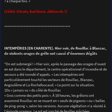
? à chaque fois. »
(Cédric Citrain, Sud Ouest, édition du ?)
********************************************
INTEMPÉRIES [EN CHARENTE]. Hier soir, de Rouillac à Blanzac,
de violents orages de grêle ont causé d'énormes dégâts
"On est submergé ! » Hier soir, après le passage des orages d'ouest
en est dans le département, le centre opérationnel d'incendie et de
secours a été inondé d'appels. « Les intempéries ont
particulièrement touché les secteurs de Rouillac, Blanzac,
Angoulême et La Rochefoucaud. » Le point sur la situation.
1Du « jamais vu » du côté de Rouillac
« Gros comme des petits pois ». À 18 heures, les grêlons ont
assommé Rouillac en se muant en « oeufs de pigeons » ou « balles
de ping-pong », selon les versions. Aucune végétation n'a résisté à
l'épisode orageux. Le sol est jonché de feuilles mâchées.