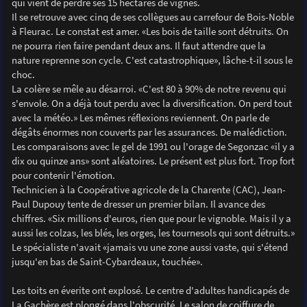
qui vient de perdre ses 15 hectares de vignes.
Il se retrouve avec cinq de ses collègues au carrefour de Bois-Noble
à Fleurac. Le constat est amer. «Les bois de taille sont détruits. On
ne pourra rien faire pendant deux ans. Il faut attendre que la
nature reprenne son cycle. C'est catastrophique», lâche-t-il sous le
choc.
La colère se mêle au désarroi. «C'est 80 à 90% de notre revenu qui
s'envole. On a déjà tout perdu avec la diversification. On perd tout
avec la météo.» Les mêmes réflexions reviennent. On parle de
dégâts énormes non couverts par les assurances. De malédiction.
Les comparaisons avec le gel de 1991 ou l'orage de Segonzac «il y a
dix ou quinze ans» sont aléatoires. Le présent est plus fort. Trop fort
pour contenir l'émotion.
Technicien à la Coopérative agricole de la Charente (CAC), Jean-
Paul Dupouy tente de dresser un premier bilan. Il avance des
chiffres. «Six millions d'euros, rien que pour le vignoble. Mais il y a
aussi les colzas, les blés, les orges, les tournesols qui sont détruits.»
Le spécialiste n'avait «jamais vu une zone aussi vaste, qui s'étend
jusqu'en bas de Saint-Cybardeaux, touchée».
Les toits en éverite ont explosé. Le centre d'adultes handicapés de
La Gachère est plongé dans l'obscurité. Le salon de coiffure de