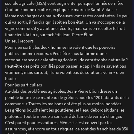
sociale agricole (MSA) vont augmenter puisque l'année dernière
était une bonne récolte », explique le maire de Saint-Aulais. «
Même nos charges de main-d'oeuvre vont rester constantes. Le peu
qui va sortir, il faudra qu'il soit en bon état. On va s'occuper de la
vigne comme s'il y avait une récolte, mais sans en récolter le fruit
financier à la fin », surenchérit Jean-Pierre Élion.
Un seul recours
Pour s'en sortir, les deux hommes ne voient que les pouvoirs
publics comme recours. « Peut-être sous la forme d'une
reconnaissance de calamité agricole ou de catastrophe naturelle ?
Peut-être des prêts bonifiés pour passer le cap ? » Ils ne savent pas
vraiment, mais surtout, ils ne voient pas de solutions venir « d'en
haut ».
Pour les particuliers
Au-delà des problèmes agricoles, Jean-Pierre Élion dresse un
pénible bilan de ce manteau de grêlons pour les 120 habitants de la
commune. « Toutes les maisons ont été plus ou moins inondées.
Les grêlons bouchaient les gouttières, et l'eau débordait dans les
plafonds. Tout le monde a son carré de laine de verre à changer.
C'est pareil pour les voitures. Même si c'est couvert par les
assurances, et encore en tous risques, ce sont des franchises de 350