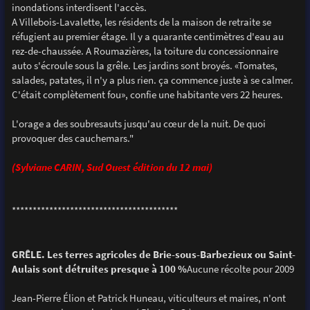
inondations interdisent l'accès.
A Villebois-Lavalette, les résidents de la maison de retraite se
réfugient au premier étage. Il y a quarante centimètres d'eau au
rez-de-chaussée. A Roumazières, la toiture du concessionnaire
auto s'écroule sous la grêle. Les jardins sont broyés. «Tomates,
salades, patates, il n'y a plus rien. ça commence juste à se calmer.
C'était complètement fou», confie une habitante vers 22 heures.
L'orage a des soubresauts jusqu'au cœur de la nuit. De quoi
provoquer des cauchemars."
(Sylviane CARIN, Sud Ouest édition du 12 mai)
****************************************
GRÊLE. Les terres agricoles de Brie-sous-Barbezieux ou Saint-
Aulais sont détruites presque à 100 %
Aucune récolte pour 2009
Jean-Pierre Élion et Patrick Huneau, viticulteurs et maires, n'ont