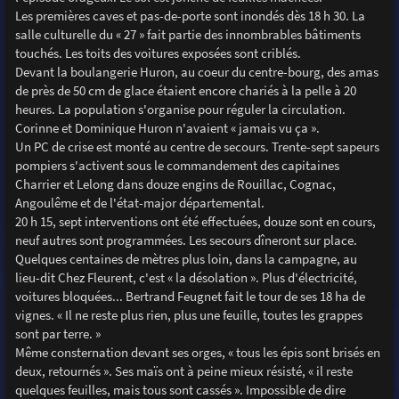
Les premières caves et pas-de-porte sont inondés dès 18 h 30. La
salle culturelle du « 27 » fait partie des innombrables bâtiments
touchés. Les toits des voitures exposées sont criblés.
Devant la boulangerie Huron, au coeur du centre-bourg, des amas
de près de 50 cm de glace étaient encore chariés à la pelle à 20
heures. La population s'organise pour réguler la circulation.
Corinne et Dominique Huron n'avaient « jamais vu ça ».
Un PC de crise est monté au centre de secours. Trente-sept sapeurs
pompiers s'activent sous le commandement des capitaines
Charrier et Lelong dans douze engins de Rouillac, Cognac,
Angoulême et de l'état-major départemental.
20 h 15, sept interventions ont été effectuées, douze sont en cours,
neuf autres sont programmées. Les secours dîneront sur place.
Quelques centaines de mètres plus loin, dans la campagne, au
lieu-dit Chez Fleurent, c'est « la désolation ». Plus d'électricité,
voitures bloquées... Bertrand Feugnet fait le tour de ses 18 ha de
vignes. « Il ne reste plus rien, plus une feuille, toutes les grappes
sont par terre. »
Même consternation devant ses orges, « tous les épis sont brisés en
deux, retournés ». Ses maïs ont à peine mieux résisté, « il reste
quelques feuilles, mais tous sont cassés ». Impossible de dire