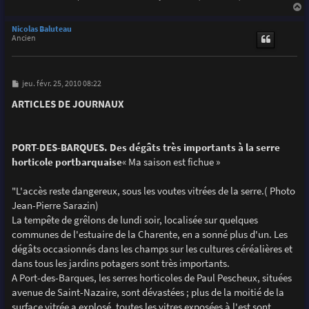
a
u
Nicolas Baluteau
t
Ancien
M
jeu. févr. 25, 2010 08:22
e
s
ARTICLES DE JOURNAUX
s
a
g
e
PORT-DES-BARQUES. Des dégâts très importants à la serre
horticole portbarquaise
« Ma saison est fichue »
"L'accès reste dangereux, sous les voutes vitrées de la serre.( Photo
Jean-Pierre Sarazin)
La tempête de grêlons de lundi soir, localisée sur quelques
communes de l'estuaire de la Charente, en a sonné plus d'un. Les
dégâts occasionnés dans les champs sur les cultures céréalières et
dans tous les jardins potagers sont très importants.
A Port-des-Barques, les serres horticoles de Paul Pescheux, situées
avenue de Saint-Nazaire, sont dévastées ; plus de la moitié de la
surface vitrée a explosé, toutes les vitres exposées à l'est sont