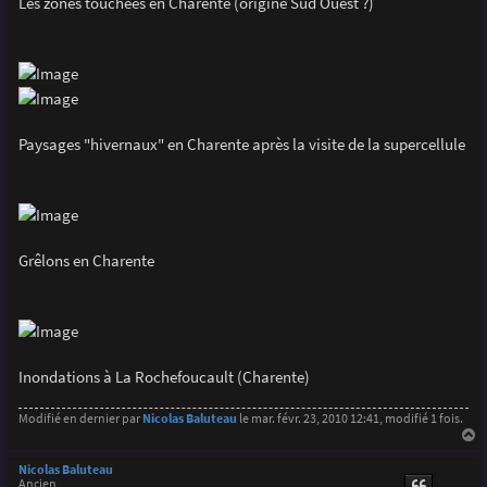
Les zones touchées en Charente (origine Sud Ouest ?)
Paysages "hivernaux" en Charente après la visite de la supercellule
Grêlons en Charente
Inondations à La Rochefoucault (Charente)
Modifié en dernier par
Nicolas Baluteau
le mar. févr. 23, 2010 12:41, modifié 1 fois.
a
u
Nicolas Baluteau
t
Ancien