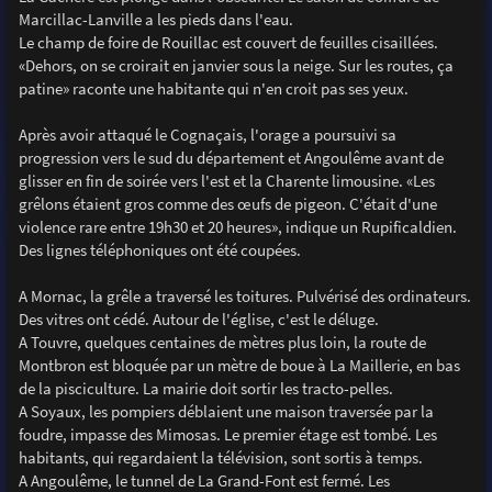
Marcillac-Lanville a les pieds dans l'eau.
Le champ de foire de Rouillac est couvert de feuilles cisaillées.
«Dehors, on se croirait en janvier sous la neige. Sur les routes, ça
patine» raconte une habitante qui n'en croit pas ses yeux.
Après avoir attaqué le Cognaçais, l'orage a poursuivi sa
progression vers le sud du département et Angoulême avant de
glisser en fin de soirée vers l'est et la Charente limousine. «Les
grêlons étaient gros comme des œufs de pigeon. C'était d'une
violence rare entre 19h30 et 20 heures», indique un Rupificaldien.
Des lignes téléphoniques ont été coupées.
A Mornac, la grêle a traversé les toitures. Pulvérisé des ordinateurs.
Des vitres ont cédé. Autour de l'église, c'est le déluge.
A Touvre, quelques centaines de mètres plus loin, la route de
Montbron est bloquée par un mètre de boue à La Maillerie, en bas
de la pisciculture. La mairie doit sortir les tracto-pelles.
A Soyaux, les pompiers déblaient une maison traversée par la
foudre, impasse des Mimosas. Le premier étage est tombé. Les
habitants, qui regardaient la télévision, sont sortis à temps.
A Angoulême, le tunnel de La Grand-Font est fermé. Les