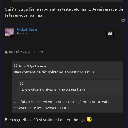
Oui j'ai vu ça hier en voulant les tester, étonnant. Je vais essayer de
te les envoyer par mail.
a
u
Mickaël Cayla
t
Ancien
M
mer. févr. 24, 2010 13:39
e
s
s
Nico 17/69 a écrit :
a
g
Bien content de récupérer les animations sat :D
e
Je n'arrive à visiter aucun de tes liens
Oui j'ai vu ça hier en voulant les tester, étonnant. Je vais
essayer de te les envoyer par mail.
Bien reçu Nico ! C'est vraiment du tout bon ça