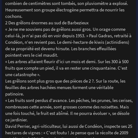
combien de centimètres sont tombés, son pluviomètre a explosé.
Heureusement son groupe électrogène permettra de nourrir les
cochons.
2 Des grêlons énormes au sud de Barbezieux
« Je ne me souviens pas de grêlons aussi gros. Un orage comme
celui-là, je n'ai pas dû en voir depuis 1953. » Paul Gadras, retraité à
Condéon, n'en revient pas. Le demi-hectare de kiwis (actinidiens)
de sa propriété est devenu hirsute. Les branches effeuillées
pointent vers le ciel maudit.
« Les arbres allaient fleurir d'ici un mois et demi. Sur les 300 à 500
fruits que compte un pied, il va en rester une cinquantaine. C'est
une catastrophe ».
Les grêlons sont plus gros que des pièces de 2 ?. Sur la route, les
feuilles des arbres hachées menues forment une véritable
patinoire.
« Les fruits sont perdus d'avance. Les pêches, les prunes, les cerises,
nombreuses cette année, sont grosses comme des noisettes. Mais
une fois touché, le fruit est abîmé. Il ne pourra évoluer », se désole
ce jardinier.
David Perrier, agri-viticulteur, lui aussi de Condéon, inspecte ses 25
hectares de vignes : « C'est foutu ! Je pense que la récolte de 2009