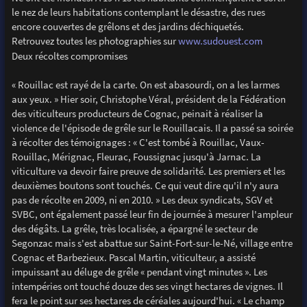
le nez de leurs habitations contemplant le désastre, des rues
encore couvertes de grêlons et des jardins déchiquetés.
Retrouvez toutes les photographies sur
www.sudouest.com
Deux récoltes compromises
« Rouillac est rayé de la carte. On est abasourdi, on a les larmes
aux yeux. » Hier soir, Christophe Véral, président de la Fédération
des viticulteurs producteurs de Cognac, peinait à réaliser la
violence de l'épisode de grêle sur le Rouillacais. Il a passé sa soirée
à récolter des témoignages : « C'est tombé à Rouillac, Vaux-
Rouillac, Mérignac, Fleurac, Foussignac jusqu'à Jarnac. La
viticulture va devoir faire preuve de solidarité. Les premiers et les
deuxièmes boutons sont touchés. Ce qui veut dire qu'il n'y aura
pas de récolte en 2009, ni en 2010. » Les deux syndicats, SGV et
SVBC, ont également passé leur fin de journée à mesurer l'ampleur
des dégâts. La grêle, très localisée, a épargné le secteur de
Segonzac mais s'est abattue sur Saint-Fort-sur-le-Né, village entre
Cognac et Barbezieux. Pascal Martin, viticulteur, a assisté
impuissant au déluge de grêle « pendant vingt minutes ». Les
intempéries ont touché douze des ses vingt hectares de vignes. Il
fera le point sur ses hectares de céréales aujourd'hui. « Le champ