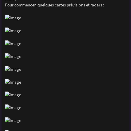
s
Pour commencer, quelques cartes prévisions et radars :
a
g
e