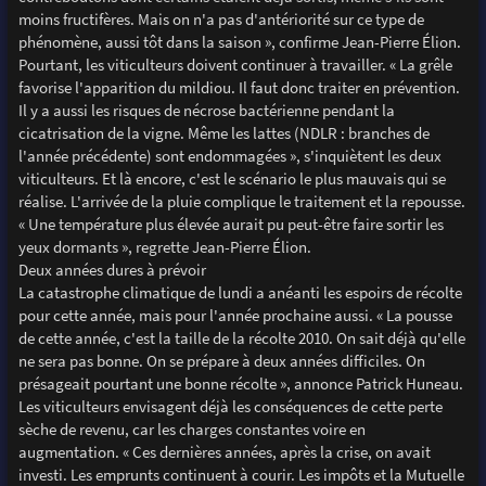
moins fructifères. Mais on n'a pas d'antériorité sur ce type de
phénomène, aussi tôt dans la saison », confirme Jean-Pierre Élion.
Pourtant, les viticulteurs doivent continuer à travailler. « La grêle
favorise l'apparition du mildiou. Il faut donc traiter en prévention.
Il y a aussi les risques de nécrose bactérienne pendant la
cicatrisation de la vigne. Même les lattes (NDLR : branches de
l'année précédente) sont endommagées », s'inquiètent les deux
viticulteurs. Et là encore, c'est le scénario le plus mauvais qui se
réalise. L'arrivée de la pluie complique le traitement et la repousse.
« Une température plus élevée aurait pu peut-être faire sortir les
yeux dormants », regrette Jean-Pierre Élion.
Deux années dures à prévoir
La catastrophe climatique de lundi a anéanti les espoirs de récolte
pour cette année, mais pour l'année prochaine aussi. « La pousse
de cette année, c'est la taille de la récolte 2010. On sait déjà qu'elle
ne sera pas bonne. On se prépare à deux années difficiles. On
présageait pourtant une bonne récolte », annonce Patrick Huneau.
Les viticulteurs envisagent déjà les conséquences de cette perte
sèche de revenu, car les charges constantes voire en
augmentation. « Ces dernières années, après la crise, on avait
investi. Les emprunts continuent à courir. Les impôts et la Mutuelle