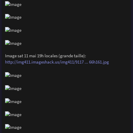
Image sat 11 mai 19h locales (grande taille):
http://img411.imageshack.us/img411/9117 ... 66h161.jpg