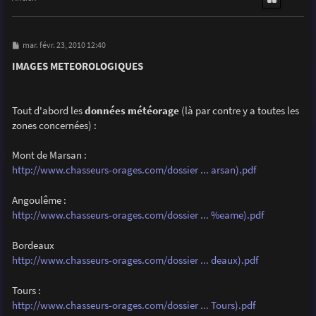
M
mar. févr. 23, 2010 12:40
e
s
IMAGES METEOROLOGIQUES
s
a
g
e
Tout d'abord les
données météorage
(là par contre y a toutes les
zones concernées) :
Mont de Marsan :
http://www.chasseurs-orages.com/dossier ... arsan).pdf
Angoulême :
http://www.chasseurs-orages.com/dossier ... %eame).pdf
Bordeaux
http://www.chasseurs-orages.com/dossier ... deaux).pdf
Tours :
http://www.chasseurs-orages.com/dossier ... Tours).pdf