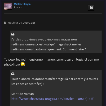
u
Mickaël Cayla
t
Ancien
M
mer. févr. 24, 2010 11:15
e
s
s
a
g
j'ai des problèmes avec d'énormes images non
e
redimensionnées, c'est vrai qu'Imageshack me les
redimensionnait automatiquement. Comment faire ?
Tu peux les redimensionner manuellement sur un logiciel comme
photofiltre
Tout d'abord les données météorage (là par contre y a toutes
les zones concernées) :
Mont de Marsan :
http://www.chasseurs-orages.com/dossier ... arsan).pdf