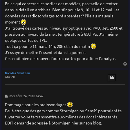
En ce qui concerne les sorties des modèles, pas facile de rentrer
dans le détail en archives. Bien sûr pour le 9, 10, 11 et 12 mai, les
données des radiosondages sont absentes :? Pile au mauvais
moment
J'ai trouvé des cartes au niveau synoptique avec PVU, Jet, Z500 et
pression au niveau de la mer, température à 850hPa. J'ai même
quelques cartes de TPE.
Tout ça pour le 11 mai à 14h, 20h et 2h du matin
J'essaye de mettre l'essentiel dans la journée.
Ce serait bien de trouver d'autres cartes pour affiner l'analyse.
a
u
Nicolas Baluteau
t
Ancien
M
mer. févr. 24, 2010 14:42
e
s
Dommage pour les radiosondages
s
Peut-être que des gars comme Stormigen ou Sam49 pourraient te
a
g
tuyauter voire te transmettre eux-mêmes des docs intéressants.
e
EDIT demande adressée à Stormigen hier sur son blog.