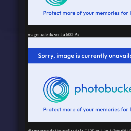
magnitude du vent a 500hPa
diagramme de Hovmoller de la CAPE en J.kg-1 (lat: 40N-5