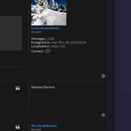
Louis Jouandanne
Ancien
Messages :
1102
Enregistré le :
mar. févr. 09, 2010 20:30
Localisation :
Dijon (21)
C
Contact :
o
n
t
a
c
t
H
e
a
r
L
u
Maxime Daviron
o
t
u
i
s
J
o
u
a
H
n
a
d
u
a
Nicolas Baluteau
t
n
Ancien