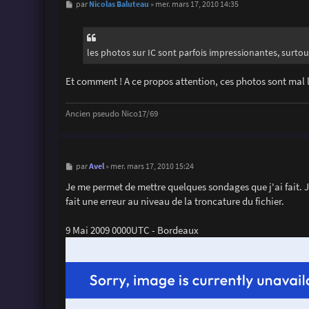
M
Nicolas Baluteau
par
»
mer. mars 17, 2010 14:35
e
s
s
a
g
les photos sur IC sont parfois impressionantes, surtou
e
Et comment ! A ce propos attention, ces photos sont mal lo
Ancien pseudo Nico17/69
M
Avel
par
»
mer. mars 17, 2010 15:24
e
s
Je me permet de mettre quelques sondages que j'ai fait. J
s
fait une erreur au niveau de la troncature du fichier.
a
g
e
9 Mai 2009 0000UTC - Bordeaux