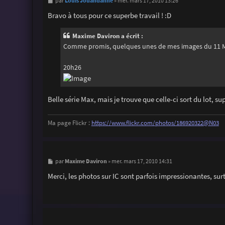
M
Louis Jouandanne
par
»
mer. mars 17, 2010 13:26
e
s
Bravo à tous pour ce superbe travail ! :D
s
a
g
Maxime Daviron a écrit :
e
Comme promis, quelques unes de mes images du 11 
20h26
Belle série Max, mais je trouve que celle-ci sort du lot, s
Ma page Flickr :
https://www.flickr.com/photos/186920322@N03
M
Maxime Daviron
par
»
mer. mars 17, 2010 14:31
e
s
Merci, les photos sur IC sont parfois impressionantes, sur
s
a
g
e