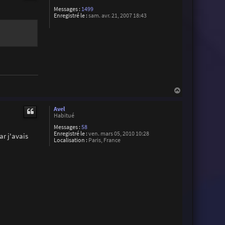
n
Messages :
1499
e
Enregistré le :
sam. avr. 21, 2007 18:43
H
a
u
Avel
t
Habitué
Messages :
58
Enregistré le :
ven. mars 05, 2010 10:28
ar j'avais
Localisation :
Paris, France