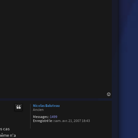
H
a
u
Nicolas Baluteau
t
Ancien
Messages :
1499
Enregistré le :
sam. avr. 21, 2007 18:43
es cas
-même n'a