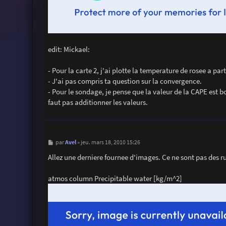
edit: Mickael:
- Pour la carte 2, j'ai plotte la temperature de rosee a pa
- J'ai pas compris ta question sur la convergence.
- Pour le sondage, je pense que la valeur de la CAPE est 
faut pas additionner les valeurs.
M
Avel
par
»
jeu. mars 18, 2010 15:26
e
s
Allez une derniere fournee d'images. Ce ne sont pas des r
s
a
g
atmos column Precipitable water [kg/m^2]
e