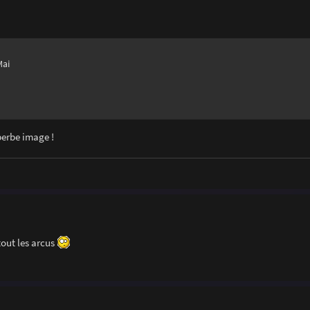
Mai
uperbe image !
tout les arcus