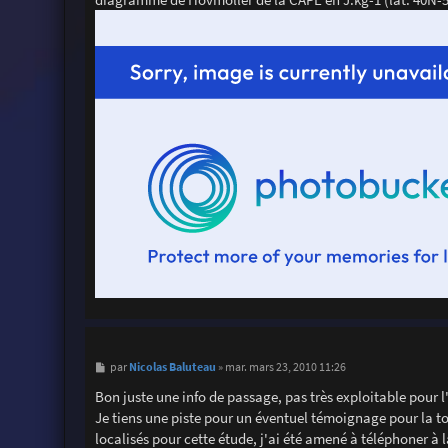
M
Nicolas Baluteau
par
»
mar. mars 23, 2010 11:26
e
s
Bon juste une info de passage, pas très exploitable pour l
s
Je tiens une piste pour un éventuel témoignage pour la to
a
g
localisés pour cette étude, j'ai été amené à téléphoner à 
e