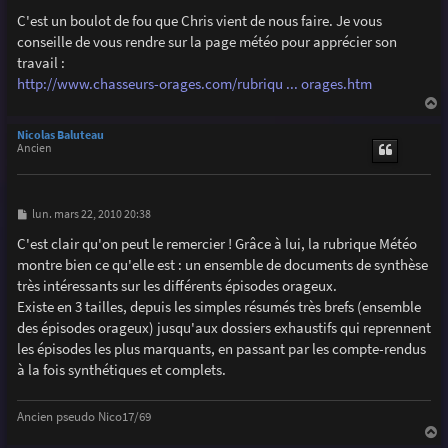
e
s
C'est un boulot de fou que Chris vient de nous faire. Je vous
s
conseille de vous rendre sur la page météo pour apprécier son
a
g
travail :
e
http://www.chasseurs-orages.com/rubriqu ... orages.htm
a
u
Nicolas Baluteau
t
Ancien
M
lun. mars 22, 2010 20:38
e
s
C'est clair qu'on peut le remercier ! Grâce à lui, la rubrique Météo
s
montre bien ce qu'elle est : un ensemble de documents de synthèse
a
g
très intéressants sur les différents épisodes orageux.
e
Existe en 3 tailles, depuis les simples résumés très brefs (ensemble
des épisodes orageux) jusqu'aux dossiers exhaustifs qui reprennent
les épisodes les plus marquants, en passant par les compte-rendus
à la fois synthétiques et complets.
Ancien pseudo Nico17/69
a