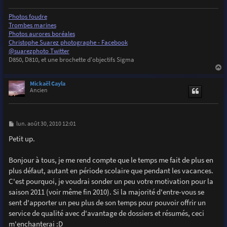
Photos foudre
Trombes marines
Photos aurores boréales
Christophe Suarez photographe - Facebook
@suarezphoto Twitter
D850, D810, et une brochette d'objectifs Sigma
a
u
Mickaël Cayla
t
Ancien
M
lun. août 30, 2010 12:01
e
s
Petit up.
s
a
g
Bonjour à tous, je me rend compte que le temps me fait de plus en
e
plus défaut, autant en période scolaire que pendant les vacances.
C'est pourquoi, je voudrai sonder un peu votre motivation pour la
saison 2011 (voir même fin 2010). Si la majorité d'entre-vous se
sent d'apporter un peu plus de son temps pour pouvoir offrir un
service de qualité avec d'avantage de dossiers et résumés, ceci
m'enchanterai :D