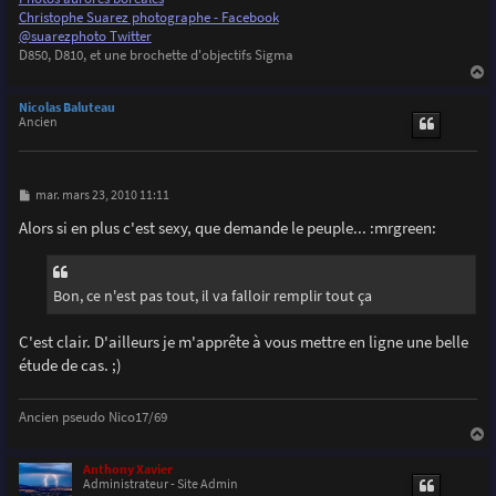
Christophe Suarez photographe - Facebook
@suarezphoto Twitter
D850, D810, et une brochette d'objectifs Sigma
a
u
Nicolas Baluteau
t
Ancien
M
mar. mars 23, 2010 11:11
e
s
Alors si en plus c'est sexy, que demande le peuple... :mrgreen:
s
a
g
e
Bon, ce n'est pas tout, il va falloir remplir tout ça
C'est clair. D'ailleurs je m'apprête à vous mettre en ligne une belle
étude de cas. ;)
Ancien pseudo Nico17/69
a
u
Anthony Xavier
t
Administrateur - Site Admin