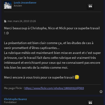
u
Louis Jouandanne
t
Ancien
M
mer. mars 24, 2010 13:26
e
s
Merci beaucoup à Christophe, Nico et Mick pour ce superbe travail
s
! :D
a
g
e
La présentation est bien clair comme ça, et les études de cas à
venir promettent d'êtres captivantes...
La rubrique météo est maintenant bien mise en avant et c'est super
je trouve, car le travail fait dans cette rubrique est vraiment très
intéressant et enrichisant pour ceux qui ne connaissent pas encore
très bien les secrets de la météo comme moi.
Merci encore à vous trois pour ce superbe travail
Ma page Flickr :
https://www.flickr.com/photos/186920322@N03
a
u
Christophe Suarez
t
Fondateur