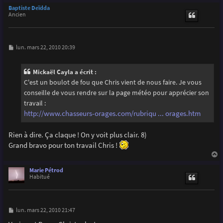
u
Baptiste Deïdda
t
Ancien
M
lun. mars 22, 2010 20:39
e
s
s
Mickaël Cayla a écrit :
a
g
C'est un boulot de fou que Chris vient de nous faire. Je vous
e
conseille de vous rendre sur la page météo pour apprécier son
travail :
http://www.chasseurs-orages.com/rubriqu ... orages.htm
Rien à dire. Ça claque ! On y voit plus clair. 8)
Grand bravo pour ton travail Chris !
a
u
Marie Pétrod
t
Habitué
M
lun. mars 22, 2010 21:47
e
s