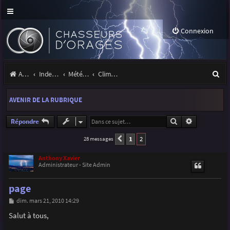
Connexion
R
Accueil
Index du forum
Météo et climatologie des orages
Climatologie des orages
e
AVENIR DE LA RUBRIQUE
c
h
Rechercher
Recherche a
Répondre
e
1
2
28 messages
Précédente
r
Anthony Xavier
Administrateur - Site Admin
c
h
page
e
M
dim. mars 21, 2010 14:29
e
r
s
Salut à tous,
s
a