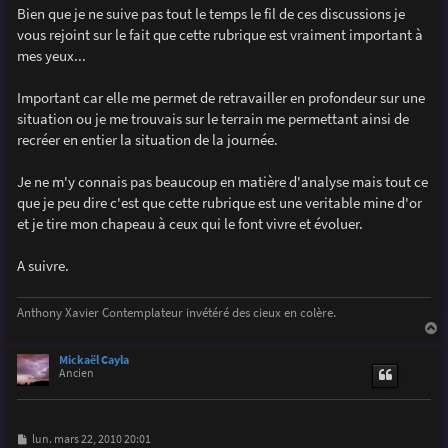
g
Bien que je ne suive pas tout le temps le fil de ces discussions je
e
vous rejoint sur le fait que cette rubrique est vraiment important à
mes yeux...
Important car elle me permet de retravailler en profondeur sur une
situation ou je me trouvais sur le terrain me permettant ainsi de
recréer en entier la situation de la journée.
Je ne m'y connais pas beaucoup en matière d'analyse mais tout ce
que je peu dire c'est que cette rubrique est une veritable mine d'or
et je tire mon chapeau à ceux qui le font vivre et évoluer.
A suivre.
Anthony Xavier Contemplateur invétéré des cieux en colère.
a
u
Mickaël Cayla
t
Ancien
M
lun. mars 22, 2010 20:01