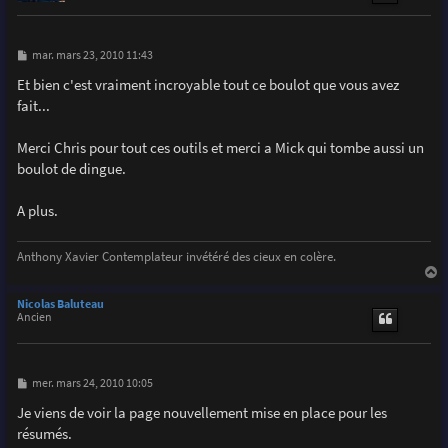
M
mar. mars 23, 2010 11:43
e
s
Et bien c'est vraiment incroyable tout ce boulot que vous avez
s
fait...
a
g
e
Merci Chris pour tout ces outils et merci a Mick qui tombe aussi un
boulot de dingue.
A plus.
Anthony Xavier Contemplateur invétéré des cieux en colère.
a
u
Nicolas Baluteau
t
Ancien
M
mer. mars 24, 2010 10:05
e
s
Je viens de voir la page nouvellement mise en place pour les
s
résumés.
a
g