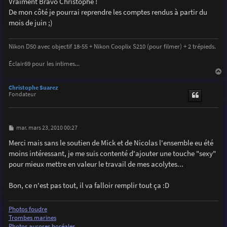
Vraiment Bravo Christophe !
s
De mon côté je pourrai reprendre les comptes rendus à partir du
a
g
mois de juin ;)
e
Nikon D50 avec objectif 18-55 + Nikon Cooplix S210 (pour filmer) + 2 trépieds.
Éclair69 pour les intimes...
a
u
Christophe Suarez
t
Fondateur
M
mar. mars 23, 2010 00:27
e
s
Merci mais sans le soutien de Mick et de Nicolas l'ensemble eu été
s
moins intéressant, je me suis contenté d'ajouter une touche "sexy"
a
g
pour mieux mettre en valeur le travail de mes acolytes...
e
Bon, ce n'est pas tout, il va falloir remplir tout ça :D
Photos foudre
Trombes marines
Photos aurores boréales