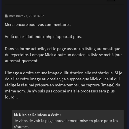
M
mer. mars 24, 2010 16:02
e
s
Merci encore pour vos commentaires.
s
a
g
Voilà qui est fait index.php n'apparait plus.
e
Dans sa forme actuelle, cette page assure un listing automatique
du répertoire. Lorsque Mick ajoute un dossier, la liste se met à jour
automatiquement.
L'image à droite est une image d'illustration,elle est statique. Si je
dois lier cette image au dossier, ça suppose que Mick ou celui qui
rédige le résumé prépare en même temps une capture (image) du
même nom. Je n'y suis pas opposé mais le processus sera plus
lourd...
Nicolas Baluteau a écrit :
Je viens de voir la page nouvellement mise en place pour les
résumés.