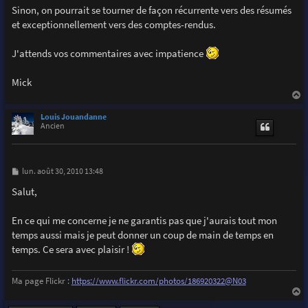
Sinon, on pourrait se tourner de façon récurrente vers des résumés
et exceptionnellement vers des comptes-rendus.
J'attends vos commentaires avec impatience
Mick
a
u
Louis Jouandanne
t
Ancien
M
lun. août 30, 2010 13:48
e
s
Salut,
s
a
g
En ce qui me concerne je ne garantis pas que j'aurais tout mon
e
temps aussi mais je peut donner un coup de main de temps en
temps. Ce sera avec plaisir !
Ma page Flickr :
https://www.flickr.com/photos/186920322@N03
a