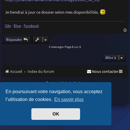
e
Je tiendrai à jour ce dossier selon mes disponibilités.
Site
-
Blog
-
Facebook
a
u
Répondre
t
1 message • Page
1
sur
1
Aller à
Accueil
Index du forum
Nous contacter
Purplexion style by
Ian Bradley
Développé par
phpBB
® Forum Software © phpBB Limited
En poursuivant votre navigation, vous acceptez
Traduit par
phpBB-fr.com
Confidentialité
|
Conditions
l’utilisation de cookies.
En savoir plus
OK