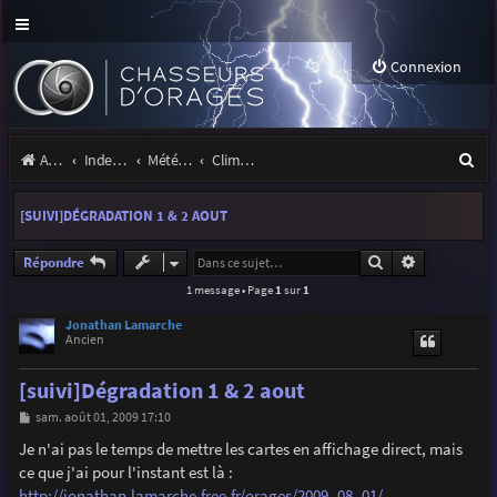
Connexion
R
Accueil
Index du forum
Météo et climatologie des orages
Climatologie des orages
e
[SUIVI]DÉGRADATION 1 & 2 AOUT
c
h
Rechercher
Recherche a
Répondre
1 message • Page
1
sur
1
e
r
Jonathan Lamarche
Ancien
c
[suivi]Dégradation 1 & 2 aout
h
M
sam. août 01, 2009 17:10
e
e
s
Je n'ai pas le temps de mettre les cartes en affichage direct, mais
r
s
ce que j'ai pour l'instant est là :
a
g
http://jonathan.lamarche.free.fr/orages/2009_08_01/