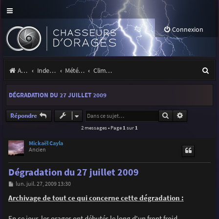
Connexion
R
Accueil
Index du forum
Météo et climatologie des orages
Climatologie des orages
e
DÉGRADATION DU 27 JUILLET 2009
c
h
Rechercher
Recherche a
Répondre
2 messages • Page
1
sur
1
e
r
Mickaël Cayla
Ancien
c
Dégradation du 27 juillet 2009
h
M
lun. juil. 27, 2009 13:30
e
e
s
Archivage de tout ce qui concerne cette dégradation :
r
s
a
g
En ce jour, les orages ont débutés le long d'un front froid