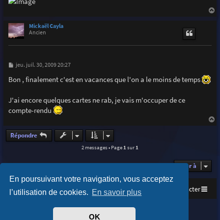
a
u
Mickaël Cayla
t
Ancien
M
jeu. juil. 30, 2009 20:27
e
s
Bon , finalement c'est en vacances que l'on a le moins de temps
s
a
g
J'ai encore quelques cartes ne rab, je vais m'occuper de ce
e
compte-rendu
a
u
Répondre
t
2 messages • Page
1
sur
1
Aller à
En poursuivant votre navigation, vous acceptez
Accueil
Index du forum
Nous contacter
l’utilisation de cookies.
En savoir plus
Purplexion style by
Ian Bradley
OK
Développé par
phpBB
® Forum Software © phpBB Limited