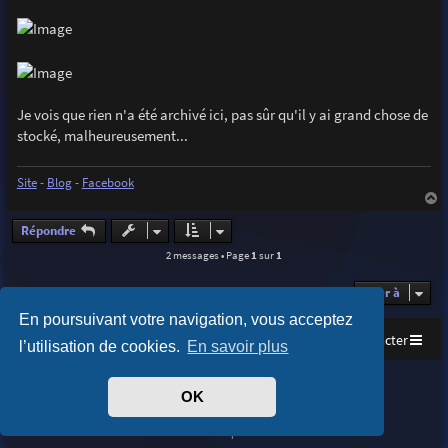
Je vois que rien n'a été archivé ici, pas sûr qu'il y ai grand chose de
stocké, malheureusement...
Site
-
Blog
-
Facebook
a
u
Répondre
t
2 messages • Page
1
sur
1
Aller à
En poursuivant votre navigation, vous acceptez
Accueil
Index du forum
Nous contacter
l’utilisation de cookies.
En savoir plus
Purplexion style by
Ian Bradley
OK
Développé par
phpBB
® Forum Software © phpBB Limited
Traduit par
phpBB-fr.com
Confidentialité
|
Conditions