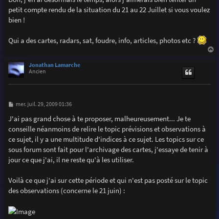
e
petit compte rendu de la situation du 21 au 22 Juillet si vous voulez
bien !
Qui a des cartes, radars, sat, foudre, info, articles, photos etc ?
a
u
Jonathan Lamarche
t
Ancien
M
mer. juil. 29, 2009 01:36
e
s
J'ai pas grand chose à te proposer, malheureusement... Je te
s
conseille néanmoins de relire le topic prévisions et observations à
a
g
ce sujet, il y a une multitude d'indices à ce sujet. Les topics sur ce
e
sous forum sont fait pour l'archivage des cartes, j'essaye de tenir à
jour ce que j'ai, il ne reste qu'à les utiliser.
Voilà ce que j'ai sur cette période et qui n'est pas posté sur le topic
des observations (concerne le 21 juin) :