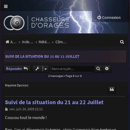
Connexion
R
Accueil
Index du forum
Météo et climatologie des orages
Climatologie des orages
e
SUIVI DE LA SITUATION DU 21 AU 22 JUILLET
c
h
Rechercher
Recherche a
Répondre
2 messages • Page
1
sur
1
e
r
Maxime Daviron
c
Suivi de la situation du 21 au 22 Juillet
h
M
ven. juil. 24, 2009 22:12
e
e
s
Coucou tout le monde !
r
s
a
g
Bon, j'en ai désormais le temps, alors j'aimerais bien tenter un