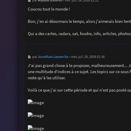
M
Maxime Daviron
par
»
ven. juil. 24, 2009 22:12
e
s
Coucou tout le monde !
s
a
g
Bon, j'en ai désormais le temps, alors j'aimerais bien tent
e
Qui a des cartes, radars, sat, foudre, info, articles, photos
M
Jonathan Lamarche
par
»
mer. juil. 29, 2009 01:36
e
s
J'ai pas grand chose à te proposer, malheureusement... Je t
s
une multitude d'indices à ce sujet. Les topics sur ce sous f
a
g
reste qu'à les utiliser.
e
Voilà ce que j'ai sur cette période et qui n'est pas posté s