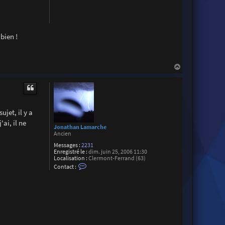
bien !
H
a
u
t
jet, il y a
ai, il ne
Jonathan Lamarche
Ancien
Messages :
2231
Enregistré le :
dim. juin 25, 2006 11:30
Localisation :
Clermont-Ferrand (63)
C
Contact :
o
n
t
a
c
t
e
r
J