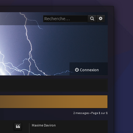
Rechercher
Recherche avanc
Connexion
2 messages • Page
1
sur
1
Maxime Daviron