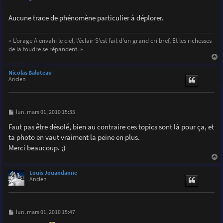
Aucune trace de phénomène particulier à déplorer.
« L’orage A envahi le ciel, l’éclair S’est fait d’un grand cri bref, Et les richesses
de la foudre se répandent. »
a
u
Nicolas Baluteau
t
Ancien
M
lun. mars 01, 2010 15:35
e
s
Faut pas être désolé, bien au contraire ces topics sont là pour ça, et
s
ta photo en vaut vraiment la peine en plus.
a
g
Merci beaucoup. ;)
e
a
u
Louis Jouandanne
t
Ancien
M
lun. mars 01, 2010 15:47
e