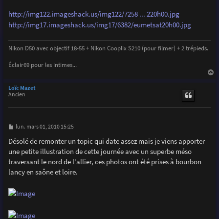
http://img122.imageshack.us/img122/7258 ... 220h00.jpg
http://img17.imageshack.us/img17/6382/eumetsat20h00.jpg
Nikon D50 avec objectif 18-55 + Nikon Cooplix S210 (pour filmer) + 2 trépieds.
Éclair69 pour les intimes...
a
u
Loïc Mazet
t
Ancien
M
lun. mars 01, 2010 15:25
e
s
Désolé de remonter un topic qui date assez mais je viens apporter
s
une petite illustration de cette journée avec un superbe méso
a
g
traversant le nord de l'allier, ces photos ont été prises à bourbon
e
lancy en saône et loire.