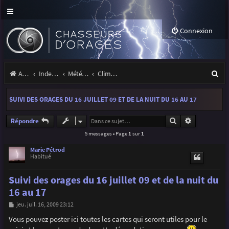
Connexion
R
Accueil
Index du forum
Météo et climatologie des orages
Climatologie des orages
e
SUIVI DES ORAGES DU 16 JUILLET 09 ET DE LA NUIT DU 16 AU 17
c
h
Rechercher
Recherche a
Répondre
5 messages • Page
1
sur
1
e
r
Marie Pétrod
Habitué
c
Suivi des orages du 16 juillet 09 et de la nuit du
h
16 au 17
e
M
jeu. juil. 16, 2009 23:12
r
e
s
Vous pouvez poster ici toutes les cartes qui seront utiles pour le
s