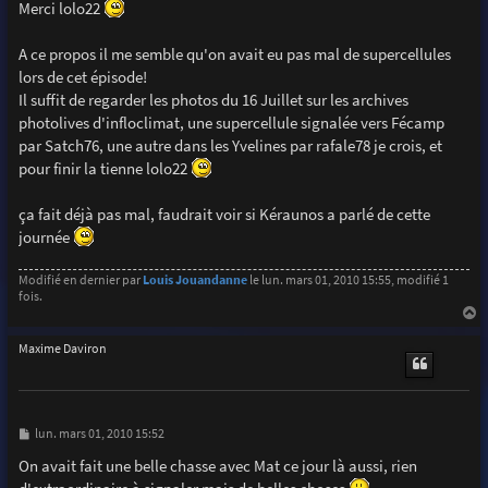
s
Merci lolo22
s
a
g
A ce propos il me semble qu'on avait eu pas mal de supercellules
e
lors de cet épisode!
Il suffit de regarder les photos du 16 Juillet sur les archives
photolives d'infloclimat, une supercellule signalée vers Fécamp
par Satch76, une autre dans les Yvelines par rafale78 je crois, et
pour finir la tienne lolo22
ça fait déjà pas mal, faudrait voir si Kéraunos a parlé de cette
journée
Modifié en dernier par
Louis Jouandanne
le lun. mars 01, 2010 15:55, modifié 1
fois.
a
u
Maxime Daviron
t
M
lun. mars 01, 2010 15:52
e
s
On avait fait une belle chasse avec Mat ce jour là aussi, rien
s