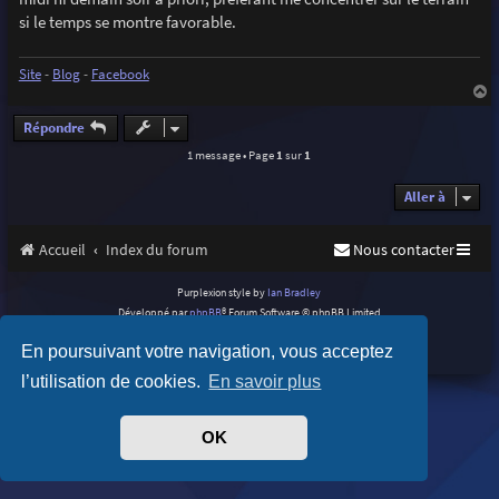
e
si le temps se montre favorable.
Site
-
Blog
-
Facebook
a
u
Répondre
t
1 message • Page
1
sur
1
Aller à
Accueil
Index du forum
Nous contacter
Purplexion style by
Ian Bradley
Développé par
phpBB
® Forum Software © phpBB Limited
Traduit par
phpBB-fr.com
En poursuivant votre navigation, vous acceptez
Confidentialité
|
Conditions
l’utilisation de cookies.
En savoir plus
OK