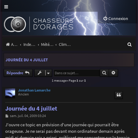
Connexion
R
Accueil
Index du forum
Météo et climatologie des orages
Climatologie des orages
e
JOURNÉE DU 4 JUILLET
c
h
Rechercher
Recherche a
Répondre
1 message • Page
1
sur
1
e
r
Jonathan Lamarche
Ancien
c
Journée du 4 juillet
h
M
sam. juil. 04, 2009 03:24
e
e
s
J'ouvre ce topic en prévision d'une journée qui pourrait être
r
s
orageuse. Je ne serai pas devant mon ordinateur demain après
a
g
midi ni demain soir a priori, préférant me concentrer sur le terrain