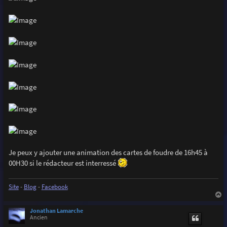
Je peux y ajouter une animation des cartes de foudre de 16h45 à
00H30 si le rédacteur est interressé
Site
-
Blog
-
Facebook
a
u
Jonathan Lamarche
t
Ancien