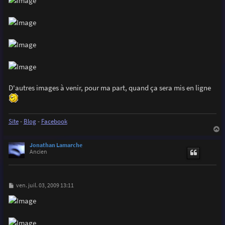
e
D'autres images à venir, pour ma part, quand ça sera mis en ligne
Site
-
Blog
-
Facebook
a
u
Jonathan Lamarche
t
Ancien
M
ven. juil. 03, 2009 13:11
e
s
s
a
g
e