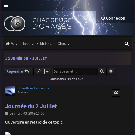
Connexion
R
Accueil
Index du forum
Météo et climatologie des orages
Climatologie des orages
e
JOURNÉE DU 2 JUILLET
c
h
Rechercher
Recherche a
Répondre
3 messages • Page
1
sur
1
e
r
Jonathan Lamarche
Ancien
c
Journée du 2 Juillet
h
M
ven. juil. 03, 2009 13:00
e
e
s
Ouverture en retard de ce topic :
r
s
a
g