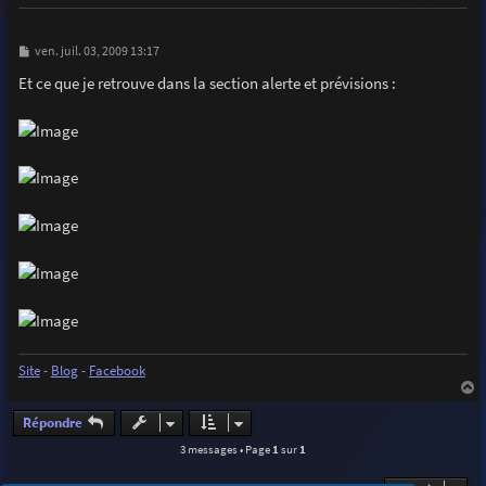
M
ven. juil. 03, 2009 13:17
e
s
Et ce que je retrouve dans la section alerte et prévisions :
s
a
g
e
Site
-
Blog
-
Facebook
a
u
Répondre
t
3 messages • Page
1
sur
1