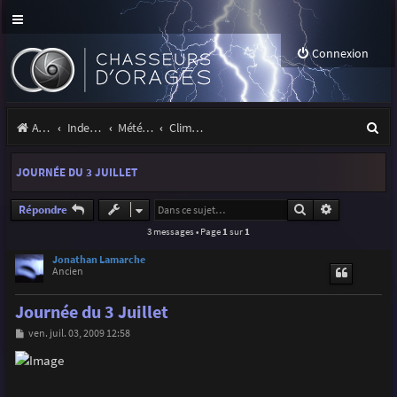
Connexion
R
Accueil
Index du forum
Météo et climatologie des orages
Climatologie des orages
e
JOURNÉE DU 3 JUILLET
c
h
Rechercher
Recherche a
Répondre
3 messages • Page
1
sur
1
e
r
Jonathan Lamarche
Ancien
c
Journée du 3 Juillet
h
M
ven. juil. 03, 2009 12:58
e
e
s
r
s
a
g