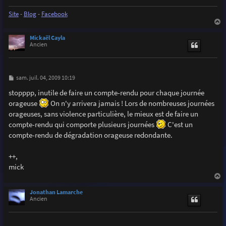
e
Site
-
Blog
-
Facebook
a
u
Mickaël Cayla
t
Ancien
M
sam. juil. 04, 2009 10:19
e
s
stopppp, inutile de faire un compte-rendu pour chaque journée
s
orageuse
On n'y arrivera jamais ! Lors de nombreuses journées
a
g
orageuses, sans violence particulière, le mieux est de faire un
e
compte-rendu qui comporte plusieurs journées
C'est un
compte-rendu de dégradation orageuse redondante.
++,
mick
a
u
Jonathan Lamarche
t
Ancien