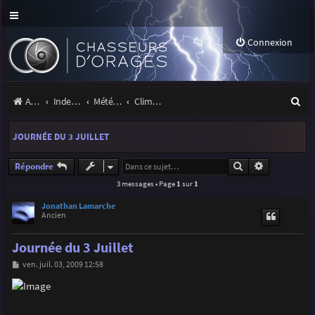
Connexion
R
Accueil
Index du forum
Météo et climatologie des orages
Climatologie des orages
e
JOURNÉE DU 3 JUILLET
c
h
Rechercher
Recherche a
Répondre
3 messages • Page
1
sur
1
e
r
Jonathan Lamarche
Ancien
c
Journée du 3 Juillet
h
M
ven. juil. 03, 2009 12:58
e
e
s
r
s
a
g