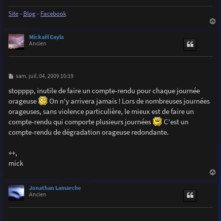
e
Site
-
Blog
-
Facebook
a
u
Mickaël Cayla
t
Ancien
M
sam. juil. 04, 2009 10:19
e
s
stopppp, inutile de faire un compte-rendu pour chaque journée
s
orageuse
On n'y arrivera jamais ! Lors de nombreuses journées
a
g
orageuses, sans violence particulière, le mieux est de faire un
e
compte-rendu qui comporte plusieurs journées
C'est un
compte-rendu de dégradation orageuse redondante.
++,
mick
a
u
Jonathan Lamarche
t
Ancien