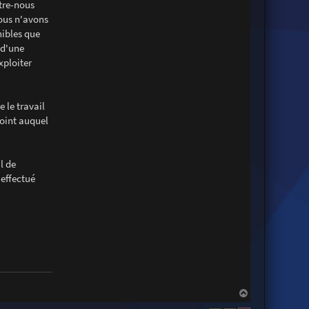
t
ntre-nous
a
nous n'avons
c
t
nibles que
e
r
 d'une
J
xploiter
o
n
a
t
h
 le travail
a
n
point auquel
L
a
m
a
l de
r
c
 effectué
h
e
H
a