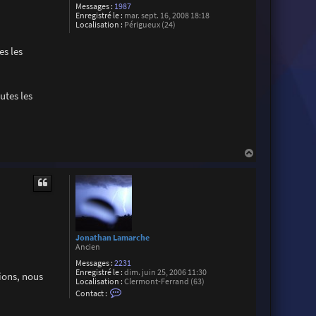
Messages :
1987
Enregistré le :
mar. sept. 16, 2008 18:18
Localisation :
Périgueux (24)
es les
utes les
H
a
u
t
Jonathan Lamarche
Ancien
Messages :
2231
Enregistré le :
dim. juin 25, 2006 11:30
sions, nous
Localisation :
Clermont-Ferrand (63)
C
Contact :
o
n