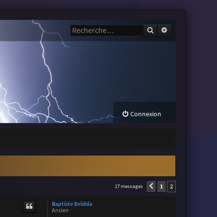
Rechercher
Recherche avanc
Connexion
1
2
17 messages
Précédente
Baptiste Deïdda
Ancien