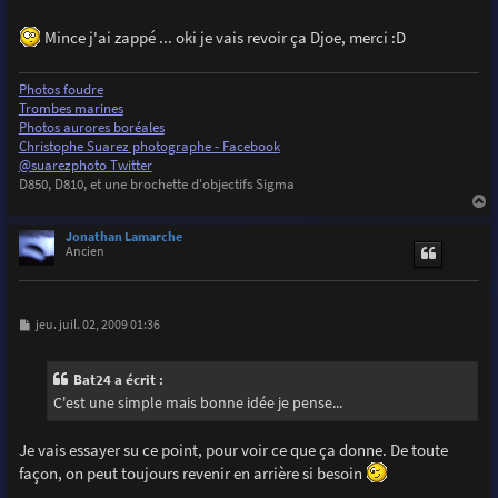
Mince j'ai zappé ... oki je vais revoir ça Djoe, merci :D
Photos foudre
Trombes marines
Photos aurores boréales
Christophe Suarez photographe - Facebook
@suarezphoto Twitter
D850, D810, et une brochette d'objectifs Sigma
a
u
Jonathan Lamarche
t
Ancien
M
jeu. juil. 02, 2009 01:36
e
s
s
Bat24 a écrit :
a
g
C'est une simple mais bonne idée je pense...
e
Je vais essayer su ce point, pour voir ce que ça donne. De toute
façon, on peut toujours revenir en arrière si besoin