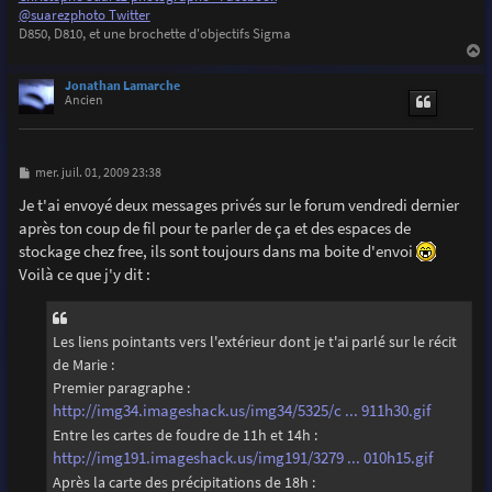
@suarezphoto Twitter
D850, D810, et une brochette d'objectifs Sigma
a
u
Jonathan Lamarche
t
Ancien
M
mer. juil. 01, 2009 23:38
e
s
Je t'ai envoyé deux messages privés sur le forum vendredi dernier
s
après ton coup de fil pour te parler de ça et des espaces de
a
g
stockage chez free, ils sont toujours dans ma boite d'envoi
e
Voilà ce que j'y dit :
Les liens pointants vers l'extérieur dont je t'ai parlé sur le récit
de Marie :
Premier paragraphe :
http://img34.imageshack.us/img34/5325/c ... 911h30.gif
Entre les cartes de foudre de 11h et 14h :
http://img191.imageshack.us/img191/3279 ... 010h15.gif
Après la carte des précipitations de 18h :