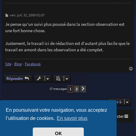
M
ven. juil. 31, 2009 01:07
e
s
Je pense qu'un suivi plus poussé dans la section observation est
s
une fort bonne chose.
a
g
e
Justement, le travail ici de rédaction est d'autant plus facile que le
travail en amont dans les observation a été complet.
Site
-
Blog
-
Facebook
a
u
Répondre
t
1
2
17 messages
Suivante
Aller à
En poursuivant votre navigation, vous acceptez
Accueil
Index du forum
Nous contacter
l’utilisation de cookies.
En savoir plus
Purplexion style by
Ian Bradley
OK
Développé par
phpBB
® Forum Software © phpBB Limited