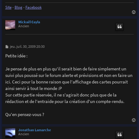
Site
-
Blog
-
Facebook
a
u
Mickaël Cayla
t
Ancien
M
jeu. juil. 30, 2009 20:30
e
s
Petite idée :
s
a
g
Je pense de plus en plus qu'il serait bien de faire simplement un
e
suivi plus poussé sur le forum alerte et prévisions et non en faire un
ici. Ceci pour la bonne raison que l'affichage des cartes pourrait
ainsi servir à tout le monde :P
Sur cette partie réservée, il ne s'agirait donc plus que de la
rédaction et de l'entraide pour la création d'un compte-rendu.
Qu'en pensez-vous ?
a
u
Jonathan Lamarche
t
Ancien