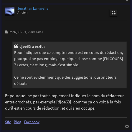
a
u
Jonathan Lamarche
t
Ancien
M
mer. juil. 01, 2009 13:44
e
s
s
djoe63 a écrit :
a
g
Pour indiquer que ce compte-rendu est en cours de rédaction,
e
pourquoi ne pas employer quelque chose comme [EN COURS]
? Certes, c'est long, mais c'est simple.
Ce ne sont évidemment que des suggestions, qui ont leurs
défauts.
Et pourquoi ne pas tout simplement indiquer le nom du rédacteur
entre crochets, par exemple [djoe63], comme ça on voit à la fois
qu'il est en cours de rédaction, et qui s'en occupe.
Site
-
Blog
-
Facebook
a