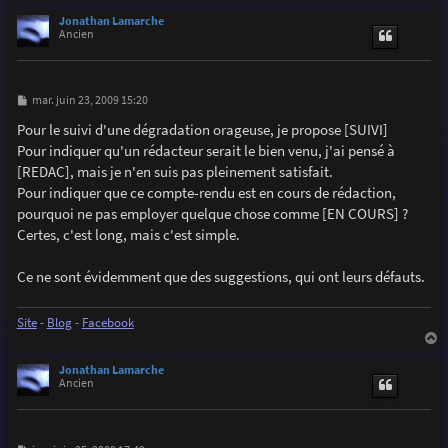
a
u
Jonathan Lamarche
t
Ancien
M
mar. juin 23, 2009 15:20
e
s
Pour le suivi d'une dégradation orageuse, je propose [SUIVI]
s
Pour indiquer qu'un rédacteur serait le bien venu, j'ai pensé à
a
g
[REDAC], mais je n'en suis pas pleinement satisfait.
e
Pour indiquer que ce compte-rendu est en cours de rédaction,
pourquoi ne pas employer quelque chose comme [EN COURS] ?
Certes, c'est long, mais c'est simple.
Ce ne sont évidemment que des suggestions, qui ont leurs défauts.
Site
-
Blog
-
Facebook
a
u
Jonathan Lamarche
t
Ancien