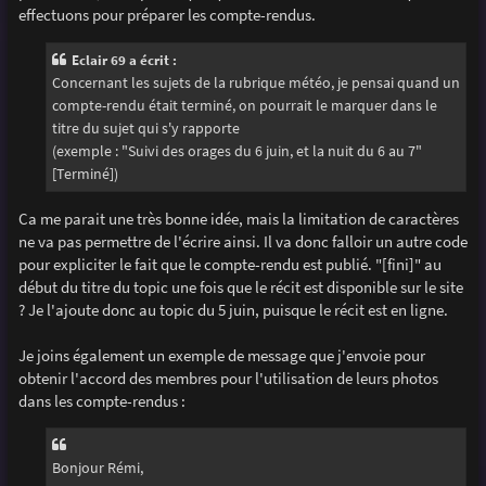
g
effectuons pour préparer les compte-rendus.
e
Eclair 69 a écrit :
Concernant les sujets de la rubrique météo, je pensai quand un
compte-rendu était terminé, on pourrait le marquer dans le
titre du sujet qui s'y rapporte
(exemple : "Suivi des orages du 6 juin, et la nuit du 6 au 7"
[Terminé])
Ca me parait une très bonne idée, mais la limitation de caractères
ne va pas permettre de l'écrire ainsi. Il va donc falloir un autre code
pour expliciter le fait que le compte-rendu est publié. "[fini]" au
début du titre du topic une fois que le récit est disponible sur le site
? Je l'ajoute donc au topic du 5 juin, puisque le récit est en ligne.
Je joins également un exemple de message que j'envoie pour
obtenir l'accord des membres pour l'utilisation de leurs photos
dans les compte-rendus :
Bonjour Rémi,