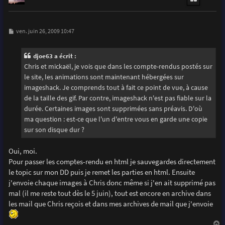
M
ven. juin 26, 2009 10:47
e
s
s
djoe63 a écrit :
a
g
Chris et mickaël, je vois que dans les compte-rendus postés sur
e
le site, les animations sont maintenant hébergées sur
imageshack. Je comprends tout à fait ce point de vue, à cause
de la taille des gif. Par contre, imageshack n'est pas fiable sur la
durée. Certaines images sont supprimées sans préavis. D'où
ma question : est-ce que l'un d'entre vous en garde une copie
sur son disque dur ?
Oui, moi.
Pour passer les comptes-rendu en html je sauvegardes directement
le topic sur mon DD puis je remet les parties en html. Ensuite
j'envoie chaque images à Chris donc même si j'en ait supprimé pas
mal (il me reste tout dès le 5 juin), tout est encore en archive dans
les mail que Chris reçois et dans mes archives de mail que j'envoie