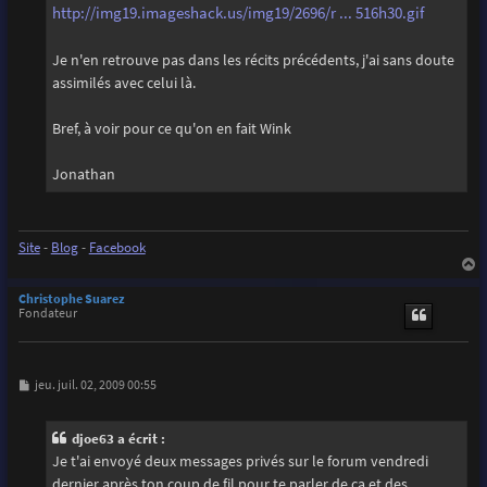
http://img19.imageshack.us/img19/2696/r ... 516h30.gif
Je n'en retrouve pas dans les récits précédents, j'ai sans doute
assimilés avec celui là.
Bref, à voir pour ce qu'on en fait Wink
Jonathan
Site
-
Blog
-
Facebook
a
u
Christophe Suarez
t
Fondateur
M
jeu. juil. 02, 2009 00:55
e
s
s
djoe63 a écrit :
a
g
Je t'ai envoyé deux messages privés sur le forum vendredi
e
dernier après ton coup de fil pour te parler de ça et des