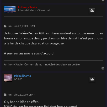
a
u
Anthony Xavier
t
Administrateur - Site Admin
M
lun. juin 22, 2009 13:19
e
s
Je trouve l'idée d'eclair 69 trés interessante et surtout vraiment trés
s
bonne car on risque de s'y perdre si un titre definitif n'est pas choisi
a
g
a la fin de chaque dégradation orageuse...
e
A suivre mais moi je suis d'accord.
Anthony Xavier Contemplateur invétéré des cieux en colère.
a
u
Mickaël Cayla
t
Ancien
M
lun. juin 22, 2009 13:47
e
s
Ok, bonne idée en effet.
s
[FINI] devant les messages fini c'est bon pour moi.
a