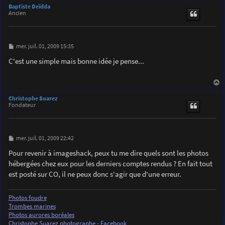
u
Baptiste Deïdda
t
Ancien
M
mer. juil. 01, 2009 15:35
e
s
C'est une simple mais bonne idée je pense...
s
a
g
e
a
u
Christophe Suarez
t
Fondateur
M
mer. juil. 01, 2009 22:42
e
s
Pour revenir à imageshack, peux tu me dire quels sont les photos
s
hébergées chez eux pour les derniers comptes rendus ? En fait tout
a
g
est posté sur CO, il ne peux donc s'agir que d'une erreur.
e
Photos foudre
Trombes marines
Photos aurores boréales
Christophe Suarez photographe - Facebook