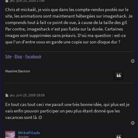
M
jeu. juin 25, 2009 17:49
e
s
Chris et mickaël, je vois que dans les compte-rendus postés sur le
s
site, les animations sont maintenant hébergées sur imageshack. Je
a
g
comprends tout à fait ce point de vue, à cause de la taille des gif.
e
Par contre, imageshack n'est pas fiable sur la durée. Certaines
images sont supprimées sans préavis. D'où ma question : est-ce
que l'un d'entre vous en garde une copie sur son disque dur ?
Site
-
Blog
-
Facebook
a
u
Maxime Daviron
t
M
jeu. juin 25, 2009 18:09
e
s
En tout cas tout ceci me parait une très bonne idée, qui plus est je
s
vais enfin pouvoir participer un peu plus étant donné que les
a
g
vacances sont là :D
e
a
u
Mickaël Cayla
t
Ancien