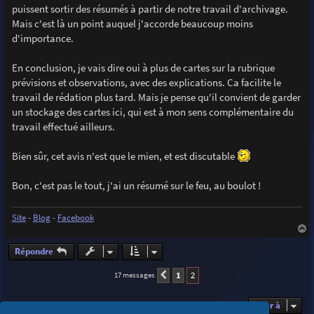
puissent sortir des résumés à partir de notre travail d'archivage.
Mais c'est là un point auquel j'accorde beaucoup moins
d'importance.
En conclusion, je vais dire oui à plus de cartes sur la rubrique
prévisions et observations, avec des explications. Ca facilite le
travail de rédation plus tard. Mais je pense qu'il convient de garder
un stockage des cartes ici, qui est à mon sens complémentaire du
travail effectué ailleurs.
Bien sûr, cet avis n'est que le mien, et est discutable
Bon, c'est pas le tout, j'ai un résumé sur le feu, au boulot !
Site
-
Blog
-
Facebook
a
u
Répondre
t
1
2
17 messages
Précédente
Aller à