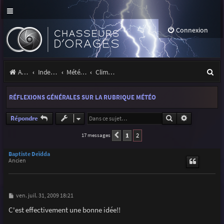
Connexion
R
Accueil
Index du forum
Météo et climatologie des orages
Climatologie des orages
e
RÉFLEXIONS GÉNÉRALES SUR LA RUBRIQUE MÉTÉO
c
h
Rechercher
Recherche a
Répondre
e
1
2
17 messages
Précédente
r
Baptiste Deïdda
Ancien
c
h
e
M
ven. juil. 31, 2009 18:21
e
r
s
C'est effectivement une bonne idée!!
s
a