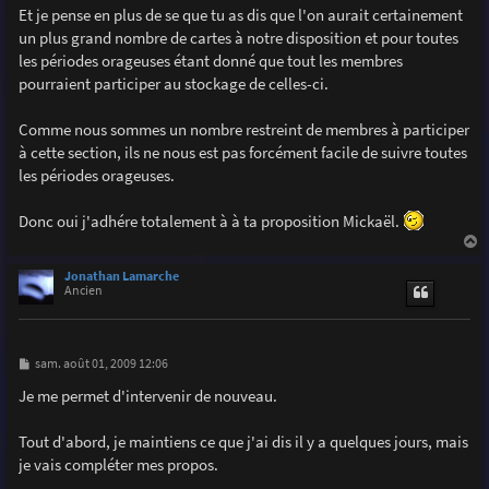
g
Et je pense en plus de se que tu as dis que l'on aurait certainement
e
un plus grand nombre de cartes à notre disposition et pour toutes
les périodes orageuses étant donné que tout les membres
pourraient participer au stockage de celles-ci.
Comme nous sommes un nombre restreint de membres à participer
à cette section, ils ne nous est pas forcément facile de suivre toutes
les périodes orageuses.
Donc oui j'adhére totalement à à ta proposition Mickaël.
a
u
Jonathan Lamarche
t
Ancien
M
sam. août 01, 2009 12:06
e
s
Je me permet d'intervenir de nouveau.
s
a
g
Tout d'abord, je maintiens ce que j'ai dis il y a quelques jours, mais
e
je vais compléter mes propos.