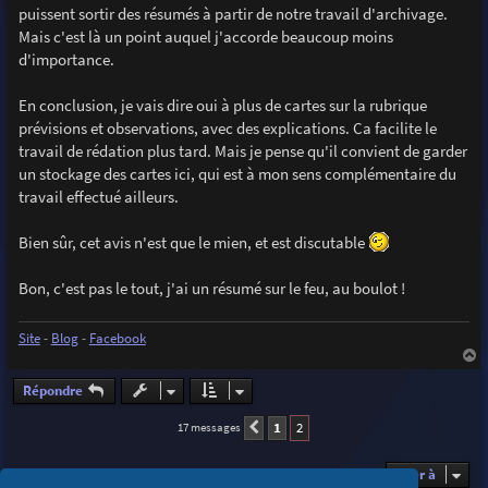
puissent sortir des résumés à partir de notre travail d'archivage.
Mais c'est là un point auquel j'accorde beaucoup moins
d'importance.
En conclusion, je vais dire oui à plus de cartes sur la rubrique
prévisions et observations, avec des explications. Ca facilite le
travail de rédation plus tard. Mais je pense qu'il convient de garder
un stockage des cartes ici, qui est à mon sens complémentaire du
travail effectué ailleurs.
Bien sûr, cet avis n'est que le mien, et est discutable
Bon, c'est pas le tout, j'ai un résumé sur le feu, au boulot !
Site
-
Blog
-
Facebook
a
u
Répondre
t
1
2
17 messages
Précédente
Aller à