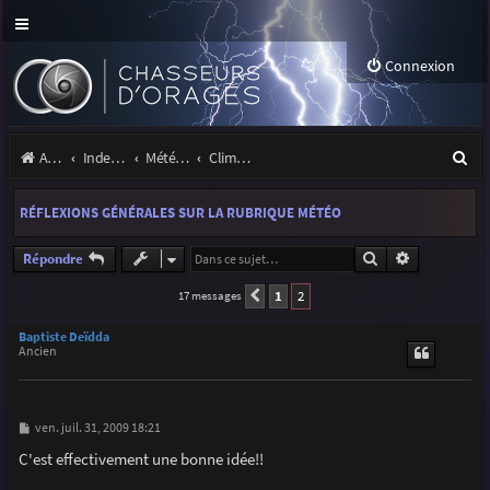
Connexion
R
Accueil
Index du forum
Météo et climatologie des orages
Climatologie des orages
e
RÉFLEXIONS GÉNÉRALES SUR LA RUBRIQUE MÉTÉO
c
h
Rechercher
Recherche a
Répondre
e
1
2
17 messages
Précédente
r
Baptiste Deïdda
Ancien
c
h
e
M
ven. juil. 31, 2009 18:21
e
r
s
C'est effectivement une bonne idée!!
s
a