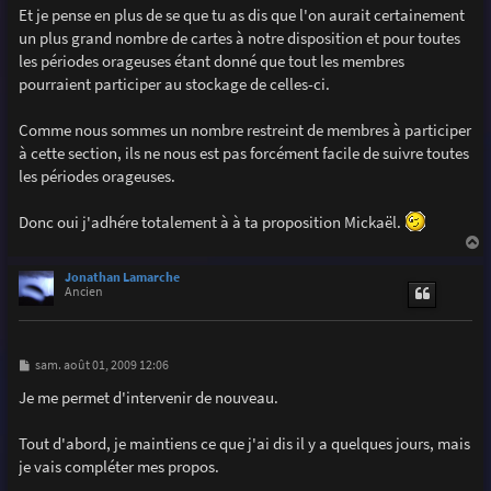
g
Et je pense en plus de se que tu as dis que l'on aurait certainement
e
un plus grand nombre de cartes à notre disposition et pour toutes
les périodes orageuses étant donné que tout les membres
pourraient participer au stockage de celles-ci.
Comme nous sommes un nombre restreint de membres à participer
à cette section, ils ne nous est pas forcément facile de suivre toutes
les périodes orageuses.
Donc oui j'adhére totalement à à ta proposition Mickaël.
a
u
Jonathan Lamarche
t
Ancien
M
sam. août 01, 2009 12:06
e
s
Je me permet d'intervenir de nouveau.
s
a
g
Tout d'abord, je maintiens ce que j'ai dis il y a quelques jours, mais
e
je vais compléter mes propos.