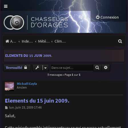
Connexion
R
Accueil
Index du forum
Météo et climatologie des orages
Climatologie des orages
e
ELEMENTS DU 15 JUIN 2009.
c
h
Rechercher
Recherche 
Verrouillé
5 messages • Page
1
sur
1
e
r
Mickaël Cayla
Ancien
c
Elements du 15 juin 2009.
h
M
lun. juin 15, 2009 17:46
e
e
s
Salut,
r
s
a
g
Cette période semble intéressante vu ce qui se passe actuellement.