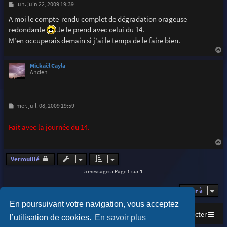
M
lun. juin 22, 2009 19:39
e
s
A moi le compte-rendu complet de dégradation orageuse
s
redondante
Je le prend avec celui du 14.
a
g
M'en occuperais demain si j'ai le temps de le faire bien.
e
a
u
Mickaël Cayla
t
Ancien
M
mer. juil. 08, 2009 19:59
e
s
s
Fait avec la journée du 14.
a
g
e
a
u
Verrouillé
t
5 messages • Page
1
sur
1
Aller à
En poursuivant votre navigation, vous acceptez
Accueil
Index du forum
Nous contacter
l’utilisation de cookies.
En savoir plus