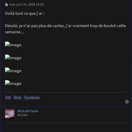
M
mar. juin 16, 2009 14:30
e
s
Voilà tout ce que j'ai :
s
a
g
Désolé, je n'ai pas plus de cartes, j'ai vraiment trop de boulot cette
e
semaine...
Site
-
Blog
-
Facebook
a
u
Mickaël Cayla
t
Ancien