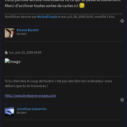
e
Merci d'archiver toutes sortes de cartes ici
Modifié en dernier par
Mickaël Cayla
le mer. juil. 08, 2009 20:03, modifié 1 fois.
a
u
Steven Baratié
t
Ancien
M
lun. juin 15, 2009 19:09
e
s
s
a
g
e
Si tu cherches le coup de foudre c'est pas derrière ton ordinateur mais
dehors que tu en trouveras !
http://www.bretagne-orages.com
a
u
Jonathan Lamarche
t
Ancien