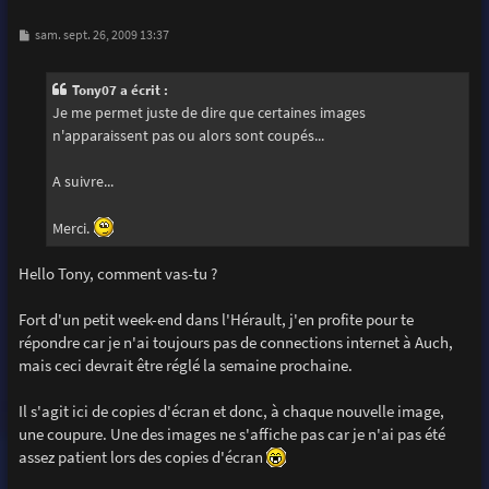
M
sam. sept. 26, 2009 13:37
e
s
s
Tony07 a écrit :
a
g
Je me permet juste de dire que certaines images
e
n'apparaissent pas ou alors sont coupés...
A suivre...
Merci.
Hello Tony, comment vas-tu ?
Fort d'un petit week-end dans l'Hérault, j'en profite pour te
répondre car je n'ai toujours pas de connections internet à Auch,
mais ceci devrait être réglé la semaine prochaine.
Il s'agit ici de copies d'écran et donc, à chaque nouvelle image,
une coupure. Une des images ne s'affiche pas car je n'ai pas été
assez patient lors des copies d'écran