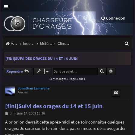
Connexion
R
Accueil
Index du forum
Météo et climatologie des orages
Climatologie des orages
e
[FINI]SUIVI DES ORAGES DU 14 ET 15 JUIN
c
h
Rechercher
Recherche a
Répondre
11 messages • Page
1
sur
1
e
r
Jonathan Lamarche
Ancien
c
[fini]Suivi des orages du 14 et 15 juin
h
M
dim. juin 14, 2009 15:36
e
e
s
A priori on devrait cette après-midi et ce soir connaitre quelques
r
s
orages. Je serai sur le terrain donc pas en mesure de sauvegarder
a
g
des cartes.