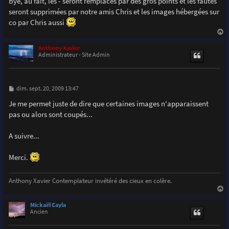
Bye, au fait, les - seront remplacés par des gros points et les fautes
seront supprimées par notre amis Chris et les images hébergées sur
co par Chris aussi
a
u
Anthony Xavier
t
Administrateur - Site Admin
M
dim. sept. 20, 2009 13:47
e
s
Je me permet juste de dire que certaines images n'apparaissent
s
pas ou alors sont coupés...
a
g
e
A suivre...
Merci.
Anthony Xavier Contemplateur invétéré des cieux en colère.
a
u
Mickaël Cayla
t
Ancien