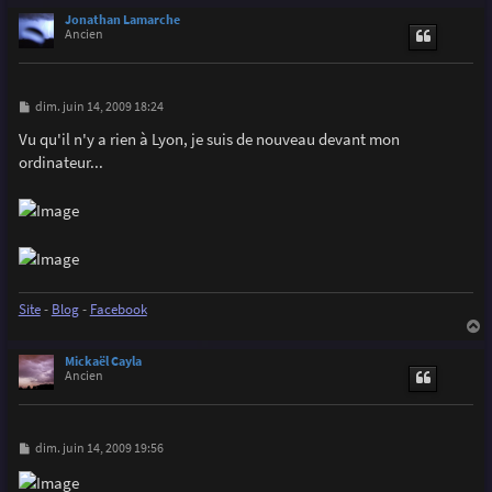
a
u
Jonathan Lamarche
t
Ancien
M
dim. juin 14, 2009 18:24
e
s
Vu qu'il n'y a rien à Lyon, je suis de nouveau devant mon
s
ordinateur...
a
g
e
Site
-
Blog
-
Facebook
a
u
Mickaël Cayla
t
Ancien
M
dim. juin 14, 2009 19:56
e
s
s