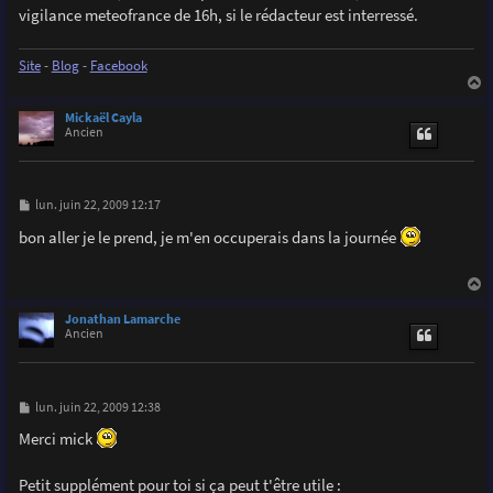
vigilance meteofrance de 16h, si le rédacteur est interressé.
Site
-
Blog
-
Facebook
a
u
Mickaël Cayla
t
Ancien
M
lun. juin 22, 2009 12:17
e
s
bon aller je le prend, je m'en occuperais dans la journée
s
a
g
e
a
u
Jonathan Lamarche
t
Ancien
M
lun. juin 22, 2009 12:38
e
s
Merci mick
s
a
g
Petit supplément pour toi si ça peut t'être utile :
e