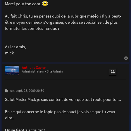
Merci pour ton com.
Au fait Chris, tu en penses quoi de la rubrique météo ? Il y a peut-
être moyen de mieux s'organiser, de plus se spécialiser, de plus
formater les comptes-rendus ?
A+ les amis,
mick
a
u
Anthony Xavier
t
Administrateur - Site Admin
M
lun. sept. 28, 2009 20:50
e
s
Salut Mister Mick je suis content de voir que tout roule pour toi...
s
a
g
En ce qui concerne le topic pas de souci je vois ce que tu veux
e
dire...
On se tient au courant.