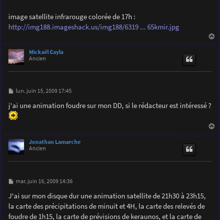
a
g
image satellite infrarouge colorée de 17h :
e
http://img188.imageshack.us/img188/6319 ... 65kmir.jpg
a
u
Mickaël Cayla
t
Ancien
M
lun. juin 15, 2009 17:45
e
s
j'ai une animation foudre sur mon DD, si le rédacteur est intéressé ?
s
a
g
e
a
u
Jonathan Lamarche
t
Ancien
M
mar. juin 16, 2009 14:36
e
s
J'ai sur mon disque dur une animation satellite de 21h30 à 23h15,
s
la carte des précipitations de minuit et 4H, la carte des relevés de
a
g
foudre de 1h15, la carte de prévisions de keraunos, et la carte de
e