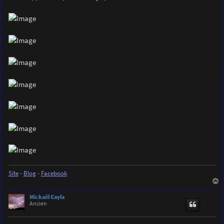
Site
-
Blog
-
Facebook
a
u
Mickaël Cayla
t
Ancien