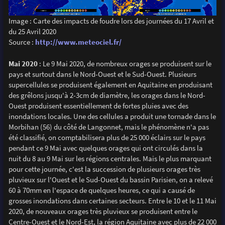
Image : Carte des impacts de foudre lors des journées du 17 Avril et
du 25 Avril 2020
Source :
http://www.meteociel.fr/
Mai 2020
: Le 9 Mai 2020, de nombreux orages se produisent sur le
pays et surtout dans le Nord-Ouest et le Sud-Ouest. Plusieurs
supercellules se produisent également en Aquitaine en produisant
des grêlons jusqu'à 2-3cm de diamètre, les orages dans le Nord-
Ouest produisent essentiellement de fortes pluies avec des
inondations locales. Une des cellules a produit une tornade dans le
Morbihan (56) du côté de Langonnet, mais le phénomène n'a pas
été classifié, on comptabilisera plus de 25 000 éclairs sur le pays
pendant ce 9 Mai avec quelques orages qui ont circulés dans la
nuit du 8 au 9 Mai sur les régions centrales. Mais le plus marquant
pour cette journée, c'est la succession de plusieurs orages très
pluvieux sur l'Ouest et le Sud-Ouest du bassin Parisien, on a relevé
60 à 70mm en l'espace de quelques heures, ce qui a causé de
grosses inondations dans certaines secteurs. Entre le 10 et le 11 Mai
2020, de nouveaux orages très pluvieux se produisent entre le
Centre-Ouest et le Nord-Est, la région Aquitaine avec plus de 22 000