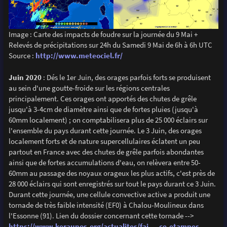
Image : Carte des impacts de foudre sur la journée du 9 Mai +
Relevés de précipitations sur 24h du Samedi 9 Mai de 6h à 6h UTC
Source :
http://www.meteociel.fr/
Juin 2020
: Dés le 1er Juin, des orages parfois forts se produisent
au sein d'une goutte-froide sur les régions centrales
principalement. Ces orages ont apportés des chutes de grêle
jusqu'à 3-4cm de diamètre ainsi que de fortes pluies (jusqu'à
60mm localement) ; on comptabilisera plus de 25 000 éclairs sur
l'ensemble du pays durant cette journée. Le 3 Juin, des orages
localement forts et de nature supercellulaires éclatent un peu
partout en France avec des chutes de grêle parfois abondantes
ainsi que de fortes accumulations d'eau, on relèvera entre 50-
60mm au passage des noyaux orageux les plus actifs, c'est près de
28 000 éclairs qui sont enregistrés sur tout le pays durant ce 3 Juin.
Durant cette journée, une cellule convective active a produit une
tornade de très faible intensité (EF0) à Chalou-Moulineux dans
l'Essonne (91). Lien du dossier concernant cette tornade -->
https://www.keraunos.org/actualites/fai ... ce-etampes
.