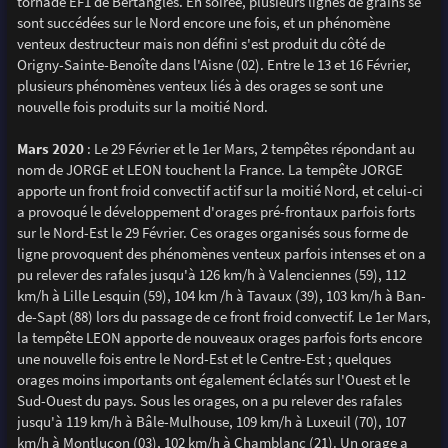
tornade EF1 de Bertangles. En soirée, plusieurs lignes de grains se
sont succédées sur le Nord encore une fois, et un phénomène
venteux destructeur mais non défini s'est produit du côté de
Origny-Sainte-Benoîte dans l'Aisne (02). Entre le 13 et 16 Février,
plusieurs phénomènes venteux liés à des orages se sont une
nouvelle fois produits sur la moitié Nord.
Mars 2020
: Le 29 Février et le 1er Mars, 2 tempêtes répondant au
nom de JORGE et LEON touchent la France. La tempête JORGE
apporte un front froid convectif actif sur la moitié Nord, et celui-ci
a provoqué le développement d'orages pré-frontaux parfois forts
sur le Nord-Est le 29 Février. Ces orages organisés sous forme de
ligne provoquent des phénomènes venteux parfois intenses et on a
pu relever des rafales jusqu'à 126 km/h à Valenciennes (59), 112
km/h à Lille Lesquin (59), 104 km /h à Tavaux (39), 103 km/h à Ban-
de-Sapt (88) lors du passage de ce front froid convectif. Le 1er Mars,
la tempête LEON apporte de nouveaux orages parfois forts encore
une nouvelle fois entre le Nord-Est et le Centre-Est ; quelques
orages moins importants ont également éclatés sur l'Ouest et le
Sud-Ouest du pays. Sous les orages, on a pu relever des rafales
jusqu'à 119 km/h à Bâle-Mulhouse, 109 km/h à Luxeuil (70), 107
km/h à Montluçon (03), 102 km/h à Chamblanc (21). Un orage a