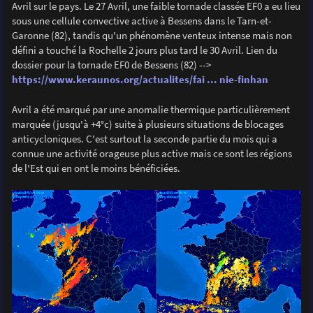
Avril sur le pays. Le 27 Avril, une faible tornade classée EF0 a eu lieu
sous une cellule convective active à Bessens dans le Tarn-et-
Garonne (82), tandis qu'un phénomène venteux intense mais non
défini a touché la Rochelle 2 jours plus tard le 30 Avril. Lien du
dossier pour la tornade EF0 de Bessens (82) -->
https://www.keraunos.org/actualites/fai ... nie-finhan
Avril a été marqué par une anomalie thermique particulièrement
marquée (jusqu'à +4°c) suite à plusieurs situations de blocages
anticycloniques. C'est surtout la seconde partie du mois qui a
connue une activité orageuse plus active mais ce sont les régions
de l'Est qui en ont le moins bénéficiées.