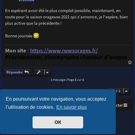
En espérant avoir été le plus complet possible, maintenant, en
route pour la saison orageuse 2021 qui s'annonce, je l'espère, bien
plus active que la précédente !
Bonne journée
Mon site
:
https://www.newsorages.fr/
Prévisionniste, photographe chasseur d'orages
a
u
Répondre
t
1 message • Page
1
sur
1
Aller à
En poursuivant votre navigation, vous acceptez
Accueil
Index du forum
Nous contacter
l’utilisation de cookies.
En savoir plus
Purplexion style by
Ian Bradley
OK
Développé par
phpBB
® Forum Software © phpBB Limited
Traduit par
phpBB-fr.com
Confidentialité
|
Conditions