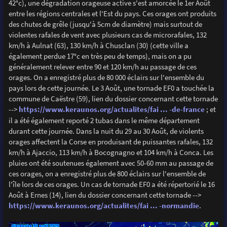
42°c), une dégradation orageuse active s'est amorcée le 1er Août
entre les régions centrales et l'Est du pays. Ces orages ont produits
des chutes de grêle (jusqu'à 5cm de diamètre) mais surtout de
violentes rafales de vent avec plusieurs cas de microrafales, 132
km/h à Aulnat (63), 130 km/h à Chusclan (30) (cette ville a
également perdue 17°c en très peu de temps), mais on a pu
généralement relever entre 90 et 120 km/h au passage de ces
orages. On a enregistré plus de 80 000 éclairs sur l'ensemble du
pays lors de cette journée. Le 3 Août, une tornade EF0 a touchée la
commune de Caëstre (59), lien du dossier concernant cette tornade
-->
https://www.keraunos.org/actualites/fai ... -de-france
; et
il a été également reporté 2 tubas dans le même département
durant cette journée. Dans la nuit du 29 au 30 Août, de violents
orages affectent la Corse en produisant de puissantes rafales, 132
km/h à Ajaccio, 113 km/h à Bocognagno et 104 km/h à Conca. Les
pluies ont été soutenues également avec 50-60 mm au passage de
ces orages, on a enregistré plus de 800 éclairs sur l'ensemble de
l'île lors de ces orages. Un cas de tornade EF0 a été répertorié le 16
Août à Ernes (14), lien du dossier concernant cette tornade -->
https://www.keraunos.org/actualites/fai ... -normandie
.