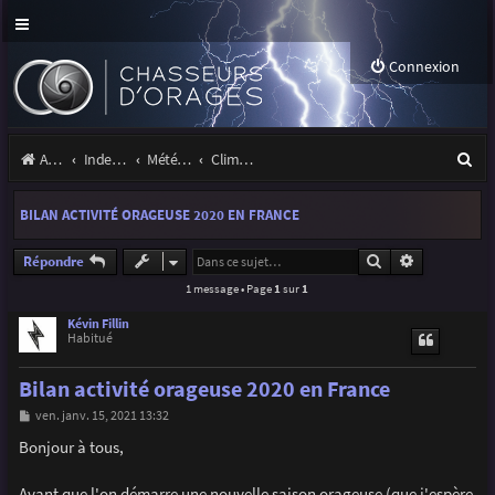
Connexion
R
Accueil
Index du forum
Météo et climatologie des orages
Climatologie des orages
e
BILAN ACTIVITÉ ORAGEUSE 2020 EN FRANCE
c
h
Rechercher
Recherche a
Répondre
1 message • Page
1
sur
1
e
r
Kévin Fillin
Habitué
c
Bilan activité orageuse 2020 en France
h
M
ven. janv. 15, 2021 13:32
e
e
s
Bonjour à tous,
r
s
a
g
Avant que l'on démarre une nouvelle saison orageuse (que j'espère