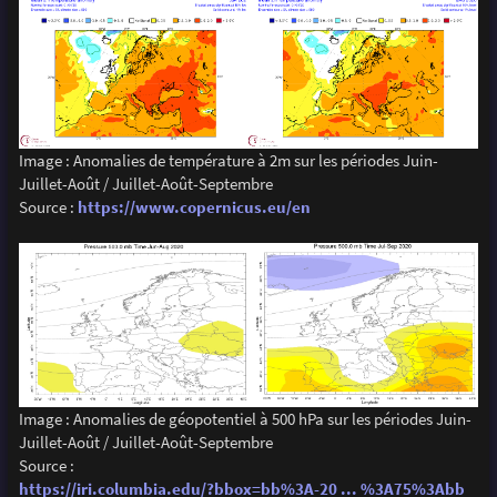
Image : Anomalies de température à 2m sur les périodes Juin-
Juillet-Août / Juillet-Août-Septembre
Source :
https://www.copernicus.eu/en
Image : Anomalies de géopotentiel à 500 hPa sur les périodes Juin-
Juillet-Août / Juillet-Août-Septembre
Source :
https://iri.columbia.edu/?bbox=bb%3A-20 ... %3A75%3Abb