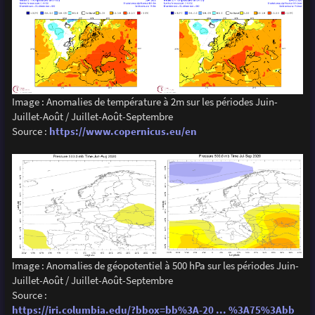
Image : Anomalies de température à 2m sur les périodes Juin-
Juillet-Août / Juillet-Août-Septembre
Source :
https://www.copernicus.eu/en
Image : Anomalies de géopotentiel à 500 hPa sur les périodes Juin-
Juillet-Août / Juillet-Août-Septembre
Source :
https://iri.columbia.edu/?bbox=bb%3A-20 ... %3A75%3Abb