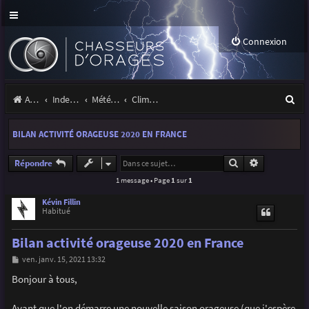
Connexion
R
Accueil
Index du forum
Météo et climatologie des orages
Climatologie des orages
e
BILAN ACTIVITÉ ORAGEUSE 2020 EN FRANCE
c
h
Rechercher
Recherche a
Répondre
1 message • Page
1
sur
1
e
r
Kévin Fillin
Habitué
c
Bilan activité orageuse 2020 en France
h
M
ven. janv. 15, 2021 13:32
e
e
s
Bonjour à tous,
r
s
a
g
Avant que l'on démarre une nouvelle saison orageuse (que j'espère