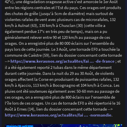
42°c), une dégradation orageuse active s'est amorcée le 1er Août
entre les régions centrales et l'Est du pays. Ces orages ont produits
des chutes de grêle (jusqu'à 5cm de diamètre) mais surtout de
violentes rafales de vent avec plusieurs cas de microrafales, 132
km/h à Aulnat (63), 130 km/h à Chusclan (30) (cette ville a
également perdue 17°c en très peu de temps), mais on a pu
généralement relever entre 90 et 120 km/h au passage de ces
orages. On a enregistré plus de 80 000 éclairs sur l'ensemble du
pays lors de cette journée. Le 3 Août, une tornade EF0 a touchée la
commune de Caëstre (59), lien du dossier concernant cette tornade
-->
https://www.keraunos.org/actualites/fai ... -de-france
; et
il a été également reporté 2 tubas dans le même département
durant cette journée. Dans la nuit du 29 au 30 Août, de violents
orages affectent la Corse en produisant de puissantes rafales, 132
km/h à Ajaccio, 113 km/h à Bocognagno et 104 km/h à Conca. Les
pluies ont été soutenues également avec 50-60 mm au passage de
ces orages, on a enregistré plus de 800 éclairs sur l'ensemble de
l'île lors de ces orages. Un cas de tornade EF0 a été répertorié le 16
Août à Ernes (14), lien du dossier concernant cette tornade -->
https://www.keraunos.org/actualites/fai ... -normandie
.