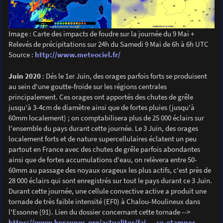
Image : Carte des impacts de foudre sur la journée du 9 Mai +
Relevés de précipitations sur 24h du Samedi 9 Mai de 6h à 6h UTC
Source :
http://www.meteociel.fr/
Juin 2020
: Dés le 1er Juin, des orages parfois forts se produisent
au sein d'une goutte-froide sur les régions centrales
principalement. Ces orages ont apportés des chutes de grêle
jusqu'à 3-4cm de diamètre ainsi que de fortes pluies (jusqu'à
60mm localement) ; on comptabilisera plus de 25 000 éclairs sur
l'ensemble du pays durant cette journée. Le 3 Juin, des orages
localement forts et de nature supercellulaires éclatent un peu
partout en France avec des chutes de grêle parfois abondantes
ainsi que de fortes accumulations d'eau, on relèvera entre 50-
60mm au passage des noyaux orageux les plus actifs, c'est près de
28 000 éclairs qui sont enregistrés sur tout le pays durant ce 3 Juin.
Durant cette journée, une cellule convective active a produit une
tornade de très faible intensité (EF0) à Chalou-Moulineux dans
l'Essonne (91). Lien du dossier concernant cette tornade -->
https://www.keraunos.org/actualites/fai ... ce-etampes
.