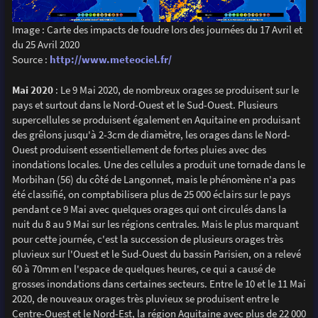
Image : Carte des impacts de foudre lors des journées du 17 Avril et
du 25 Avril 2020
Source :
http://www.meteociel.fr/
Mai 2020
: Le 9 Mai 2020, de nombreux orages se produisent sur le
pays et surtout dans le Nord-Ouest et le Sud-Ouest. Plusieurs
supercellules se produisent également en Aquitaine en produisant
des grêlons jusqu'à 2-3cm de diamètre, les orages dans le Nord-
Ouest produisent essentiellement de fortes pluies avec des
inondations locales. Une des cellules a produit une tornade dans le
Morbihan (56) du côté de Langonnet, mais le phénomène n'a pas
été classifié, on comptabilisera plus de 25 000 éclairs sur le pays
pendant ce 9 Mai avec quelques orages qui ont circulés dans la
nuit du 8 au 9 Mai sur les régions centrales. Mais le plus marquant
pour cette journée, c'est la succession de plusieurs orages très
pluvieux sur l'Ouest et le Sud-Ouest du bassin Parisien, on a relevé
60 à 70mm en l'espace de quelques heures, ce qui a causé de
grosses inondations dans certaines secteurs. Entre le 10 et le 11 Mai
2020, de nouveaux orages très pluvieux se produisent entre le
Centre-Ouest et le Nord-Est, la région Aquitaine avec plus de 22 000