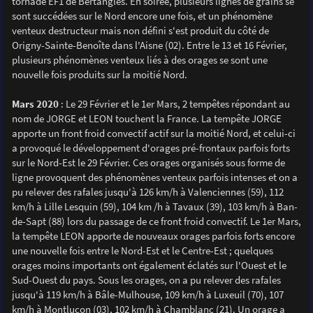
tornade EF1 de Bertangles. En soirée, plusieurs lignes de grains se
sont succédées sur le Nord encore une fois, et un phénomène
venteux destructeur mais non défini s'est produit du côté de
Origny-Sainte-Benoîte dans l'Aisne (02). Entre le 13 et 16 Février,
plusieurs phénomènes venteux liés à des orages se sont une
nouvelle fois produits sur la moitié Nord.
Mars 2020
: Le 29 Février et le 1er Mars, 2 tempêtes répondant au
nom de JORGE et LEON touchent la France. La tempête JORGE
apporte un front froid convectif actif sur la moitié Nord, et celui-ci
a provoqué le développement d'orages pré-frontaux parfois forts
sur le Nord-Est le 29 Février. Ces orages organisés sous forme de
ligne provoquent des phénomènes venteux parfois intenses et on a
pu relever des rafales jusqu'à 126 km/h à Valenciennes (59), 112
km/h à Lille Lesquin (59), 104 km /h à Tavaux (39), 103 km/h à Ban-
de-Sapt (88) lors du passage de ce front froid convectif. Le 1er Mars,
la tempête LEON apporte de nouveaux orages parfois forts encore
une nouvelle fois entre le Nord-Est et le Centre-Est ; quelques
orages moins importants ont également éclatés sur l'Ouest et le
Sud-Ouest du pays. Sous les orages, on a pu relever des rafales
jusqu'à 119 km/h à Bâle-Mulhouse, 109 km/h à Luxeuil (70), 107
km/h à Montluçon (03), 102 km/h à Chamblanc (21). Un orage a