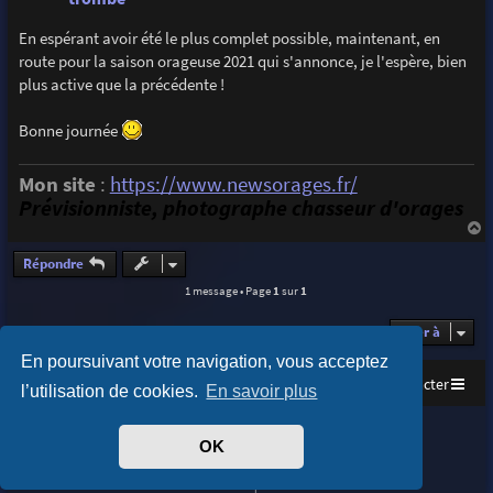
En espérant avoir été le plus complet possible, maintenant, en
route pour la saison orageuse 2021 qui s'annonce, je l'espère, bien
plus active que la précédente !
Bonne journée
Mon site
:
https://www.newsorages.fr/
Prévisionniste, photographe chasseur d'orages
a
u
Répondre
t
1 message • Page
1
sur
1
Aller à
En poursuivant votre navigation, vous acceptez
Accueil
Index du forum
Nous contacter
l’utilisation de cookies.
En savoir plus
Purplexion style by
Ian Bradley
OK
Développé par
phpBB
® Forum Software © phpBB Limited
Traduit par
phpBB-fr.com
Confidentialité
|
Conditions