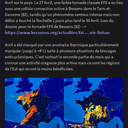
Avril sur le pays. Le 27 Avril, une faible tornade classée EF0 a eu lieu
sous une cellule convective active à Bessens dans le Tarn-et-
Garonne (82), tandis qu'un phénomène venteux intense mais non
défini a touché la Rochelle 2 jours plus tard le 30 Avril. Lien du
dossier pour la tornade EF0 de Bessens (82) -->
https://www.keraunos.org/actualites/fai ... nie-finhan
Avril a été marqué par une anomalie thermique particulièrement
marquée (jusqu'à +4°c) suite à plusieurs situations de blocages
anticycloniques. C'est surtout la seconde partie du mois qui a
connue une activité orageuse plus active mais ce sont les régions
de l'Est qui en ont le moins bénéficiées.