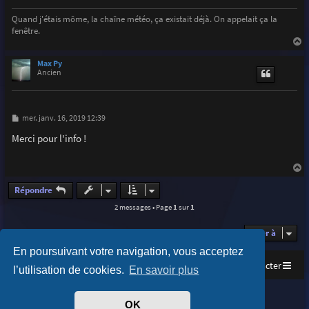
e
Quand j'étais môme, la chaîne météo, ça existait déjà. On appelait ça la
fenêtre.
a
u
Max Py
t
Ancien
M
mer. janv. 16, 2019 12:39
e
s
Merci pour l'info !
s
a
g
e
a
u
Répondre
t
2 messages • Page
1
sur
1
Aller à
En poursuivant votre navigation, vous acceptez
Accueil
Index du forum
Nous contacter
l’utilisation de cookies.
En savoir plus
Purplexion style by
Ian Bradley
OK
Développé par
phpBB
® Forum Software © phpBB Limited