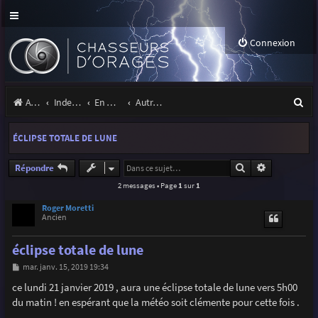
Connexion
R
Accueil
Index du forum
En marge des orages
Autres images
e
ÉCLIPSE TOTALE DE LUNE
c
h
Rechercher
Recherche a
Répondre
2 messages • Page
1
sur
1
e
r
Roger Moretti
Ancien
c
éclipse totale de lune
h
M
mar. janv. 15, 2019 19:34
e
e
s
ce lundi 21 janvier 2019 , aura une éclipse totale de lune vers 5h00
r
s
du matin ! en espérant que la météo soit clémente pour cette fois .
a
g