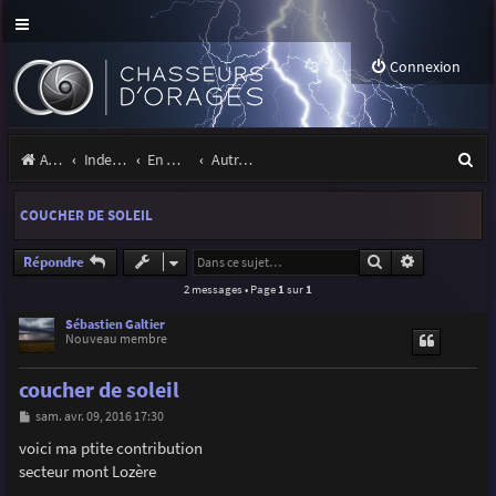
Connexion
R
Accueil
Index du forum
En marge des orages
Autres images
e
COUCHER DE SOLEIL
c
h
Rechercher
Recherche a
Répondre
2 messages • Page
1
sur
1
e
r
Sébastien Galtier
Nouveau membre
c
coucher de soleil
h
M
sam. avr. 09, 2016 17:30
e
e
s
voici ma ptite contribution
r
s
secteur mont Lozère
a
g