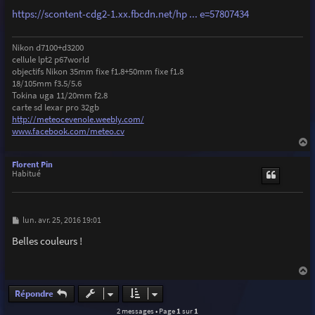
e
https://scontent-cdg2-1.xx.fbcdn.net/hp ... e=57807434
Nikon d7100+d3200
cellule lpt2 p67world
objectifs Nikon 35mm fixe f1.8+50mm fixe f1.8
18/105mm f3.5/5.6
Tokina uga 11/20mm f2.8
carte sd lexar pro 32gb
http://meteocevenole.weebly.com/
www.facebook.com/meteo.cv
a
u
Florent Pin
t
Habitué
M
lun. avr. 25, 2016 19:01
e
s
Belles couleurs !
s
a
g
e
a
u
Répondre
t
2 messages • Page
1
sur
1