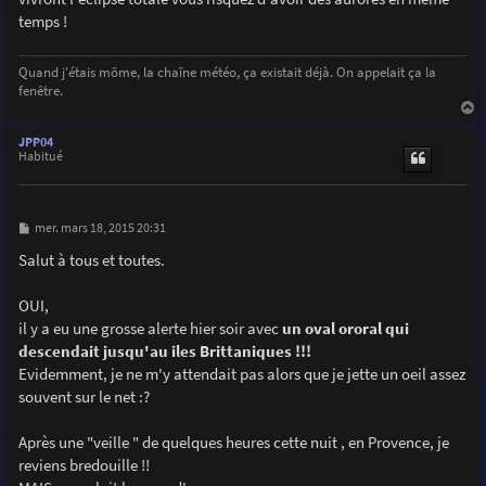
e
temps !
Quand j'étais môme, la chaîne météo, ça existait déjà. On appelait ça la
fenêtre.
a
u
JPP04
t
Habitué
M
mer. mars 18, 2015 20:31
e
s
Salut à tous et toutes.
s
a
g
OUI,
e
il y a eu une grosse alerte hier soir avec
un oval ororal qui
descendait jusqu'au iles Brittaniques !!!
Evidemment, je ne m'y attendait pas alors que je jette un oeil assez
souvent sur le net :?
Après une "veille " de quelques heures cette nuit , en Provence, je
reviens bredouille !!