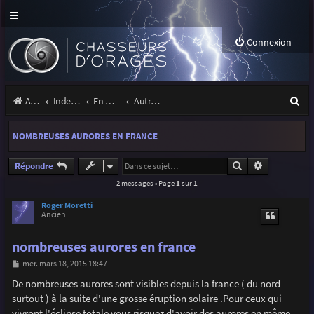
Connexion
R
Accueil
Index du forum
En marge des orages
Autres images
e
NOMBREUSES AURORES EN FRANCE
c
h
Rechercher
Recherche a
Répondre
2 messages • Page
1
sur
1
e
r
Roger Moretti
Ancien
c
nombreuses aurores en france
h
M
mer. mars 18, 2015 18:47
e
e
s
De nombreuses aurores sont visibles depuis la france ( du nord
r
s
surtout ) à la suite d'une grosse éruption solaire .Pour ceux qui
a
g
vivront l'éclipse totale vous risquez d'avoir des aurores en même