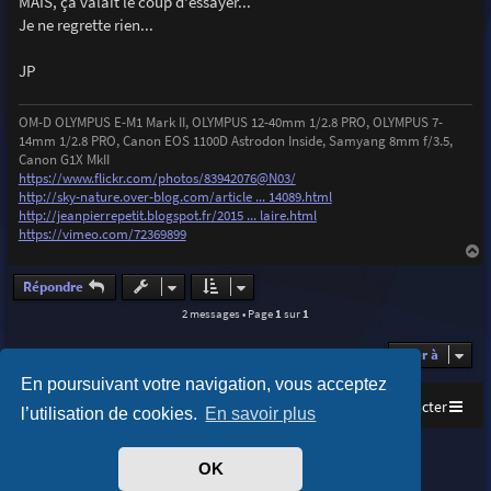
MAIS, ça valait le coup d'essayer...
Je ne regrette rien...
JP
OM-D OLYMPUS E-M1 Mark II, OLYMPUS 12-40mm 1/2.8 PRO, OLYMPUS 7-
14mm 1/2.8 PRO, Canon EOS 1100D Astrodon Inside, Samyang 8mm f/3.5,
Canon G1X MkII
https://www.flickr.com/photos/83942076@N03/
http://sky-nature.over-blog.com/article ... 14089.html
http://jeanpierrepetit.blogspot.fr/2015 ... laire.html
https://vimeo.com/72369899
a
u
Répondre
t
2 messages • Page
1
sur
1
Aller à
En poursuivant votre navigation, vous acceptez
Accueil
Index du forum
Nous contacter
l’utilisation de cookies.
En savoir plus
Purplexion style by
Ian Bradley
OK
Développé par
phpBB
® Forum Software © phpBB Limited
Traduit par
phpBB-fr.com