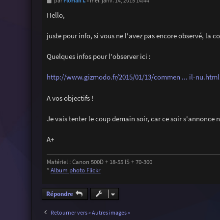
M
Florian L
par
»
mer. janv. 14, 2015 14:44
e
s
Hello,
s
a
g
juste pour info, si vous ne l'avez pas encore observé, la c
e
Quelques infos pour l'observer ici :
http://www.gizmodo.fr/2015/01/13/commen ... il-nu.html
A vos objectifs !
Je vais tenter le coup demain soir, car ce soir s'annonce
A+
Matériel : Canon 500D + 18-55 IS + 70-300
*
Album photo Flickr
Répondre
Retourner vers « Autres images »