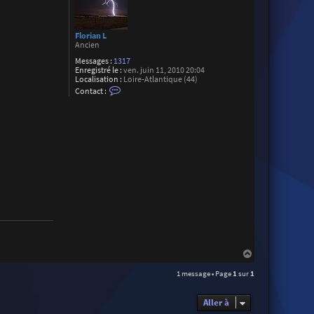
Florian L
Ancien
Messages :
1317
Enregistré le :
ven. juin 11, 2010 20:04
Localisation :
Loire-Atlantique (44)
C
Contact :
o
n
t
a
c
t
e
r
F
l
o
r
i
a
n
L
H
a
1 message • Page
1
sur
1
u
t
Aller à