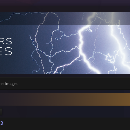
res images
ercher
Recherche avancée
Q2