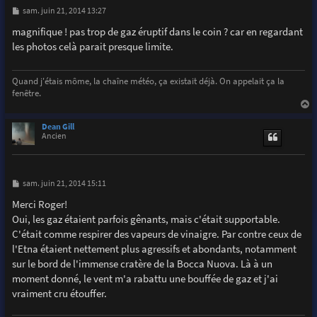
M
sam. juin 21, 2014 13:27
e
s
magnifique ! pas trop de gaz éruptif dans le coin ? car en regardant
s
les photos celà parait presque limite.
a
g
e
Quand j'étais môme, la chaîne météo, ça existait déjà. On appelait ça la
fenêtre.
a
u
Dean Gill
t
Ancien
M
sam. juin 21, 2014 15:11
e
s
Merci Roger!
s
Oui, les gaz étaient parfois gênants, mais c'était supportable.
a
g
C'était comme respirer des vapeurs de vinaigre. Par contre ceux de
e
l'Etna étaient nettement plus agressifs et abondants, notamment
sur le bord de l'immense cratère de la Bocca Nuova. Là à un
moment donné, le vent m'a rabattu une bouffée de gaz et j'ai
vraiment cru étouffer.