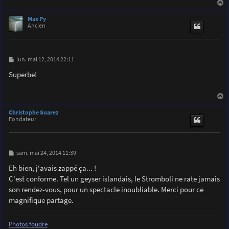
e
a
u
Max Py
t
Ancien
M
lun. mai 12, 2014 22:11
e
s
Superbe!
s
a
g
e
a
u
Christophe Suarez
t
Fondateur
M
sam. mai 24, 2014 11:39
e
s
Eh bien, j'avais zappé ça... !
s
C'est conforme. Tel un geyser islandais, le Stromboli ne rate jamais
a
g
son rendez-vous, pour un spectacle inoubliable. Merci pour ce
e
magnifique partage.
Photos foudre