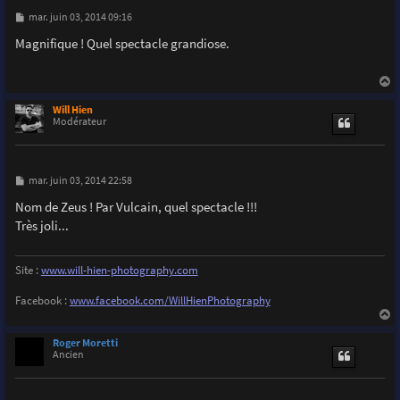
M
mar. juin 03, 2014 09:16
e
s
Magnifique ! Quel spectacle grandiose.
s
a
g
e
a
u
Will Hien
t
Modérateur
M
mar. juin 03, 2014 22:58
e
s
Nom de Zeus ! Par Vulcain, quel spectacle !!!
s
Très joli...
a
g
e
Site :
www.will-hien-photography.com
Facebook :
www.facebook.com/WillHienPhotography
a
u
Roger Moretti
t
Ancien