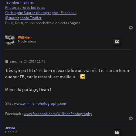
Trombes marines
Photos aurores boréales
Christophe Suarez photographe - Facebook
@suarezphoto Twitter
D850, D810, et une brochette d'objectifs Sigma
a
u
Will Hien
t
Modérateur
M
sam. mai 24, 2014 11:43
e
s
Très sympa ! Et c'est bien mieux de lire un vrai récit ici sur un forum
s
que sur FB, car le ressenti est meilleur...
a
g
e
Merci du partage, Dean !
Site :
www.will-hien-photography.com
Facebook :
www.facebook.com/WillHienPhotography
a
u
JPP04
t
Habitué