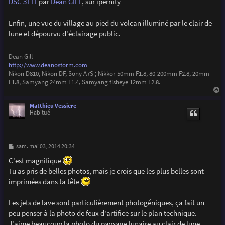
DSC 3111
par
Dean GILL
, sur ipernity
Enfin, une vue du village au pied du volcan illuminé par le clair de
lune et dépourvu d'éclairage public.
Dean Gill
http://www.deanostorm.com
Nikon D810, Nikon DF, Sony A7S ; Nikkor 50mm F1.8, 80-200mm F2.8, 20mm
F1.8, Samyang 24mm F1.4, Samyang fisheye 12mm F2.8.
a
u
Matthieu Vessiere
t
Habitué
M
sam. mai 03, 2014 20:34
e
s
C'est magnifique
s
Tu as pris de belles photos, mais je crois que les plus belles sont
a
g
imprimées dans ta tête
e
Les jets de lave sont particulièrement photogéniques, ça fait un
peu penser à la photo de feux d'artifice sur le plan technique.
J'aime beaucoup la photo du paysage lunaire au clair de lune