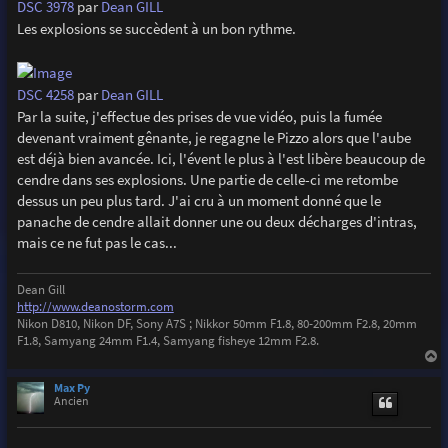
DSC 3978
par
Dean GILL
Les explosions se succèdent à un bon rythme.
DSC 4258
par
Dean GILL
Par la suite, j'effectue des prises de vue vidéo, puis la fumée
devenant vraiment gênante, je regagne le Pizzo alors que l'aube
est déjà bien avancée. Ici, l'évent le plus à l'est libère beaucoup de
cendre dans ses explosions. Une partie de celle-ci me retombe
dessus un peu plus tard. J'ai cru à un moment donné que le
panache de cendre allait donner une ou deux décharges d'intras,
mais ce ne fut pas le cas...
Dean Gill
http://www.deanostorm.com
Nikon D810, Nikon DF, Sony A7S ; Nikkor 50mm F1.8, 80-200mm F2.8, 20mm
F1.8, Samyang 24mm F1.4, Samyang fisheye 12mm F2.8.
a
u
Max Py
t
Ancien