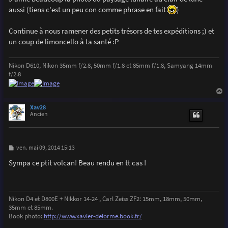
aussi (tiens c'est un peu con comme phrase en fait
)
Continue à nous ramener des petits trésors de tes expéditions ;) et
un coup de limoncello à ta santé :P
Nikon D610, Nikon 35mm f/2.8, 50mm f/1.8 et 85mm f/1.8, Samyang 14mm
f/2.8
a
u
Xav28
t
Ancien
M
ven. mai 09, 2014 15:13
e
s
Sympa ce ptit volcan! Beau rendu en tt cas !
s
a
g
e
Nikon D4 et D800E + Nikkor 14-24 , Carl Zeiss ZF2: 15mm, 18mm, 50mm,
35mm et 85mm.
Book photo:
http://www.xavier-delorme.book.fr/