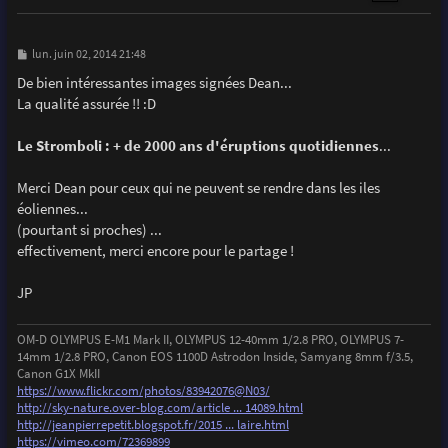
M
lun. juin 02, 2014 21:48
e
s
De bien intéressantes images signées Dean...
s
La qualité assurée !! :D
a
g
e
Le Stromboli : + de 2000 ans d'éruptions quotidiennes
...
Merci Dean pour ceux qui ne peuvent se rendre dans les iles
éoliennes...
(pourtant si proches) ...
effectivement, merci encore pour le partage !
JP
OM-D OLYMPUS E-M1 Mark II, OLYMPUS 12-40mm 1/2.8 PRO, OLYMPUS 7-
14mm 1/2.8 PRO, Canon EOS 1100D Astrodon Inside, Samyang 8mm f/3.5,
Canon G1X MkII
https://www.flickr.com/photos/83942076@N03/
http://sky-nature.over-blog.com/article ... 14089.html
http://jeanpierrepetit.blogspot.fr/2015 ... laire.html
https://vimeo.com/72369899