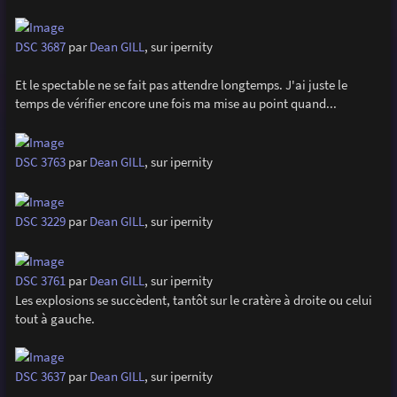
DSC 3687
par
Dean GILL
, sur ipernity
Et le spectable ne se fait pas attendre longtemps. J'ai juste le
temps de vérifier encore une fois ma mise au point quand...
DSC 3763
par
Dean GILL
, sur ipernity
DSC 3229
par
Dean GILL
, sur ipernity
DSC 3761
par
Dean GILL
, sur ipernity
Les explosions se succèdent, tantôt sur le cratère à droite ou celui
tout à gauche.
DSC 3637
par
Dean GILL
, sur ipernity