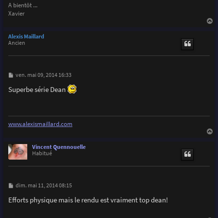
A bientôt ...
Xavier
a
u
Alexis Maillard
t
Ancien
M
ven. mai 09, 2014 16:33
e
s
Superbe série Dean
s
a
g
e
www.alexismaillard.com
a
u
Vincent Quennouelle
t
Habitué
M
dim. mai 11, 2014 08:15
e
s
Efforts physique mais le rendu est vraiment top dean!
s
a
g