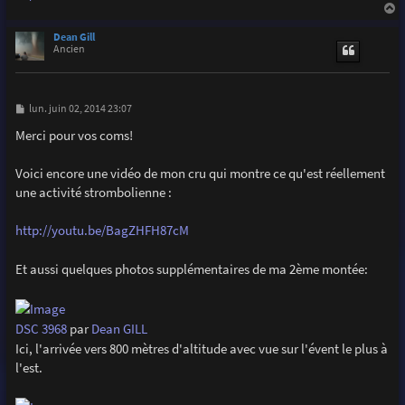
a
u
Dean Gill
t
Ancien
M
lun. juin 02, 2014 23:07
e
s
Merci pour vos coms!
s
a
g
Voici encore une vidéo de mon cru qui montre ce qu'est réellement
e
une activité strombolienne :
http://youtu.be/BagZHFH87cM
Et aussi quelques photos supplémentaires de ma 2ème montée:
DSC 3968
par
Dean GILL
Ici, l'arrivée vers 800 mètres d'altitude avec vue sur l'évent le plus à
l'est.