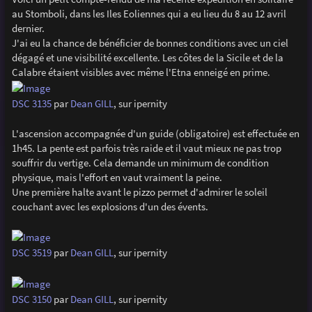
e
au Stomboli, dans les Iles Eoliennes qui a eu lieu du 8 au 12 avril
dernier.
J'ai eu la chance de bénéficier de bonnes conditions avec un ciel
dégagé et une visibilité excellente. Les côtes de la Sicile et de la
Calabre étaient visibles avec même l'Etna enneigé en prime.
DSC 3135
par
Dean GILL
, sur ipernity
L'ascension accompagnée d'un guide (obligatoire) est effectuée en
1h45. La pente est parfois très raide et il vaut mieux ne pas trop
souffrir du vertige. Cela demande un minimum de condition
physique, mais l'effort en vaut vraiment la peine.
Une première halte avant le pizzo permet d'admirer le soleil
couchant avec les explosions d'un des évents.
DSC 3519
par
Dean GILL
, sur ipernity
DSC 3150
par
Dean GILL
, sur ipernity