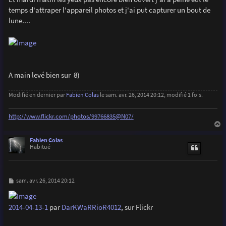
e
temps d'attraper l'appareil photos et j'ai put capturer un bout de
lune....
A main levé bien sur 8)
Modifié en dernier par
Fabien Colas
le sam. avr. 26, 2014 20:12, modifié 1 fois.
http://www.flickr.com/photos/99766835@N07/
a
u
Fabien Colas
t
Habitué
M
sam. avr. 26, 2014 20:12
e
s
s
2014-04-13-1
par
DarKWaRRioR4012
, sur Flickr
a
g
e