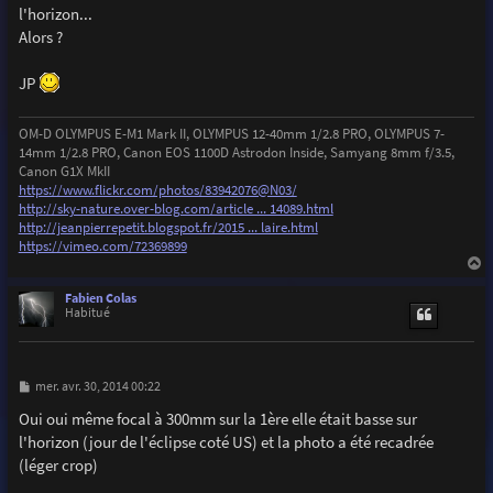
l'horizon...
Alors ?
JP
OM-D OLYMPUS E-M1 Mark II, OLYMPUS 12-40mm 1/2.8 PRO, OLYMPUS 7-
14mm 1/2.8 PRO, Canon EOS 1100D Astrodon Inside, Samyang 8mm f/3.5,
Canon G1X MkII
https://www.flickr.com/photos/83942076@N03/
http://sky-nature.over-blog.com/article ... 14089.html
http://jeanpierrepetit.blogspot.fr/2015 ... laire.html
https://vimeo.com/72369899
a
u
Fabien Colas
t
Habitué
M
mer. avr. 30, 2014 00:22
e
s
Oui oui même focal à 300mm sur la 1ère elle était basse sur
s
l'horizon (jour de l'éclipse coté US) et la photo a été recadrée
a
g
(léger crop)
e