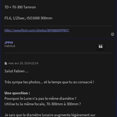
7D + 70-300 Tamron
F5.6, 1/25sec, ISO1600 300mm
http://www.flickr.com/photos/99766835@N07/
a
u
JPP04
t
Habitué
M
mar. avr. 29, 2014 22:14
e
s
Salut Fabien ...
s
a
g
Très sympa tes photos... et le temps que tu as consacré !
e
Une question :
Pourquoi le Lune n'a pas le même diamètre ?
Utilise tu la même focale, 70-300mm à 300mm ?
Je sais que le diamètre lunaire augmente légèrement sur