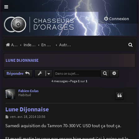
Connexion
R
Accueil
Index du forum
En marge des orages
Autres images
e
LUNE DIJONNAISE
c
h
Rechercher
Recherche a
Répondre
4 messages • Page
1
sur
1
e
r
Fabien Colas
Habitué
c
Lune Dijonnaise
h
M
ven. avr. 18, 2014 10:56
e
e
s
Samedi aquisition du Tamron 70-300 VC USD tout ça tout ça.
r
s
a
g
Et mardi matin les yeux pas encore bien ouvert j'ai à peine eut le