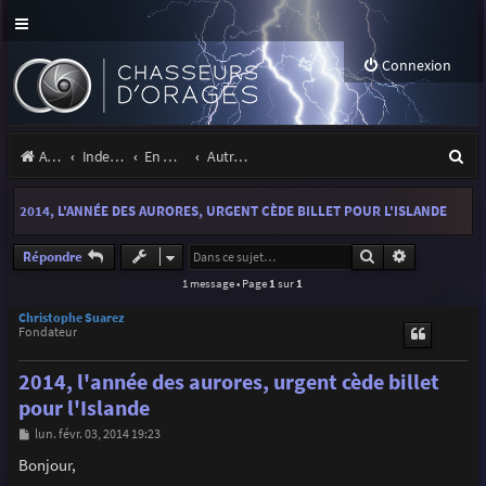
Connexion
R
Accueil
Index du forum
En marge des orages
Autres images
e
2014, L'ANNÉE DES AURORES, URGENT CÈDE BILLET POUR L'ISLANDE
c
h
Rechercher
Recherche a
Répondre
1 message • Page
1
sur
1
e
r
Christophe Suarez
Fondateur
c
2014, l'année des aurores, urgent cède billet
h
pour l'Islande
e
M
lun. févr. 03, 2014 19:23
r
e
s
Bonjour,
s