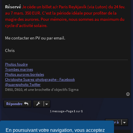
a
g
Réservé
Je cède un billet a/r Paris Reykjavík (via Luton) du 24 fev.
e
au 7 mars. 350 EUR. C'est la période idéale pour profiter de la
magie des aurores. Pour mémoire, nous sommes au maximum du
cycle d'activité solaire.
Me contacter en PV ou par email.
Chris
Photos foudre
Trombes marines
Photos aurores boréales
Christophe Suarez photographe - Facebook
@suarezphoto Twitter
D850, D810, et une brochette d'objectifs Sigma
a
u
Répondre
t
1 message • Page
1
sur
1
Aller à
En poursuivant votre navigation, vous acceptez