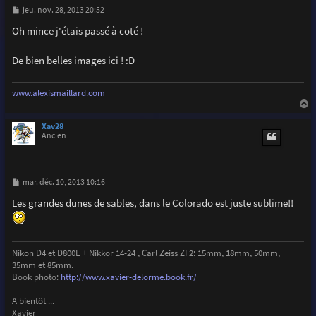
M
jeu. nov. 28, 2013 20:52
e
s
Oh mince j'étais passé à coté !
s
a
g
De bien belles images ici ! :D
e
www.alexismaillard.com
a
u
Xav28
t
Ancien
M
mar. déc. 10, 2013 10:16
e
s
Les grandes dunes de sables, dans le Colorado est juste sublime!!
s
a
g
e
Nikon D4 et D800E + Nikkor 14-24 , Carl Zeiss ZF2: 15mm, 18mm, 50mm,
35mm et 85mm.
Book photo:
http://www.xavier-delorme.book.fr/
A bientôt ...
Xavier