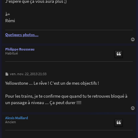
J'espère que ça vous aura plus ;)
à+
Rémi
Quelques photos...
a
u
Philippe Rousseau
t
Habitué
M
ven. nov. 22, 2013 21:33
e
s
Yellowstone ... Le rêve ! C'est un de mes objectifs !
s
a
g
Pour les trains, je te confirme que quand tu te retrouves bloqué à
e
un passage à niveau ... Ça peut durer !!!!
a
u
Alexis Maillard
t
Ancien