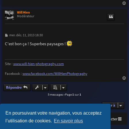
a
u
Will Hien
t
Modérateur
M
mer. déc. 11, 2013 18:30
e
s
C'est bon ça ! Superbes paysages !
s
a
g
e
Site :
www.will-hien-photography.com
Facebook :
www.facebook.com/WillHienPhotography
a
u
Répondre
t
5 messages • Page
1
sur
1
Aller à
En poursuivant votre navigation, vous acceptez
Accueil
Index du forum
Nous contacter
l’utilisation de cookies.
En savoir plus