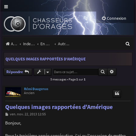
Connexion
R
Accueil
Index du forum
En marge des orages
Autres images
e
QUELQUES IMAGES RAPPORTÉES D'AMÉRIQUE
c
h
Rechercher
Recherche a
Répondre
5 messages • Page
1
sur
1
e
r
Rémi Daugeron
Ancien
c
Quelques images rapportées d'Amérique
h
M
ven. nov. 22, 2013 12:55
e
e
s
Bonjour,
r
s
a
g
Pour la troisième année consécutive, j'ai eu l'occasion de mettre