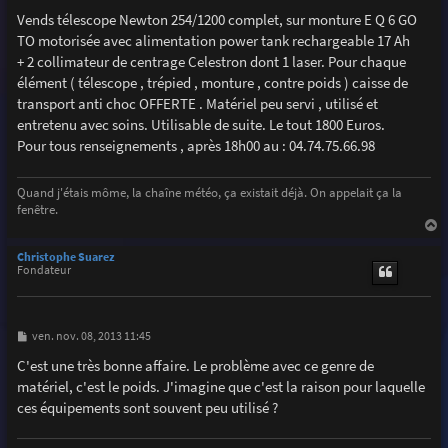
e
Vends télescope Newton 254/1200 complet, sur monture E Q 6 GO
TO motorisée avec alimentation power tank rechargeable 17 Ah
+ 2 collimateur de centrage Celestron dont 1 laser. Pour chaque
élément ( télescope , trépied , monture , contre poids ) caisse de
transport anti choc OFFERTE . Matériel peu servi , utilisé et
entretenu avec soins. Utilisable de suite. Le tout 1800 Euros.
Pour tous renseignements , après 18h00 au : 04.74.75.66.98
Quand j'étais môme, la chaîne météo, ça existait déjà. On appelait ça la
fenêtre.
a
u
Christophe Suarez
t
Fondateur
M
ven. nov. 08, 2013 11:45
e
s
C'est une très bonne affaire. Le problème avec ce genre de
s
matériel, c'est le poids. J'imagine que c'est la raison pour laquelle
a
g
ces équipements sont souvent peu utilisé ?
e