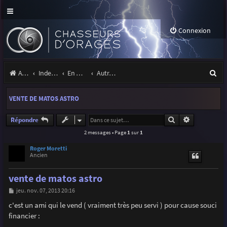
Connexion
R
Accueil
Index du forum
En marge des orages
Autres images
e
VENTE DE MATOS ASTRO
c
h
Rechercher
Recherche a
Répondre
2 messages • Page
1
sur
1
e
r
Roger Moretti
Ancien
c
vente de matos astro
h
M
jeu. nov. 07, 2013 20:16
e
e
s
c'est un ami qui le vend ( vraiment très peu servi ) pour cause souci
r
s
financier :
a
g