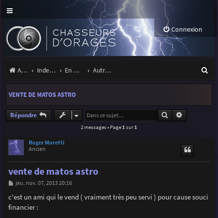
Connexion
R
Accueil
Index du forum
En marge des orages
Autres images
e
VENTE DE MATOS ASTRO
c
h
Rechercher
Recherche a
Répondre
2 messages • Page
1
sur
1
e
r
Roger Moretti
Ancien
c
vente de matos astro
h
M
jeu. nov. 07, 2013 20:16
e
e
s
c'est un ami qui le vend ( vraiment très peu servi ) pour cause souci
r
s
financier :
a
g