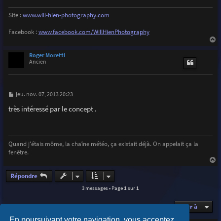
Site :
www.will-hien-photography.com
Facebook :
www.facebook.com/WillHienPhotography
a
u
Roger Moretti
t
Ancien
M
jeu. nov. 07, 2013 20:23
e
s
très intéressé par le concept .
s
a
g
e
Quand j'étais môme, la chaîne météo, ça existait déjà. On appelait ça la
fenêtre.
a
u
Répondre
t
3 messages • Page
1
sur
1
Aller à
En poursuivant votre navigation, vous acceptez