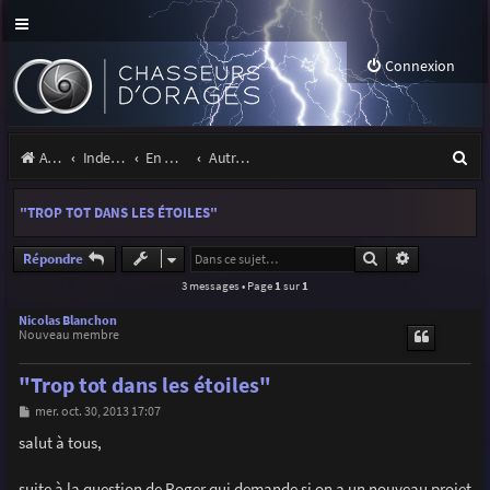
Connexion
R
Accueil
Index du forum
En marge des orages
Autres images
e
"TROP TOT DANS LES ÉTOILES"
c
h
Rechercher
Recherche a
Répondre
3 messages • Page
1
sur
1
e
r
Nicolas Blanchon
Nouveau membre
c
"Trop tot dans les étoiles"
h
M
mer. oct. 30, 2013 17:07
e
e
s
salut à tous,
r
s
a
g
suite à la question de Roger qui demande si on a un nouveau projet