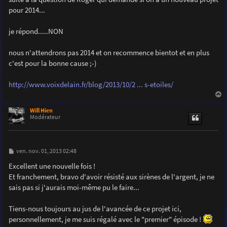
e
pour 2014...
je répond.....NON
nous n'attendrons pas 2014 et on recommence bientot et en plus
c'est pour la bonne cause ;-)
http://www.voixdelain.fr/blog/2013/10/2 ... s-etoiles/
a
u
Will Hien
t
Modérateur
M
ven. nov. 01, 2013 02:48
e
s
Excellent une nouvelle fois !
s
Et franchement, bravo d'avoir résisté aux sirènes de l'argent, je ne
a
g
sais pas si j'aurais moi-même pu le faire...
e
Tiens-nous toujours au jus de l'avancée de ce projet ici,
personnellement, je me suis régalé avec le "premier" épisode !