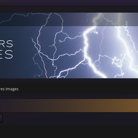
res images
ercher
Recherche avancée