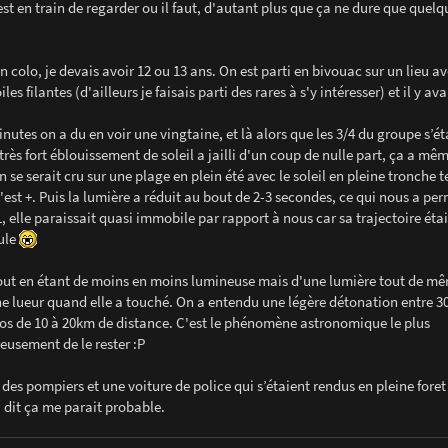
est en train de regarder ou il faut, d'autant plus que ça ne dure que quelq
n colo, je devais avoir 12 ou 13 ans. On est parti en bivouac sur un lieu a
s filantes (d'ailleurs je faisais parti des rares à s'y intéresser) et il y av
utes on a du en voir une vingtaine, et là alors que les 3/4 du groupe s’ét
ès fort éblouissement de soleil a jailli d'un coup de nulle part, ça a mêm
 se serait cru sur une plage en plein été avec le soleil en pleine tronche 
'est +. Puis la lumière a réduit au bout de 2-3 secondes, ce qui nous a per
XL, elle paraissait quasi immobile par rapport à nous car sa trajectoire éta
eule
s tout en étant de moins en moins lumineuse mais d'une lumière tout de m
 une lueur quand elle a touché. On a entendu une légère détonation entre 
gros de 10 à 20km de distance. C'est le phénomène astronomique le plus
eusement de le rester :P
es pompiers et une voiture de police qui s’étaient rendus en pleine foret
i dit ça me parait probable.