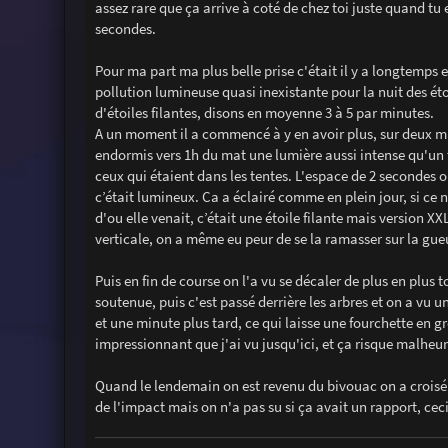
g
assez rare que ça arrive à coté de chez toi juste quand tu 
e
secondes.
Pour ma part ma plus belle prise c'était il y a longtemps e
pollution lumineuse quasi inexistante pour la nuit des étoile
d'étoiles filantes, disons en moyenne 3 à 5 par minutes.
A un moment il a commencé à y en avoir plus, sur deux min
endormis vers 1h du mat une lumière aussi intense qu'un tr
ceux qui étaient dans les tentes. L'espace de 2 secondes on
c’était lumineux. Ca a éclairé comme en plein jour, si ce n
d'ou elle venait, c’était une étoile filante mais version X
verticale, on a même eu peur de se la ramasser sur la gu
Puis en fin de course on l'a vu se décaler de plus en plu
soutenue, puis c'est passé derrière les arbres et on a vu
et une minute plus tard, ce qui laisse une fourchette en 
impressionnant que j'ai vu jusqu'ici, et ça risque malheur
Quand le lendemain on est revenu du bivouac on a croisé d
de l'impact mais on n'a pas su si ça avait un rapport, cec