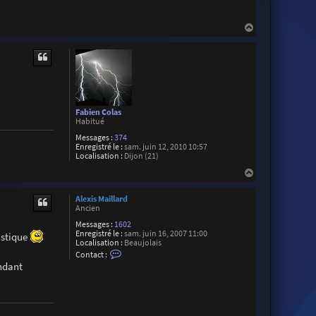
H
a
u
t
Fabien Colas
Habitué
Messages :
374
Enregistré le :
sam. juin 12, 2010 10:57
Localisation :
Dijon (21)
H
a
u
Alexis Maillard
t
Ancien
Messages :
1602
Enregistré le :
sam. juin 16, 2007 11:00
ristique
Localisation :
Beaujolais
C
Contact :
o
endant
n
t
a
c
t
e