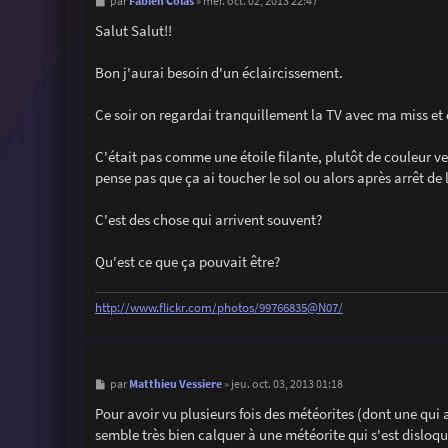
M
Fabien Colas
par
»
mer. oct. 02, 2013 22:47
e
s
Salut Salut!!
s
a
g
Bon j'aurai besoin d'un éclaircissement.
e
Ce soir on regardai tranquillement la TV avec ma miss et 
C'était pas comme une étoile filante, plutôt de couleur ve
pense pas que ça ai toucher le sol ou alors après arrêt de
C'est des chose qui arrivent souvent?
Qu'est ce que ça pouvait être?
http://www.flickr.com/photos/99766835@N07/
M
Matthieu Vessiere
par
»
jeu. oct. 03, 2013 01:18
e
s
Pour avoir vu plusieurs fois des météorites (dont une qui 
s
semble très bien calquer à une météorite qui s'est disloqu
a