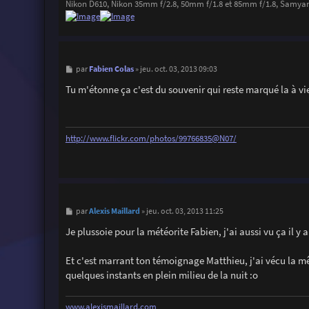
Nikon D610, Nikon 35mm f/2.8, 50mm f/1.8 et 85mm f/1.8, Samya
M
Fabien Colas
par
»
jeu. oct. 03, 2013 09:03
e
s
Tu m'étonne ça c'est du souvenir qui reste marqué la à vi
s
a
g
e
http://www.flickr.com/photos/99766835@N07/
M
Alexis Maillard
par
»
jeu. oct. 03, 2013 11:25
e
s
Je plussoie pour la météorite Fabien, j'ai aussi vu ça il y
s
a
g
Et c'est marrant ton témoignage Matthieu, j'ai vécu la mê
e
quelques instants en plein milieu de la nuit :o
www.alexismaillard.com