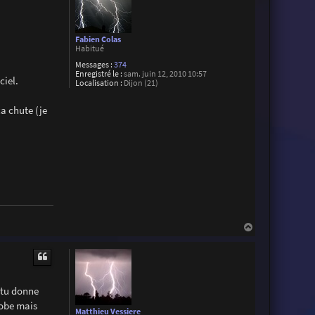
Fabien Colas
Habitué
Messages :
374
Enregistré le :
sam. juin 12, 2010 10:57
ciel.
Localisation :
Dijon (21)
ça chute (je
H
a
u
t
e tu donne
lobe mais
Matthieu Vessiere