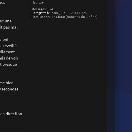
ues
Habitué
Messages :
574
Enregistré le :
sam. juin 15, 2013 12:28
Localisation :
La Ciotat (Bouches-du-Rhône)
vec une
ait pas mal
aient
e réveillé
tellement
mis de voir
it presque
ême bien
30 secondes
 en direction