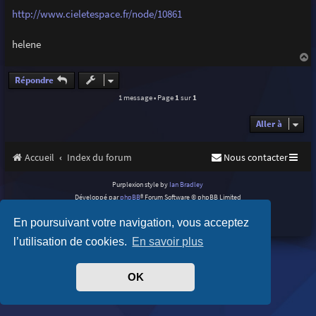
e
http://www.cieletespace.fr/node/10861
helene
a
u
Répondre
t
1 message • Page
1
sur
1
Aller à
Accueil
Index du forum
Nous contacter
Purplexion style by
Ian Bradley
Développé par
phpBB
® Forum Software © phpBB Limited
Traduit par
phpBB-fr.com
En poursuivant votre navigation, vous acceptez
Confidentialité
|
Conditions
l’utilisation de cookies.
En savoir plus
OK