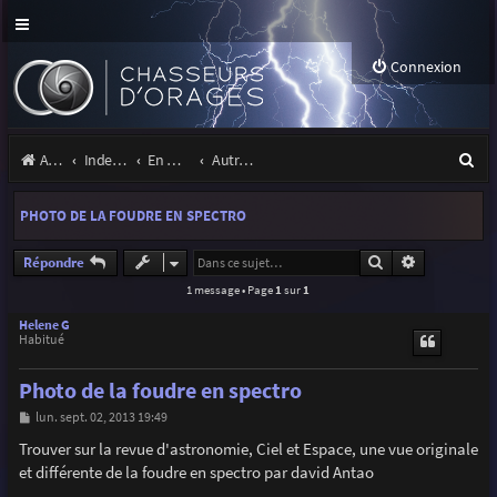
Connexion
R
Accueil
Index du forum
En marge des orages
Autres images
e
PHOTO DE LA FOUDRE EN SPECTRO
c
h
Rechercher
Recherche a
Répondre
1 message • Page
1
sur
1
e
r
Helene G
Habitué
c
Photo de la foudre en spectro
h
M
lun. sept. 02, 2013 19:49
e
e
s
Trouver sur la revue d'astronomie, Ciel et Espace, une vue originale
r
s
et différente de la foudre en spectro par david Antao
a
g