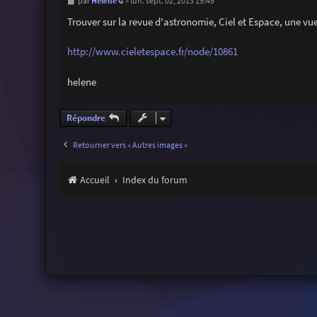
M
Helene G
par
»
lun. sept. 02, 2013 19:49
e
s
Trouver sur la revue d'astronomie, Ciel et Espace, une vue
s
a
g
http://www.cieletespace.fr/node/10861
e
helene
Répondre
Retourner vers « Autres images »
Accueil
Index du forum