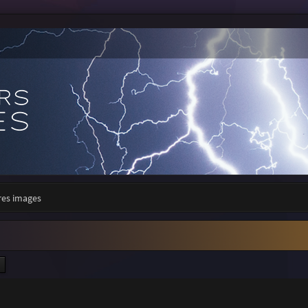
res images
ercher
Recherche avancée