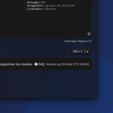
Messages :
381
Enregistré le :
mer. janv. 04, 2012 21:47
Localisation :
Ollioules
H
a
1 message • Page
1
sur
1
u
t
Aller à
Supprimer les cookies
FAQ
Heures au format
UTC+02:00