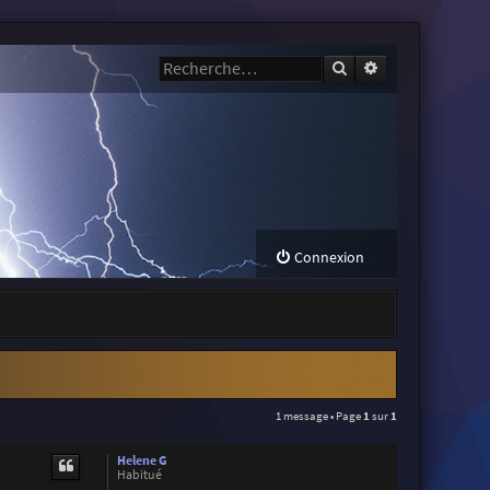
Rechercher
Recherche avanc
Connexion
1 message • Page
1
sur
1
Helene G
Habitué