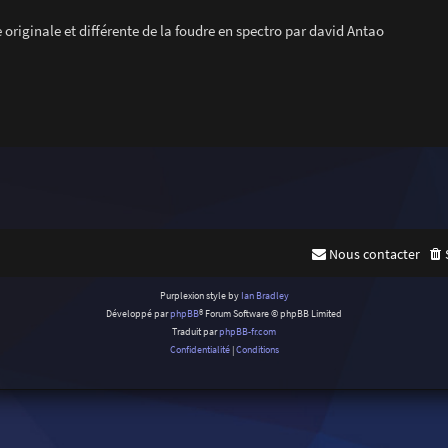
 originale et différente de la foudre en spectro par david Antao
Nous contacter
Purplexion style by
Ian Bradley
Développé par
phpBB
® Forum Software © phpBB Limited
Traduit par
phpBB-fr.com
Confidentialité
|
Conditions