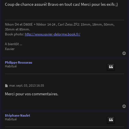
s
Coup de chance assuré! Bravo en tout cas! Merci pour les exifs ;)
s
a
g
e
Nikon D4 et D800E + Nikkor 14-24 , Carl Zeiss ZF2: 15mm, 18mm, 50mm,
35mm et 85mm.
Book photo:
http://www.xavier-delorme.book.fr/
A bientôt ...
Xavier
a
u
Philippe Rousseau
t
Habitué
M
mar. sept. 03, 2013 16:35
e
s
Merci pour vos commentaires.
s
a
g
e
a
u
Stéphane Naulet
t
Habitué