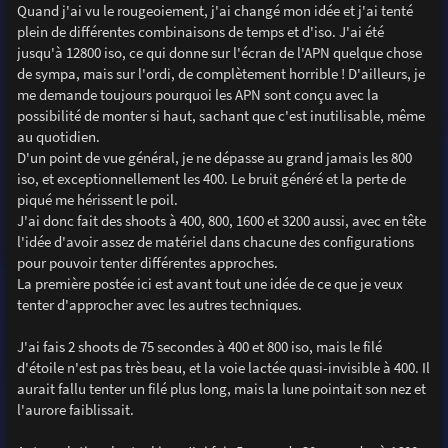
Quand j'ai vu le rougeoiement, j'ai changé mon idée et j'ai tenté
plein de différentes combinaisons de temps et d'iso. J'ai été
jusqu'à 12800 iso, ce qui donne sur l'écran de l'APN quelque chose
de sympa, mais sur l'ordi, de complètement horrible ! D'ailleurs, je
me demande toujours pourquoi les APN sont conçu avec la
possibilité de monter si haut, sachant que c'est inutilisable, même
au quotidien.
D'un point de vue général, je ne dépasse au grand jamais les 800
iso, et exceptionnellement les 400. Le bruit généré et la perte de
piqué me hérissent le poil.
J'ai donc fait des shoots à 400, 800, 1600 et 3200 aussi, avec en tête
l'idée d'avoir assez de matériel dans chacune des configurations
pour pouvoir tenter différentes approches.
La première postée ici est avant tout une idée de ce que je veux
tenter d'approcher avec les autres techniques.
J'ai fais 2 shoots de 75 secondes à 400 et 800 iso, mais le filé
d'étoile n'est pas très beau, et la voie lactée quasi-invisible à 400. Il
aurait fallu tenter un filé plus long, mais la lune pointait son nez et
l'aurore faiblissait.