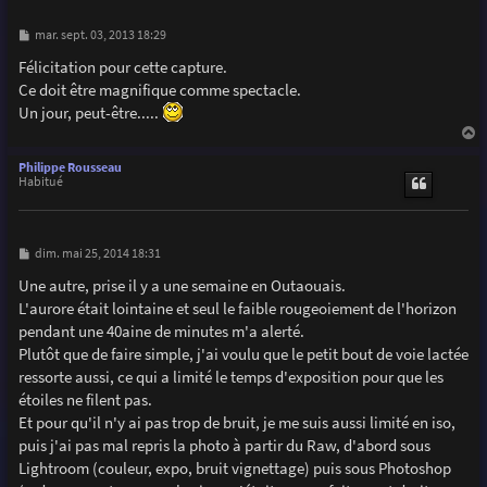
M
mar. sept. 03, 2013 18:29
e
s
Félicitation pour cette capture.
s
Ce doit être magnifique comme spectacle.
a
g
Un jour, peut-être.....
e
a
u
Philippe Rousseau
t
Habitué
M
dim. mai 25, 2014 18:31
e
s
Une autre, prise il y a une semaine en Outaouais.
s
L'aurore était lointaine et seul le faible rougeoiement de l'horizon
a
g
pendant une 40aine de minutes m'a alerté.
e
Plutôt que de faire simple, j'ai voulu que le petit bout de voie lactée
ressorte aussi, ce qui a limité le temps d'exposition pour que les
étoiles ne filent pas.
Et pour qu'il n'y ai pas trop de bruit, je me suis aussi limité en iso,
puis j'ai pas mal repris la photo à partir du Raw, d'abord sous
Lightroom (couleur, expo, bruit vignettage) puis sous Photoshop