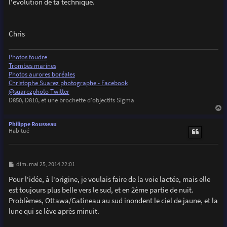
l'évolution de ta technique.
Chris
Photos foudre
Trombes marines
Photos aurores boréales
Christophe Suarez photographe - Facebook
@suarezphoto Twitter
D850, D810, et une brochette d'objectifs Sigma
a
u
Philippe Rousseau
t
Habitué
M
dim. mai 25, 2014 22:01
e
s
Pour l'idée, à l'origine, je voulais faire de la voie lactée, mais elle
s
est toujours plus belle vers le sud, et en 2ème partie de nuit.
a
g
Problèmes, Ottawa/Gatineau au sud inondent le ciel de jaune, et la
e
lune qui se lève après minuit.