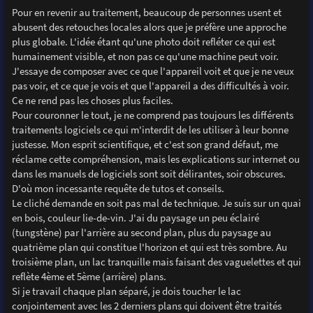
Pour en revenir au traitement, beaucoup de personnes usent et
abusent des retouches locales alors que je préfère une approche
plus globale. L'idée étant qu'une photo doit refléter ce qui est
humainement visible, et non pas ce qu'une machine peut voir.
J'essaye de composer avec ce que l'appareil voit et que je ne veux
pas voir, et ce que je vois et que l'appareil a des difficultés à voir.
Ce ne rend pas les choses plus faciles.
Pour couronner le tout, je ne comprend pas toujours les différents
traitements logiciels ce qui m'interdit de les utiliser à leur bonne
justesse. Mon esprit scientifique, et c'est son grand défaut, me
réclame cette compréhension, mais les explications sur internet ou
dans les manuels de logiciels sont soit délirantes, soir obscures.
D'où mon incessante requête de tutos et conseils.
Le cliché demande en soit pas mal de technique. Je suis sur un quai
en bois, couleur lie-de-vin. J'ai du paysage un peu éclairé
(tungstène) par l'arrière au second plan, plus du paysage au
quatrième plan qui constitue l'horizon et qui est très sombre. Au
troisième plan, un lac tranquille mais faisant des vaguelettes et qui
reflète 4ème et 5ème (arrière) plans.
Si je travail chaque plan séparé, je dois toucher le lac
conjointement avec les 2 derniers plans qui doivent être traités