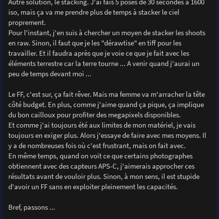
Autre solution, le stacking. J'ai fais 5 poses de 30 secondes à 1600
iso, mais ça va me prendre plus de temps à stacker le ciel
proprement.
Pour l'instant, j'en suis à chercher un moyen de stacker les shoots
en raw. Sinon, il faut que je les "dérawtise" en tiff pour les
travailler. Et il faudra après que je voie ce que je fait avec les
éléments terrestre car la terre tourne ... A venir quand j'aurai un
peu de temps devant moi ...
Le FF, c'est sur, ça fait rêver. Mais ma femme va m'arracher la tête
côté budget. En plus, comme j'aime quand ça pique, ça implique
du bon cailloux pour profiter des megapixels disponibles.
Et comme j'ai toujours été aux limites de mon matériel, je vais
toujours en exiger plus. Alors j'essaye de faire avec mes moyens. Il
y a de nombreuses fois où c'est frustrant, mais on fait avec.
En même temps, quand on voit ce que certains photographes
obtiennent avec des capteurs APS-C, j'aimerais approcher ces
résultats avant de vouloir plus. Sinon, à mon sens, il est stupide
d'avoir un FF sans en exploiter pleinement les capacités.
Bref, passons ...