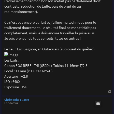
(redressement car mon horizon n'était pas parfaitement droit,
contraste, réduction de taille, puis de bruit du au
redimensionnement).
Ce n'est pas encore parfait et j'affine ma technique pour le
traitement doucement. Le résultat final ne me satisfait pas
complètement, mais je dois encore travailler la prise aussi.
Je suis preneur de tous conseils, tutos ou autres !
Le lieu : Lac Gagnon, en Outaouais (sud-ouest du québec)
Les Exifs :
Canon EOS REBEL T4i (650D) + Tokina 11-16mm F/2.8
Focal : 11 mm (x 1.6 car APS-C)
Aperture : F/2.8
ISO : 6400
Exposure : 15s
a
u
Christophe Suarez
t
Fondateur