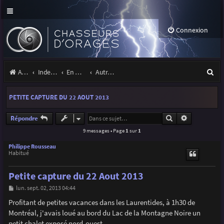
Connexion
R
Accueil
Index du forum
En marge des orages
Autres images
e
PETITE CAPTURE DU 22 AOUT 2013
c
h
Rechercher
Recherche a
Répondre
9 messages • Page
1
sur
1
e
r
Philippe Rousseau
Habitué
c
Petite capture du 22 Aout 2013
h
M
lun. sept. 02, 2013 04:44
e
e
s
Profitant de petites vacances dans les Laurentides, à 1h30 de
r
s
Montréal, j'avais loué au bord du Lac de la Montagne Noire un
a
g
petit chalet exposé nord-ouest.