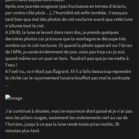
e
Après une journée orageuse (pas fructueuse en termes d'éclairs,
par contre côté pluie ...), l'humidité est enfin tombée. J'essayais
tant bien que mal des photos de ciel nocturne avant que cette lune
n'allume tout le ciel.
A 23h30, la lune se levant dans mon dos, je prends quelques
dernières photos car je trouve que la montagne se découpe très
sombre sur le ciel nocturne. Et quand la photo apparait sur l'écran
de l'APN, je saute évidemment de joie, mais pas trop car je suis
quand même sur un quai en bois. 'faudrait pas que je me mette à
l'eau !
A l'oeil nu, ce n'était pas flagrant. Et il a fallu beaucoup reprendre
le cliché car le rayonnement lunaire bouffait pas mal le contraste
...
J'ai continué à shooter, mais le maximum était passé et je n'ai pas
revu les piliers rouges, seulement les ondoiements vert au raz de
l'horizon, jusqu'à ce que la lune rende toute prise inutile, 30
minutes plus tard.