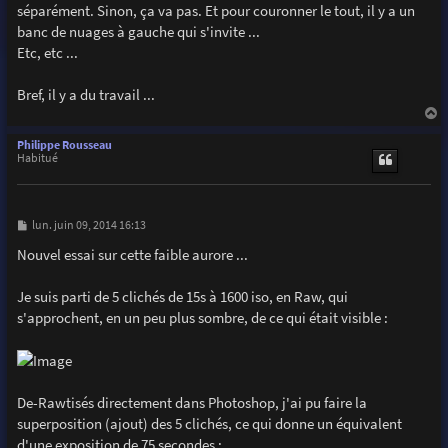
séparément. Sinon, ça va pas. Et pour couronner le tout, il y a un
banc de nuages à gauche qui s'invite ...
Etc, etc ...
Bref, il y a du travail ...
a
u
Philippe Rousseau
t
Habitué
M
lun. juin 09, 2014 16:13
e
s
Nouvel essai sur cette faible aurore ...
s
a
g
Je suis parti de 5 clichés de 15s à 1600 iso, en Raw, qui
e
s'approchent, en un peu plus sombre, de ce qui était visible :
De-Rawtisés directement dans Photoshop, j'ai pu faire la
superposition (ajout) des 5 clichés, ce qui donne un équivalent
d'une exposition de 75 secondes :