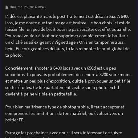
M
dim. mai 25, 2014 18:48
e
s
L'idée est plaisante mais le post-traitement est désastreux. A 6400
s
isos, je me doute que ton image est bruitée. Le bon choix ici est de
a
g
laisser filer un peu de bruit pour ne pas susciter cet effet aquarelle.
e
Pourquoi vouloir à tout prix supprimer complètement le bruit sur
un cliché aussi exigeant ? Vignettage ? On s'en tamponne aussi
hein. En corrigeant ces défauts, tu fais remonter le bruit global de
ta photo.
Concrètement, shooter à 6400 isos avec un 650d est un peu
suicidaire. Tu pouvais probablement descendre à 3200 voire moins
et mettre un peu plus d'exposition, quitte à provoquer un petit filé
sur les étoiles. Ce filé parfaitement visible sur la photo en hd
devient à peine visible en petite taille.
Pour bien maitriser ce type de photographie, il faut accepter et
comprendre les limitations de ton matériel, ou évoluer vers un
boitier FF.
Partage les prochaines avec nous, il sera intéressant de suivre