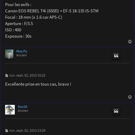
Pour les exifs :
Canon EOS REBEL T4i (650D) + EF-S 18-135 IS-STM
Focal : 18 mm (x 1.6 car APS-C)
Aperture : F/3.5
ISO : 400
Exposure : 30s
a
u
Max Py
t
Ancien
M
lun. sept. 02, 2013 10:22
e
s
Excellente prise en tous cas, bravo !
s
a
g
e
a
u
Xav28
t
Ancien
M
lun. sept. 02, 2013 13:29
e