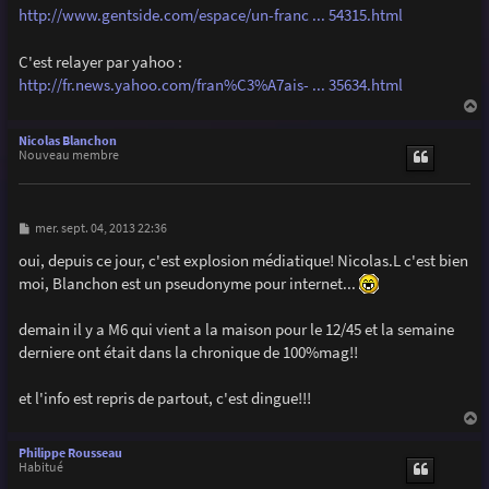
g
http://www.gentside.com/espace/un-franc ... 54315.html
e
C'est relayer par yahoo :
http://fr.news.yahoo.com/fran%C3%A7ais- ... 35634.html
a
u
Nicolas Blanchon
t
Nouveau membre
M
mer. sept. 04, 2013 22:36
e
s
oui, depuis ce jour, c'est explosion médiatique! Nicolas.L c'est bien
s
moi, Blanchon est un pseudonyme pour internet...
a
g
e
demain il y a M6 qui vient a la maison pour le 12/45 et la semaine
derniere ont était dans la chronique de 100%mag!!
et l'info est repris de partout, c'est dingue!!!
a
u
Philippe Rousseau
t
Habitué