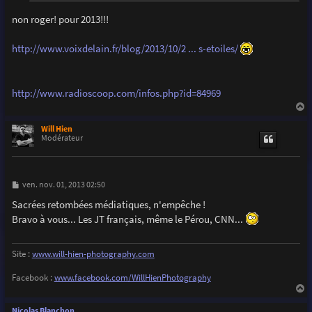
non roger! pour 2013!!!
http://www.voixdelain.fr/blog/2013/10/2 ... s-etoiles/
http://www.radioscoop.com/infos.php?id=84969
a
u
Will Hien
t
Modérateur
M
ven. nov. 01, 2013 02:50
e
s
Sacrées retombées médiatiques, n'empêche !
s
Bravo à vous... Les JT français, même le Pérou, CNN...
a
g
e
Site :
www.will-hien-photography.com
Facebook :
www.facebook.com/WillHienPhotography
a
u
Nicolas Blanchon