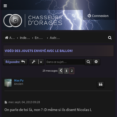
Connexion
R
Accueil
Index du forum
En marge des orages
Autres images
e
VIDÉO DES JOUETS ENVOYÉ AVEC LE BALLON!
c
h
Rechercher
Recherche a
Répondre
e
1
2
25 messages
Précédente
r
Max Py
Ancien
c
h
e
M
mer. sept. 04, 2013 09:28
e
r
s
On parle de toi là, non ? :D même si ils disent Nicolas L
s
a