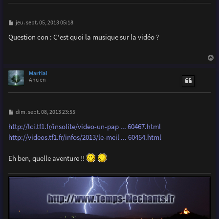
M
jeu. sept. 05, 2013 05:18
e
s
Question con : C'est quoi la musique sur la vidéo ?
s
a
g
e
a
u
Martial
t
Ancien
M
dim. sept. 08, 2013 23:55
e
s
http://lci.tf1.fr/insolite/video-un-pap ... 60467.html
s
http://videos.tf1.fr/infos/2013/le-meil ... 60454.html
a
g
e
Eh ben, quelle aventure !!