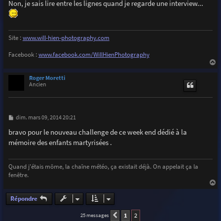
s
Non, je sais lire entre les lignes quand je regarde une interview...
s
a
g
e
Site :
www.will-hien-photography.com
Facebook :
www.facebook.com/WillHienPhotography
a
u
Roger Moretti
t
Ancien
M
dim. mars 09, 2014 20:21
e
s
bravo pour le nouveau challenge de ce week end dédié à la
s
mémoire des enfants martyrisées .
a
g
e
Quand j'étais môme, la chaîne météo, ça existait déjà. On appelait ça la
fenêtre.
a
u
Répondre
t
1
2
25 messages
Précédente