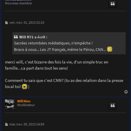
t
Nouveau membre
M
ven. nov. 01, 2013 23:10
e
s
s
Will H71 a écrit :
a
g
Sacrées retombées médiatiques, n'empêche !
e
Bravo à vous... Les JT français, même le Pérou, CNN...
merci will, c'est bizarre des fois la vie, d'un simple truc en
famille...ca part dans tout les sens!
Comment tu sais que c'est CNN? (tu as des relation dans la presse
local toi!
)
a
u
Will Hien
t
Modérateur
M
mar. nov. 05, 2013 14:59
e