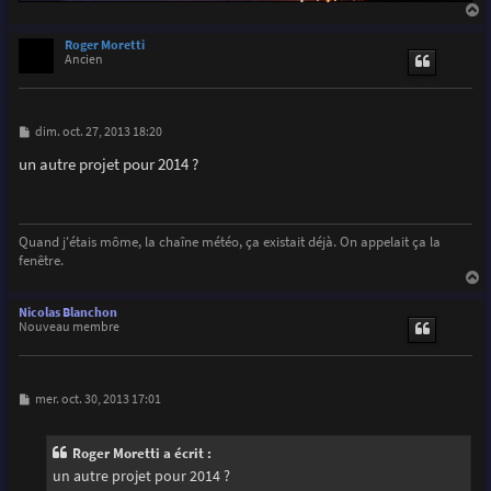
a
u
Roger Moretti
t
Ancien
M
dim. oct. 27, 2013 18:20
e
s
un autre projet pour 2014 ?
s
a
g
e
Quand j'étais môme, la chaîne météo, ça existait déjà. On appelait ça la
fenêtre.
a
u
Nicolas Blanchon
t
Nouveau membre
M
mer. oct. 30, 2013 17:01
e
s
s
Roger Moretti a écrit :
a
g
un autre projet pour 2014 ?
e