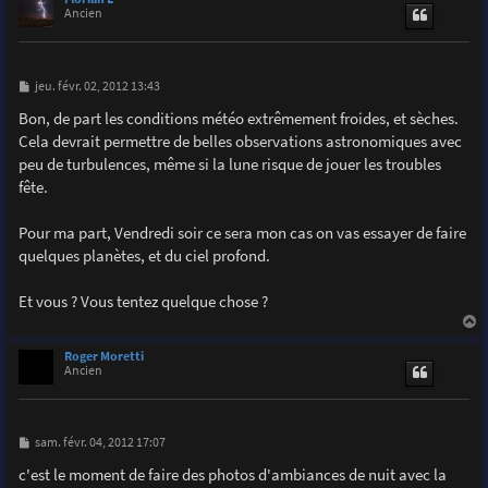
t
Ancien
M
jeu. févr. 02, 2012 13:43
e
s
Bon, de part les conditions météo extrêmement froides, et sèches.
s
Cela devrait permettre de belles observations astronomiques avec
a
g
peu de turbulences, même si la lune risque de jouer les troubles
e
fête.
Pour ma part, Vendredi soir ce sera mon cas on vas essayer de faire
quelques planètes, et du ciel profond.
Et vous ? Vous tentez quelque chose ?
a
u
Roger Moretti
t
Ancien
M
sam. févr. 04, 2012 17:07
e
s
c'est le moment de faire des photos d'ambiances de nuit avec la
s