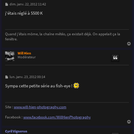
M
dim. janv. 22, 2012 11:42
e
s
j'étais réglé à 5500 K
s
a
g
e
Quand j'étais môme, la chaîne météo, ça existait déjà. On appelait ça la
fenêtre.
a
u
Will Hien
t
Modérateur
M
lun. janv. 23, 2012 00:14
e
s
Sympa cette petite série au fish-eye !
s
a
g
e
Site :
www.will-hien-photography.com
Facebook :
www.facebook.com/WillHienPhotography
a
u
Cyril Vigneron