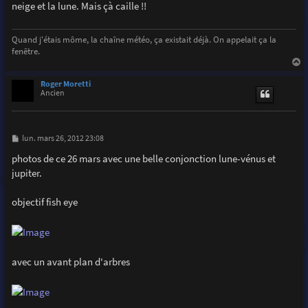
neige et la lune. Mais çà caille !!
a
g
e
Quand j'étais môme, la chaîne météo, ça existait déjà. On appelait ça la
fenêtre.
a
u
Roger Moretti
t
Ancien
M
lun. mars 26, 2012 23:08
e
s
photos de ce 26 mars avec une belle conjonction lune-vénus et
s
jupiter.
a
g
e
objectif fish eye
avec un avant plan d'arbres