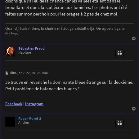
disons que j'ai eu de la chance car les vallées étaient dans le
s
brouillard et donc faisait écran aux lumières. Les photos ont été
a
g
faites sur mon perchoir pour les orages à 2 pas de chez moi.
e
Quand j'étais môme, la chaîne météo, ça existait déjà. On appelait ça la
fenêtre.
a
u
Sébastien Fraud
t
Habitué
M
dim. janv. 22, 2012 01:44
e
s
Je trouve en revanche la dominante bleue étrange sur la deuxième.
s
Petit problème de balance des blancs ?
a
g
e
Facebook
|
Instagram
a
u
Roger Moretti
t
Ancien