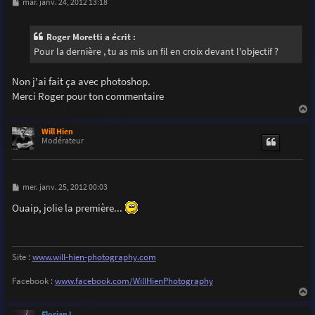
M
mar. janv. 24, 2012 13:18
e
s
s
Roger Moretti a écrit :
a
g
Pour la dernière , tu as mis un fil en croix devant l'objectif ?
e
Non j'ai fait ça avec photoshop.
Merci Roger pour ton commentaire
a
u
Will Hien
t
Modérateur
M
mer. janv. 25, 2012 00:03
e
s
Ouaip, jolie la première...
s
a
g
e
Site :
www.will-hien-photography.com
Facebook :
www.facebook.com/WillHienPhotography
a
u
Florian L