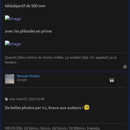
téléobjectif de 500 mm
avec les pléiades en prime
Quand j'étais môme, la chaîne météo, ça existait déjà. On appelait ça la
fenêtre.
a
u
Romain Viviani
t
Ancien
M
mar. mars 27, 2012 12:45
e
s
De belles photos par ici, bravo aux auteurs !
s
a
g
e
NIKON D90, 10/24mm, 50mm, 18/55mm, 70/300mm, trépieds,