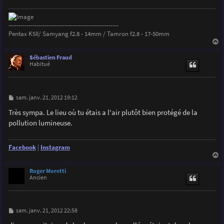
e
-------------------------------------------------------
Pentax K5II/ Samyang f2.8 - 14mm / Tamron f2.8 - 17-50mm
a
u
Sébastien Fraud
t
Habitué
M
sam. janv. 21, 2012 19:12
e
s
Très sympa. Le lieu où tu étais a l'air plutôt bien protégé de la
s
pollution lumineuse.
a
g
e
Facebook
|
Instagram
a
u
Roger Moretti
t
Ancien
M
sam. janv. 21, 2012 22:58
e
s