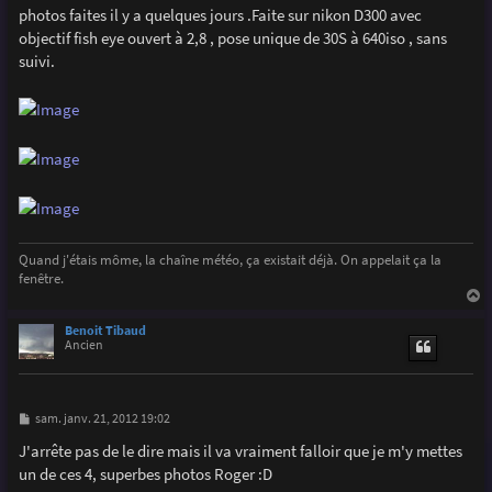
g
photos faites il y a quelques jours .Faite sur nikon D300 avec
e
objectif fish eye ouvert à 2,8 , pose unique de 30S à 640iso , sans
suivi.
Quand j'étais môme, la chaîne météo, ça existait déjà. On appelait ça la
fenêtre.
a
u
Benoit Tibaud
t
Ancien
M
sam. janv. 21, 2012 19:02
e
s
J'arrête pas de le dire mais il va vraiment falloir que je m'y mettes
s
un de ces 4, superbes photos Roger :D
a
g