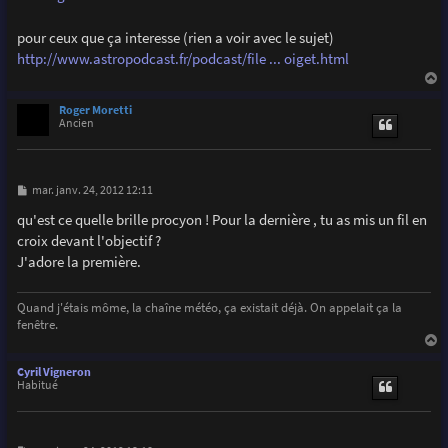
pour ceux que ça interesse (rien a voir avec le sujet)
http://www.astropodcast.fr/podcast/file ... oiget.html
a
u
Roger Moretti
t
Ancien
M
mar. janv. 24, 2012 12:11
e
s
qu'est ce quelle brille procyon ! Pour la dernière , tu as mis un fil en
s
croix devant l'objectif ?
a
g
J'adore la première.
e
Quand j'étais môme, la chaîne météo, ça existait déjà. On appelait ça la
fenêtre.
a
u
Cyril Vigneron
t
Habitué