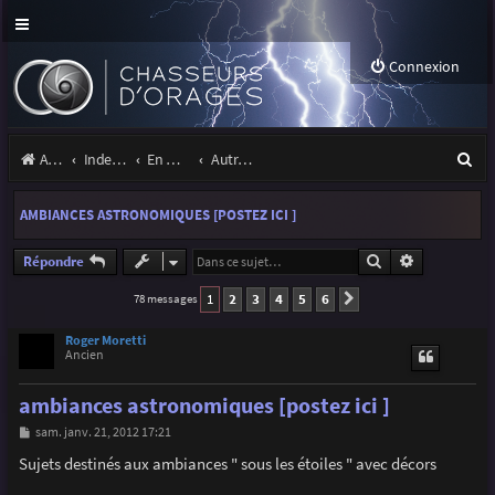
Connexion
R
Accueil
Index du forum
En marge des orages
Autres images
e
AMBIANCES ASTRONOMIQUES [POSTEZ ICI ]
c
h
Rechercher
Recherche a
Répondre
e
1
2
3
4
5
6
78 messages
Suivante
r
Roger Moretti
Ancien
c
h
ambiances astronomiques [postez ici ]
e
M
sam. janv. 21, 2012 17:21
e
r
s
Sujets destinés aux ambiances " sous les étoiles " avec décors
s
a