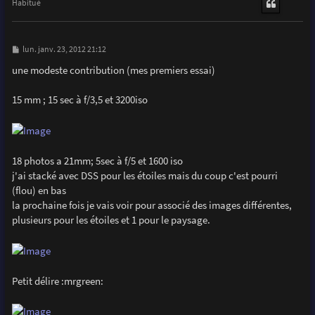
t
Habitué
M
lun. janv. 23, 2012 21:12
e
s
une modeste contribution (mes premiers essai)
s
a
g
15 mm ; 15 sec à f/3,5 et 3200iso
e
18 photos a 21mm; 5sec à f/5 et 1600 iso
j'ai stacké avec DSS pour les étoiles mais du coup c'est pourri
(flou) en bas
la prochaine fois je vais voir pour associé des images différentes,
plusieurs pour les étoiles et 1 pour le paysage.
Petit délire :mrgreen: