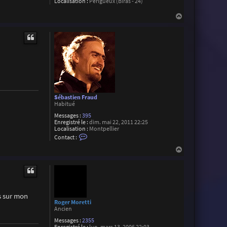
Localisation :
Périgueux (Biras - 24)
H
a
u
t
Sébastien Fraud
Habitué
Messages :
395
Enregistré le :
dim. mai 22, 2011 22:25
Localisation :
Montpellier
C
Contact :
o
n
H
t
a
a
u
c
t
t
e
r
S
es sur mon
é
Roger Moretti
b
Ancien
a
Messages :
2355
s