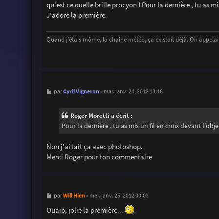
s
qu'est ce quelle brille procyon ! Pour la dernière , tu as mis
s
J'adore la première.
a
g
e
Quand j'étais môme, la chaîne météo, ça existait déjà. On appelait
M
Cyril Vigneron
par
»
mar. janv. 24, 2012 13:18
e
s
s
Roger Moretti a écrit :
a
g
Pour la dernière , tu as mis un fil en croix devant l'objec
e
Non j'ai fait ça avec photoshop.
Merci Roger pour ton commentaire
M
Will Hien
par
»
mer. janv. 25, 2012 00:03
e
s
Ouaip, jolie la première...
s