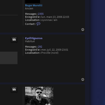
Roger Moretti
Ancien
Messages :
2355
Enregistré le :
lun. mars 13, 2006 22:03
Localisation :
oyonnax / ain
C
Contact :
o
n
H
t
a
a
u
c
Cyril Vigneron
t
t
Habitué
e
Messages :
292
r
Enregistré le :
mer. juil. 22, 2009 23:01
R
Localisation :
Proville (nord)
o
g
e
r
M
o
r
e
t
H
t
a
i
u
t