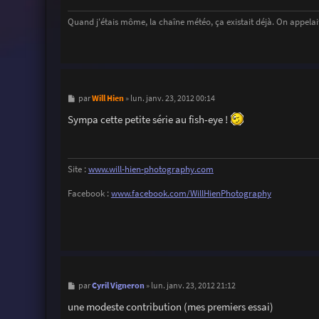
e
Quand j'étais môme, la chaîne météo, ça existait déjà. On appelait
M
Will Hien
par
»
lun. janv. 23, 2012 00:14
e
s
Sympa cette petite série au fish-eye !
s
a
g
e
Site :
www.will-hien-photography.com
Facebook :
www.facebook.com/WillHienPhotography
M
Cyril Vigneron
par
»
lun. janv. 23, 2012 21:12
e
s
une modeste contribution (mes premiers essai)
s