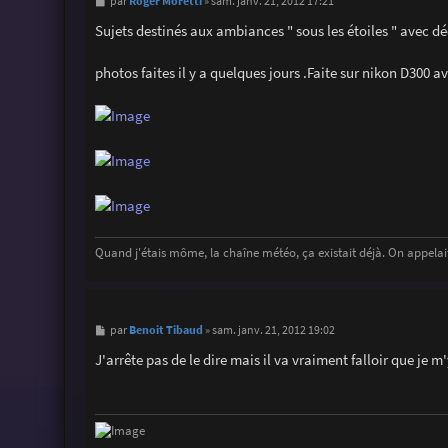
M
Roger Moretti
par
»
sam. janv. 21, 2012 17:21
e
s
Sujets destinés aux ambiances " sous les étoiles " avec d
s
a
g
photos faites il y a quelques jours .Faite sur nikon D300 av
e
Quand j'étais môme, la chaîne météo, ça existait déjà. On appelait
M
Benoit Tibaud
par
»
sam. janv. 21, 2012 19:02
e
s
J'arrête pas de le dire mais il va vraiment falloir que je 
s
a
g
e
-------------------------------------------------------