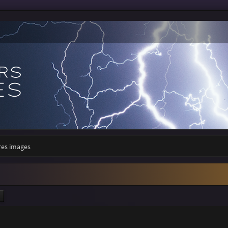
res images
ercher
Recherche avancée