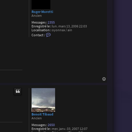
Roger Moretti
Ancien
Messages :
2355
Enregistré le :
lun. mars 13, 2006 22:03
Localisation :
oyonnax / ain
C
Contact :
o
n
t
a
c
t
e
r
R
o
g
H
e
a
r
M
u
o
t
r
e
t
t
i
Benoit Tibaud
Ancien
Messages :
2650
Enregistré le :
mer. janv. 03, 2007 12:07