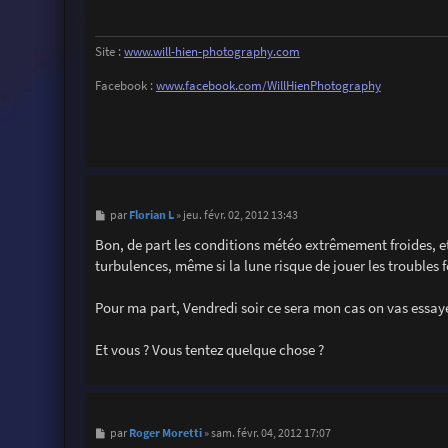
a
g
e
Site :
www.will-hien-photography.com
Facebook :
www.facebook.com/WillHienPhotography
M
Florian L
par
»
jeu. févr. 02, 2012 13:43
e
s
Bon, de part les conditions météo extrêmement froides, e
s
turbulences, même si la lune risque de jouer les troubles f
a
g
e
Pour ma part, Vendredi soir ce sera mon cas on vas essayer
Et vous ? Vous tentez quelque chose ?
M
Roger Moretti
par
»
sam. févr. 04, 2012 17:07
e