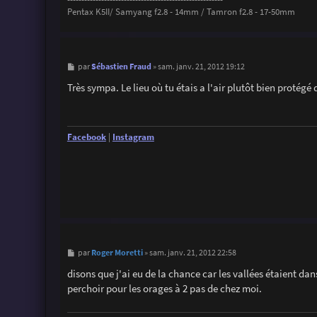
Pentax K5II/ Samyang f2.8 - 14mm / Tamron f2.8 - 17-50mm
M
Sébastien Fraud
par
»
sam. janv. 21, 2012 19:12
e
s
Très sympa. Le lieu où tu étais a l'air plutôt bien protégé
s
a
g
e
Facebook
|
Instagram
M
Roger Moretti
par
»
sam. janv. 21, 2012 22:58
e
s
disons que j'ai eu de la chance car les vallées étaient dan
s
perchoir pour les orages à 2 pas de chez moi.
a
g
e