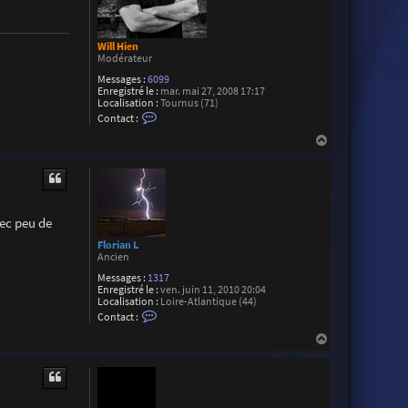
Will Hien
Modérateur
Messages :
6099
Enregistré le :
mar. mai 27, 2008 17:17
Localisation :
Tournus (71)
C
Contact :
o
n
H
t
a
a
u
c
t
t
e
r
W
vec peu de
i
l
Florian L
l
Ancien
H
Messages :
1317
i
Enregistré le :
ven. juin 11, 2010 20:04
e
Localisation :
Loire-Atlantique (44)
n
C
Contact :
o
n
H
t
a
a
u
c
t
t
e
r