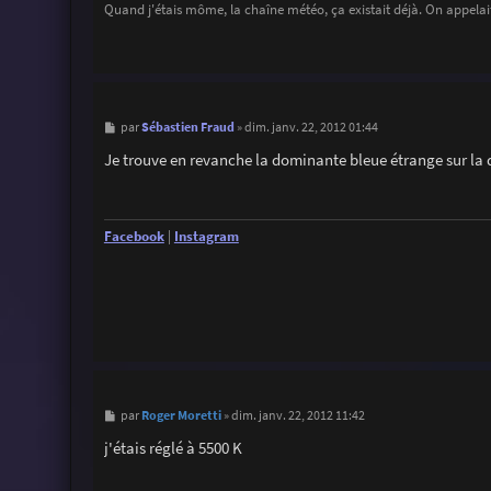
Quand j'étais môme, la chaîne météo, ça existait déjà. On appelait
M
Sébastien Fraud
par
»
dim. janv. 22, 2012 01:44
e
s
Je trouve en revanche la dominante bleue étrange sur la 
s
a
g
e
Facebook
|
Instagram
M
Roger Moretti
par
»
dim. janv. 22, 2012 11:42
e
s
j'étais réglé à 5500 K
s
a
g