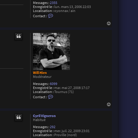
Messages :
2355
s
Enregistré le :
t
lun. mars 13, 2006 22:03
Localisation :
i
oyonnax / ain
C
e
Contact :
o
n
n
F
H
t
r
a
a
a
u
c
u
t
t
d
e
r
R
o
g
e
r
M
Will Hien
o
Modérateur
r
e
Messages :
6099
t
Enregistré le :
mar. mai 27, 2008 17:17
t
Localisation :
Tournus (71)
i
C
Contact :
o
n
H
t
a
a
u
c
Cyril Vigneron
t
t
Habitué
e
Messages :
292
r
Enregistré le :
mer. juil. 22, 2009 23:01
W
Localisation :
Proville (nord)
i