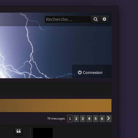
Rechercher
Recherche avanc
Connexion
1
2
3
4
5
6
78 messages
Suivante