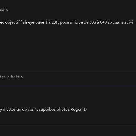
écors
ec objectif fish eye ouvert à 2,8 , pose unique de 30S à 640iso , sans suivi.
 ça la fenêtre.
m'y mettes un de ces 4, superbes photos Roger :D