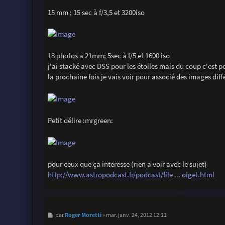
a
g
15 mm ; 15 sec à f/3,5 et 3200iso
e
18 photos a 21mm; 5sec à f/5 et 1600 iso
j'ai stacké avec DSS pour les étoiles mais du coup c'est po
la prochaine fois je vais voir pour associé des images diff
Petit délire :mrgreen:
pour ceux que ça interesse (rien a voir avec le sujet)
http://www.astropodcast.fr/podcast/file ... oiget.html
M
Roger Moretti
par
»
mar. janv. 24, 2012 12:11
e