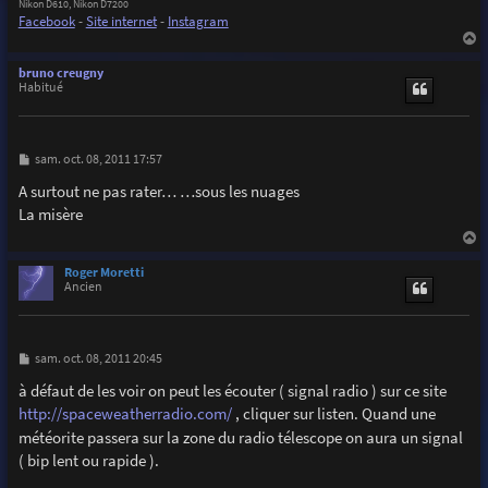
Nikon D610, Nikon D7200
Facebook
-
Site internet
-
Instagram
a
u
bruno creugny
t
Habitué
M
sam. oct. 08, 2011 17:57
e
s
A surtout ne pas rater… …sous les nuages
s
La misère
a
g
e
a
u
Roger Moretti
t
Ancien
M
sam. oct. 08, 2011 20:45
e
s
à défaut de les voir on peut les écouter ( signal radio ) sur ce site
s
http://spaceweatherradio.com/
, cliquer sur listen. Quand une
a
g
météorite passera sur la zone du radio télescope on aura un signal
e
( bip lent ou rapide ).