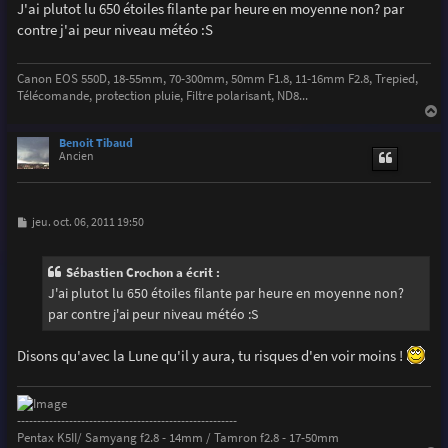
s
J'ai plutot lu 650 étoiles filante par heure en moyenne non? par
s
contre j'ai peur niveau météo :S
a
g
e
Canon EOS 550D, 18-55mm, 70-300mm, 50mm F1.8, 11-16mm F2.8, Trepied,
Télécomande, protection pluie, Filtre polarisant, ND8...
a
u
Benoit Tibaud
t
Ancien
M
jeu. oct. 06, 2011 19:50
e
s
s
Sébastien Crochon a écrit :
a
g
J'ai plutot lu 650 étoiles filante par heure en moyenne non?
e
par contre j'ai peur niveau météo :S
Disons qu'avec la Lune qu'il y aura, tu risques d'en voir moins !
-------------------------------------------------------
Pentax K5II/ Samyang f2.8 - 14mm / Tamron f2.8 - 17-50mm