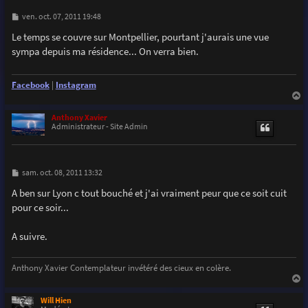
M
ven. oct. 07, 2011 19:48
e
s
Le temps se couvre sur Montpellier, pourtant j'aurais une vue
s
sympa depuis ma résidence... On verra bien.
a
g
e
Facebook
|
Instagram
a
u
Anthony Xavier
t
Administrateur - Site Admin
M
sam. oct. 08, 2011 13:32
e
s
A ben sur Lyon c tout bouché et j'ai vraiment peur que ce soit cuit
s
pour ce soir...
a
g
e
A suivre.
Anthony Xavier Contemplateur invétéré des cieux en colère.
a
u
Will Hien