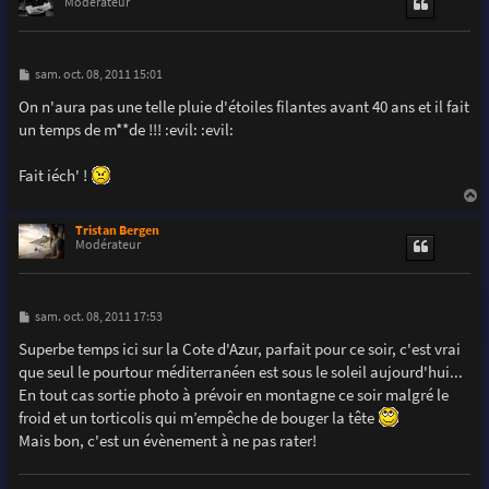
t
Modérateur
M
sam. oct. 08, 2011 15:01
e
s
On n'aura pas une telle pluie d'étoiles filantes avant 40 ans et il fait
s
un temps de m**de !!! :evil: :evil:
a
g
e
Fait iéch' !
a
u
Tristan Bergen
t
Modérateur
M
sam. oct. 08, 2011 17:53
e
s
Superbe temps ici sur la Cote d'Azur, parfait pour ce soir, c'est vrai
s
que seul le pourtour méditerranéen est sous le soleil aujourd'hui...
a
g
En tout cas sortie photo à prévoir en montagne ce soir malgré le
e
froid et un torticolis qui m’empêche de bouger la tête
Mais bon, c'est un évènement à ne pas rater!