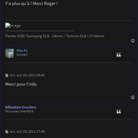
s
Y'a plus qu'à ! Merci Roger !
s
a
g
e
-------------------------------------------------------
Pentax K5II/ Samyang f2.8 - 14mm / Tamron f2.8 - 17-50mm
a
u
Max Py
t
Ancien
M
lun. oct. 03, 2011 09:04
e
s
Merci pour l'info.
s
a
g
e
a
u
Sébastien Crochon
t
Nouveau membre
M
lun. oct. 03, 2011 17:38
e