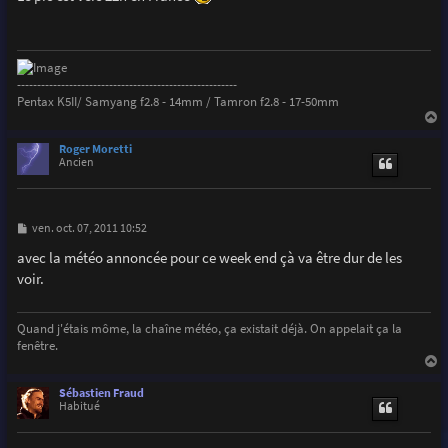
s
a
g
e
-------------------------------------------------------
Pentax K5II/ Samyang f2.8 - 14mm / Tamron f2.8 - 17-50mm
a
u
Roger Moretti
t
Ancien
M
ven. oct. 07, 2011 10:52
e
s
avec la météo annoncée pour ce week end çà va être dur de les
s
voir.
a
g
e
Quand j'étais môme, la chaîne météo, ça existait déjà. On appelait ça la
fenêtre.
a
u
Sébastien Fraud
t
Habitué