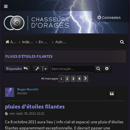
Connexion
R
Accueil
Index du forum
En marge des orages
Autres images
e
PLUIES D'ÉTOILES FILANTES
c
h
Rechercher
Recherche a
Répondre
e
1
2
3
4
46 messages
Suivante
r
Roger Moretti
Ancien
c
h
pluies d'étoiles filantes
e
M
ven. sept. 30, 2011 12:22
e
r
s
Ce 8 octobre 2011 aura lieu ( info ciel et espace) une pluie d'étoiles
s
filantes apparemment exceptionnelle. Il devrait passer une
a