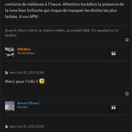
g
centaine de météores à l'heure. Attention toutefois la présence de
e
la lune bien brillante qui risque de masquer les étoiles les plus
faibles. A vos APN!
Quand j'étais môme, la chaîne météo, ça existait déjà. On appelait ça la
fenêtre.
a
u
Will Hien
t
Modérateur
M
sam. oct. 01, 2011 01:40
e
s
Merci pour l'info !!
s
a
g
e
a
u
Benoit Tibaud
t
Ancien
M
sam. oct. 01, 2011 03:03
e