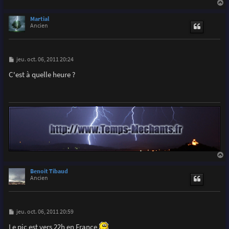
a
u
Martial
t
Ancien
M
jeu. oct. 06, 2011 20:24
e
s
C'est à quelle heure ?
s
a
g
e
a
u
Benoit Tibaud
t
Ancien
M
jeu. oct. 06, 2011 20:59
e
s
Le pic est vers 22h en France