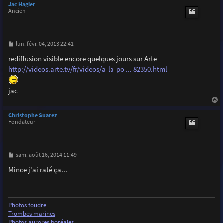
u
Jac Hagler
t
Ancien
M
lun. févr. 04, 2013 22:41
e
s
rediffusion visible encore quelques jours sur Arte
s
http://videos.arte.tv/fr/videos/a-la-po ... 82350.html
a
g
e
jac
a
u
Christophe Suarez
t
Fondateur
M
sam. août 16, 2014 11:49
e
s
Mince j'ai raté ça...
s
a
g
e
Photos foudre
Trombes marines
Photos aurores boréales