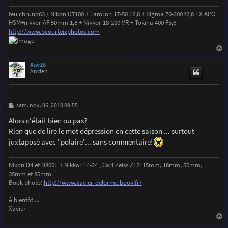
e
feu cbruno63 / Nikon D7100 + Tamron 17-50 F2,8 + Sigma 70-200 f2,8 EX APO
HSM+nikkor AF 50mm 1,8 + Nikkor 18-200 VR + Tokina 400 F5,6
http://www.bcourteixphotos.com
a
u
Xav28
t
Ancien
M
sam. nov. 06, 2010 09:55
e
s
Alors c'était bien ou pas?
s
Rien que de lire le mot dépression en cette saison ... surtout
a
g
juxtaposé avec "polaire"... sans commentaire!
e
Nikon D4 et D800E + Nikkor 14-24 , Carl Zeiss ZF2: 15mm, 18mm, 50mm,
35mm et 85mm.
Book photo:
http://www.xavier-delorme.book.fr/
A bientôt ...
Xavier
a