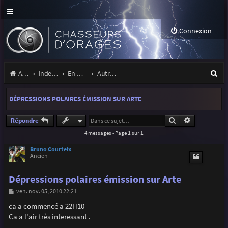
Connexion
R
Accueil
Index du forum
En marge des orages
Autres images
e
DÉPRESSIONS POLAIRES ÉMISSION SUR ARTE
c
h
Rechercher
Recherche a
Répondre
4 messages • Page
1
sur
1
e
r
Bruno Courteix
Ancien
c
Dépressions polaires émission sur Arte
h
M
ven. nov. 05, 2010 22:21
e
e
s
ca a commencé a 22H10
r
s
Ca a l'air très interessant .
a
g