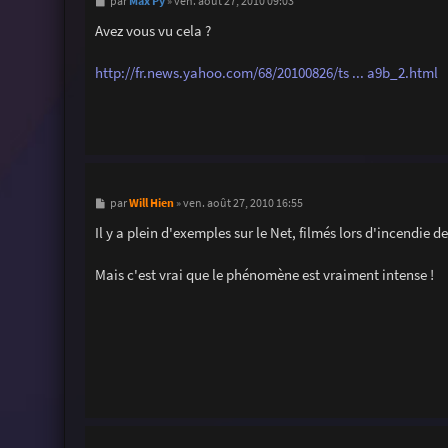
M
Max Py
par
»
ven. août 27, 2010 09:03
e
s
Avez vous vu cela ?
s
a
g
http://fr.news.yahoo.com/68/20100826/ts ... a9b_2.html
e
M
Will Hien
par
»
ven. août 27, 2010 16:55
e
s
Il y a plein d'exemples sur le Net, filmés lors d'incendie de
s
a
g
Mais c'est vrai que le phénomène est vraiment intense !
e