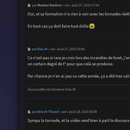
M
Maxime Daviron
par
»
ven. août 27, 2010 17:04
e
s
Oui, et sa formation n'a rien à voir avec les tornades réell
s
a
g
En tout cas ça doit faire tout drôle
e
M
Elsa.M
par
»
ven. août 27, 2010 20:46
e
s
Ce n'est pas si rare je crois lors des incendies de foret, j
s
un certain degré de t° pour que celà se produise.
a
g
e
Par chance je n'en ai pas vu cette année, ça a été tres ca
Zazounette est devenue Elsa.M.
M
Benoit Tibaud
par
»
sam. août 28, 2010 00:08
e
s
Sympa la tornade, et la vidéo rend bien à part le discours 
s
a