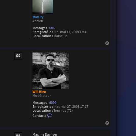
Max Py
Ancien
Messages :
686
Enregistré le :
lun. mai 11, 2009 17:31
Localisation :
Marseille
H
a
u
t
Will Hien
Modérateur
Messages :
6099
Enregistré le :
mar. mai 27, 2008 17:17
Localisation :
Tournus (71)
C
Contact :
o
n
H
t
a
a
u
c
Maxime Daviron