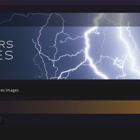
res images
ercher
Recherche avancée