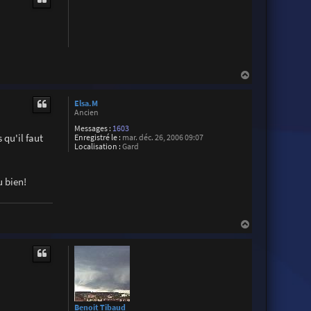
t
t
e
r
W
i
l
l
H
H
i
a
e
n
u
Elsa.M
t
Ancien
Messages :
1603
 qu'il faut
Enregistré le :
mar. déc. 26, 2006 09:07
Localisation :
Gard
u bien!
H
a
u
t
Benoit Tibaud