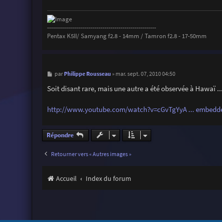
g
e
-------------------------------------------------------
Pentax K5II/ Samyang f2.8 - 14mm / Tamron f2.8 - 17-50mm
M
Philippe Rousseau
par
»
mar. sept. 07, 2010 04:50
e
s
Soit disant rare, mais une autre a été observée à Hawaï ..
s
a
g
http://www.youtube.com/watch?v=cGvTgYyA ... embedd
e
Répondre
Retourner vers « Autres images »
Accueil
Index du forum