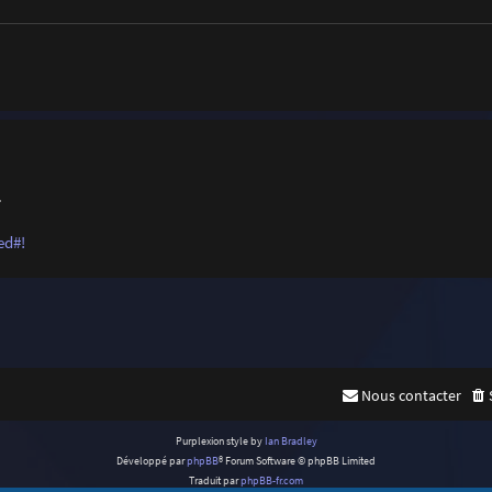
.
ed#!
Nous contacter
Purplexion style by
Ian Bradley
Développé par
phpBB
® Forum Software © phpBB Limited
Traduit par
phpBB-fr.com