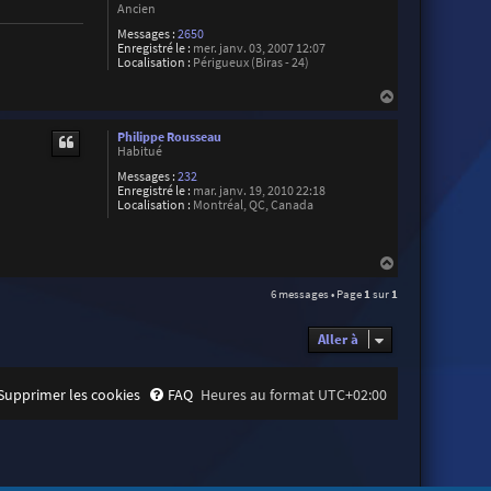
Ancien
Messages :
2650
Enregistré le :
mer. janv. 03, 2007 12:07
Localisation :
Périgueux (Biras - 24)
H
a
u
Philippe Rousseau
t
Habitué
Messages :
232
Enregistré le :
mar. janv. 19, 2010 22:18
Localisation :
Montréal, QC, Canada
H
a
6 messages • Page
1
sur
1
u
t
Aller à
Supprimer les cookies
FAQ
Heures au format
UTC+02:00