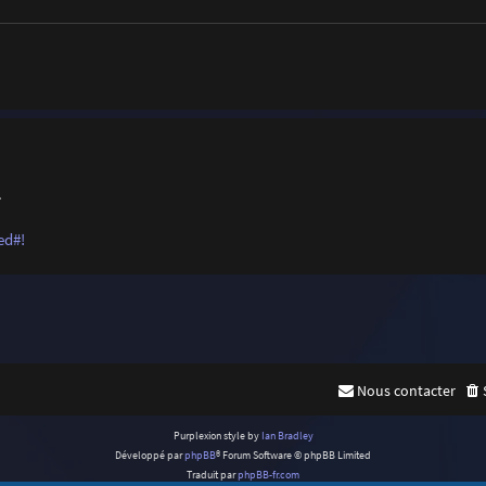
.
ed#!
Nous contacter
Purplexion style by
Ian Bradley
Développé par
phpBB
® Forum Software © phpBB Limited
Traduit par
phpBB-fr.com