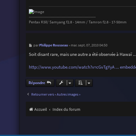
g
e
-------------------------------------------------------
Pentax K5II/ Samyang f2.8 - 14mm / Tamron f2.8 - 17-50mm
M
Philippe Rousseau
par
»
mar. sept. 07, 2010 04:50
e
s
Soit disant rare, mais une autre a été observée à Hawaï ..
s
a
g
http://www.youtube.com/watch?v=cGvTgYyA ... embedd
e
Répondre
Retourner vers « Autres images »
Accueil
Index du forum