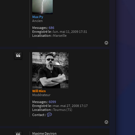
Max Py
Ancien
Messages :
686
Enregistré le :
lun. mai 11, 2009 17:31
Localisation :
Marseille
H
a
u
t
Will Hien
Modérateur
Messages :
6099
Enregistré le :
mar. mai 27, 2008 17:17
Localisation :
Tournus (71)
C
Contact :
o
n
H
t
a
a
u
c
Maxime Daviron