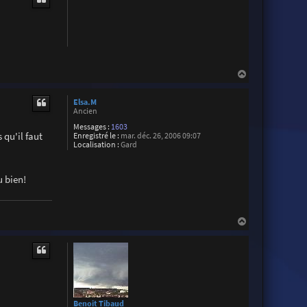
t
t
e
r
W
i
l
l
H
H
i
a
e
n
u
Elsa.M
t
Ancien
Messages :
1603
 qu'il faut
Enregistré le :
mar. déc. 26, 2006 09:07
Localisation :
Gard
u bien!
H
a
u
t
Benoit Tibaud