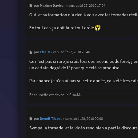
M
Maxime Daviron
par
»
ven. août 27, 2010 17:04
e
s
Oui, et sa formation n'a rien à voir avec les tornades réell
s
a
g
En tout cas ça doit faire tout drôle
e
M
Elsa.M
par
»
ven. août 27, 2010 20:46
e
s
Ce n'est pas si rare je crois lors des incendies de foret, j
s
un certain degré de t° pour que celà se produise.
a
g
e
Par chance je n'en ai pas vu cette année, ça a été tres ca
Zazounette est devenue Elsa.M.
M
Benoit Tibaud
par
»
sam. août 28, 2010 00:08
e
s
Sympa la tornade, et la vidéo rend bien à part le discours 
s
a