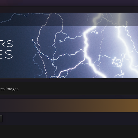
res images
ercher
Recherche avancée