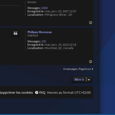
Ancien
Messages :
2650
Enregistré le :
mer. janv. 03, 2007 12:07
Localisation :
Périgueux (Biras - 24)
H
a
u
Philippe Rousseau
t
Habitué
Messages :
232
Enregistré le :
mar. janv. 19, 2010 22:18
Localisation :
Montréal, QC, Canada
H
a
6 messages • Page
1
sur
1
u
t
Aller à
Supprimer les cookies
FAQ
Heures au format
UTC+02:00