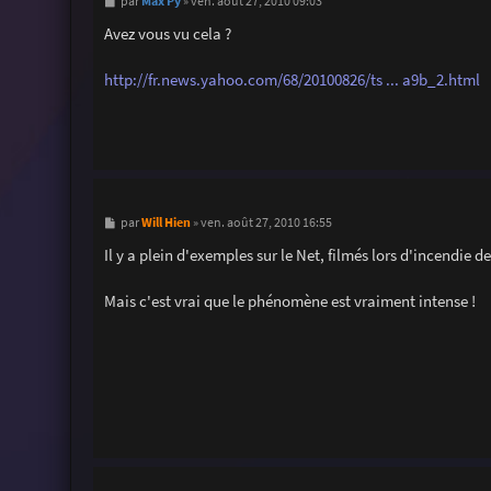
M
Max Py
par
»
ven. août 27, 2010 09:03
e
s
Avez vous vu cela ?
s
a
g
http://fr.news.yahoo.com/68/20100826/ts ... a9b_2.html
e
M
Will Hien
par
»
ven. août 27, 2010 16:55
e
s
Il y a plein d'exemples sur le Net, filmés lors d'incendie de
s
a
g
Mais c'est vrai que le phénomène est vraiment intense !
e