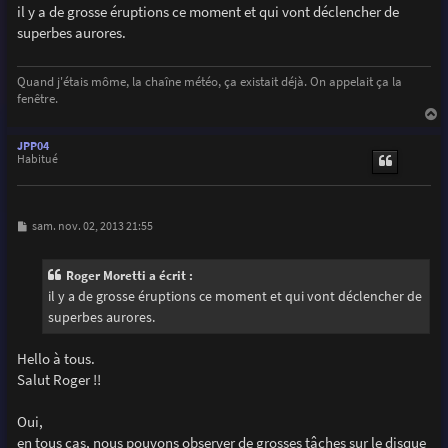
s
il y a de grosse éruptions ce moment et qui vont déclencher de
s
superbes aurores.
a
g
e
Quand j'étais môme, la chaîne météo, ça existait déjà. On appelait ça la
fenêtre.
a
u
JPP04
t
Habitué
M
sam. nov. 02, 2013 21:55
e
s
s
Roger Moretti a écrit :
a
g
il y a de grosse éruptions ce moment et qui vont déclencher de
e
superbes aurores.
Hello à tous.
Salut Roger !!
Oui,
en tous cas, nous pouvons observer de grosses tâches sur le disque