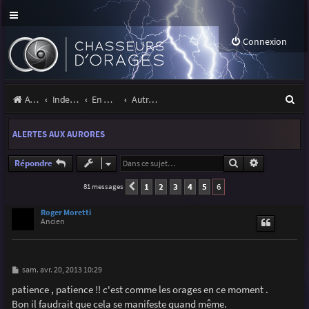
Connexion
R
Accueil
Index du forum
En marge des orages
Autres images
e
ALERTES AUX AURORES
c
h
Rechercher
Recherche a
Répondre
e
1
2
3
4
5
6
81 messages
Précédente
r
Roger Moretti
Ancien
c
h
e
M
sam. avr. 20, 2013 10:29
e
r
s
patience , patience !! c'est comme les orages en ce moment .
s
Bon il faudrait que cela se manifeste quand même.
a