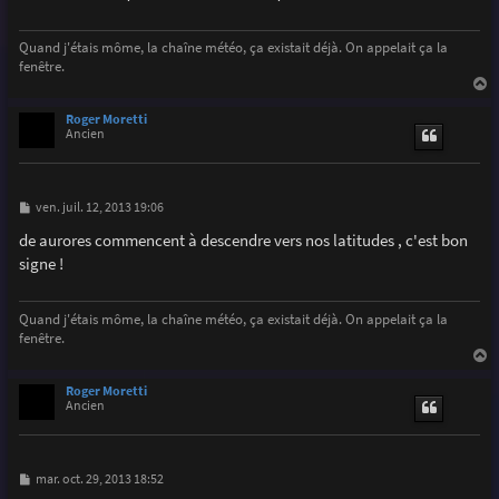
g
e
Quand j'étais môme, la chaîne météo, ça existait déjà. On appelait ça la
fenêtre.
a
u
Roger Moretti
t
Ancien
M
ven. juil. 12, 2013 19:06
e
s
de aurores commencent à descendre vers nos latitudes , c'est bon
s
signe !
a
g
e
Quand j'étais môme, la chaîne météo, ça existait déjà. On appelait ça la
fenêtre.
a
u
Roger Moretti
t
Ancien
M
mar. oct. 29, 2013 18:52
e