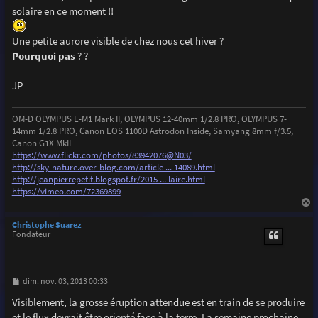
solaire en ce moment !!
Une petite aurore visible de chez nous cet hiver ?
Pourquoi pas
? ?
JP
OM-D OLYMPUS E-M1 Mark II, OLYMPUS 12-40mm 1/2.8 PRO, OLYMPUS 7-
14mm 1/2.8 PRO, Canon EOS 1100D Astrodon Inside, Samyang 8mm f/3.5,
Canon G1X MkII
https://www.flickr.com/photos/83942076@N03/
http://sky-nature.over-blog.com/article ... 14089.html
http://jeanpierrepetit.blogspot.fr/2015 ... laire.html
https://vimeo.com/72369899
a
u
Christophe Suarez
t
Fondateur
M
dim. nov. 03, 2013 00:33
e
s
Visiblement, la grosse éruption attendue est en train de se produire
s
et le flux devrait être orienté face à la terre. La semaine prochaine
a