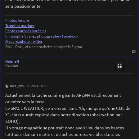
g
sera passionnante.
e
Photos foudre
Trombes marines
Photos aurores boréales
Christophe Suarez photographe - Facebook
@suarezphoto Twitter
D850, D810, et une brochette d'objectifs Sigma
a
u
Helene G
t
Habitué
M
mer. janv. 08, 2014 16:39
e
s
Actuellement la tache solaire géante AR1944 est directement
s
orientée vers la terre.
a
g
Le SPACE WEATHER, ce mercredi Jan. 7th, indique qu'une CME de
e
X1-class aurait explosé dans notre direction (observation par
SOHO).
Un orage magnétique pourrait donc avoir lieu dans les hautes
latitudes demain matin et de belles aurores visibles dans les