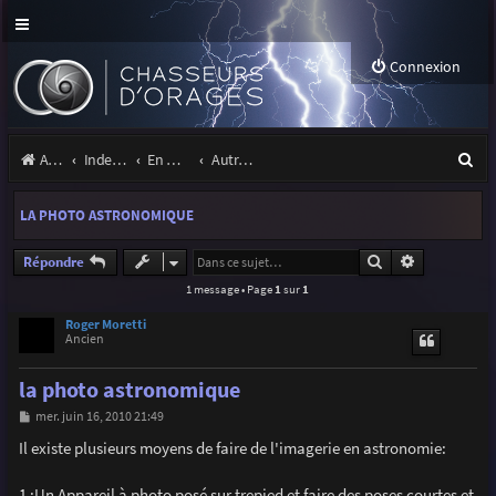
Connexion
R
Accueil
Index du forum
En marge des orages
Autres images
e
LA PHOTO ASTRONOMIQUE
c
h
Rechercher
Recherche a
Répondre
1 message • Page
1
sur
1
e
r
Roger Moretti
Ancien
c
la photo astronomique
h
M
mer. juin 16, 2010 21:49
e
e
s
Il existe plusieurs moyens de faire de l'imagerie en astronomie:
r
s
a
g
1 :Un Appareil à photo posé sur trepied et faire des poses courtes et