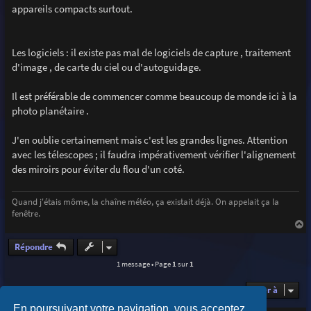
appareils compacts surtout.
Les logiciels : il existe pas mal de logiciels de capture , traitement
d'image , de carte du ciel ou d'autoguidage.
Il est préférable de commencer comme beaucoup de monde ici à la
photo planétaire .
J'en oublie certainement mais c'est les grandes lignes. Attention
avec les télescopes ; il faudra impérativement vérifier l'alignement
des miroirs pour éviter du flou d'un coté.
Quand j'étais môme, la chaîne météo, ça existait déjà. On appelait ça la
fenêtre.
a
u
Répondre
t
1 message • Page
1
sur
1
Aller à
En poursuivant votre navigation, vous acceptez