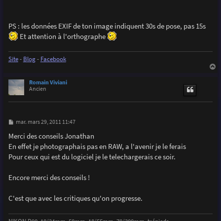
PS : les données EXIF de ton image indiquent 30s de pose, pas 15s
Et attention à l'orthographe
Site
-
Blog
-
Facebook
a
u
Romain Viviani
t
Ancien
M
mar. mars 29, 2011 11:47
e
s
Merci des conseils Jonathan
s
En effet je photographais pas en RAW, a l'avenir je le ferais
a
g
Pour ceux qui est du logiciel je le telechargerais ce soir.
e
Encore merci des conseils !
C'est que avec les critiques qu'on progresse.
NIKON D90, 10/24mm, 50mm, 18/55mm, 70/300mm, trépieds,