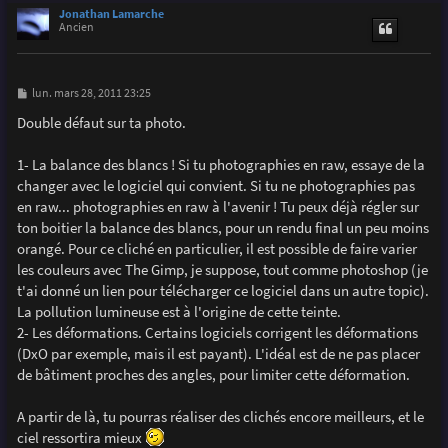
u
Jonathan Lamarche
t
Ancien
M
lun. mars 28, 2011 23:25
e
s
Double défaut sur ta photo.
s
a
g
1- La balance des blancs ! Si tu photographies en raw, essaye de la
e
changer avec le logiciel qui convient. Si tu ne photographies pas
en raw... photographies en raw à l'avenir ! Tu peux déjà régler sur
ton boitier la balance des blancs, pour un rendu final un peu moins
orangé. Pour ce cliché en particulier, il est possible de faire varier
les couleurs avec The Gimp, je suppose, tout comme photoshop (je
t'ai donné un lien pour télécharger ce logiciel dans un autre topic).
La pollution lumineuse est à l'origine de cette teinte.
2- Les déformations. Certains logiciels corrigent les déformations
(DxO par exemple, mais il est payant). L'idéal est de ne pas placer
de bâtiment proches des angles, pour limiter cette déformation.
A partir de là, tu pourras réaliser des clichés encore meilleurs, et le
ciel ressortira mieux