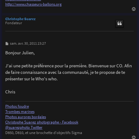
http://www.chasseurs-ballons.org
a
u
Christophe Suarez
t
Fondateur
M
sam. avr. 30, 2011 23:27
e
s
Bonjour Julien,
s
a
g
J'ai une petite préférence pour la première. Bienvenue sur CO. Afin
e
de faire connaissance avec la communauté, je te propose de te
présenter sur le Who's who.
Chris
Photos foudre
Trombes marines
Photos aurores boréales
Christophe Suarez photographe - Facebook
@suarezphoto Twitter
D850, D810, et une brochette d'objectifs Sigma