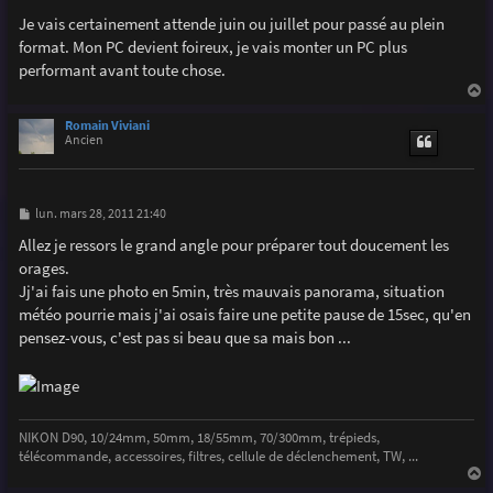
Je vais certainement attende juin ou juillet pour passé au plein
format. Mon PC devient foireux, je vais monter un PC plus
performant avant toute chose.
a
u
Romain Viviani
t
Ancien
M
lun. mars 28, 2011 21:40
e
s
Allez je ressors le grand angle pour préparer tout doucement les
s
orages.
a
g
Jj'ai fais une photo en 5min, très mauvais panorama, situation
e
météo pourrie mais j'ai osais faire une petite pause de 15sec, qu'en
pensez-vous, c'est pas si beau que sa mais bon ...
NIKON D90, 10/24mm, 50mm, 18/55mm, 70/300mm, trépieds,
télécommande, accessoires, filtres, cellule de déclenchement, TW, ...
a