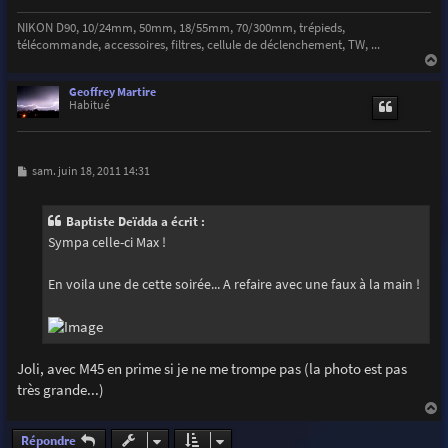
NIKON D90, 10/24mm, 50mm, 18/55mm, 70/300mm, trépieds,
télécommande, accessoires, filtres, cellule de déclenchement, TW, ...
a
u
Geoffrey Martire
t
Habitué
M
sam. juin 18, 2011 14:31
e
s
s
Baptiste Deïdda a écrit :
a
g
Sympa celle-ci Max !
e
En voila une de cette soirée... A refaire avec une faux à la main !
Joli, avec M45 en prime si je ne me trompe pas (la photo est pas
très grande...)
a
u
Répondre