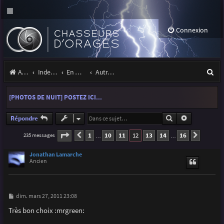
Connexion
R
Accueil
Index du forum
En marge des orages
Autres images
e
[PHOTOS DE NUIT] POSTEZ ICI...
c
h
Rechercher
Recherche a
Répondre
e
Page
12
sur
16
1
10
11
12
13
14
16
235 messages
Précédente
Suivan
…
…
r
Jonathan Lamarche
c
Ancien
h
e
M
dim. mars 27, 2011 23:08
e
r
s
Très bon choix :mrgreen:
s
a