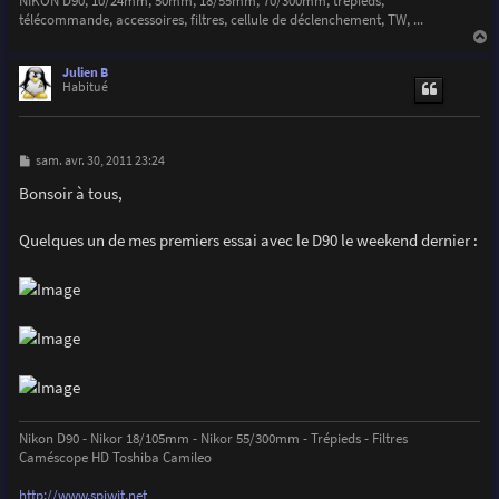
télécommande, accessoires, filtres, cellule de déclenchement, TW, ...
a
u
Julien B
t
Habitué
M
sam. avr. 30, 2011 23:24
e
s
Bonsoir à tous,
s
a
g
Quelques un de mes premiers essai avec le D90 le weekend dernier :
e
Nikon D90 - Nikor 18/105mm - Nikor 55/300mm - Trépieds - Filtres
Caméscope HD Toshiba Camileo
http://www.spiwit.net