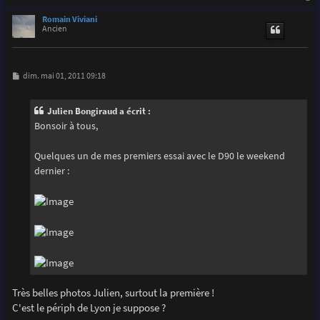
a
u
Romain Viviani
t
Ancien
M
dim. mai 01, 2011 09:18
e
s
s
Julien Bongiraud a écrit :
a
g
Bonsoir à tous,
e
Quelques un de mes premiers essai avec le D90 le weekend
dernier :
Très belles photos Julien, surtout la première !
C'est le périph de Lyon je suppose ?