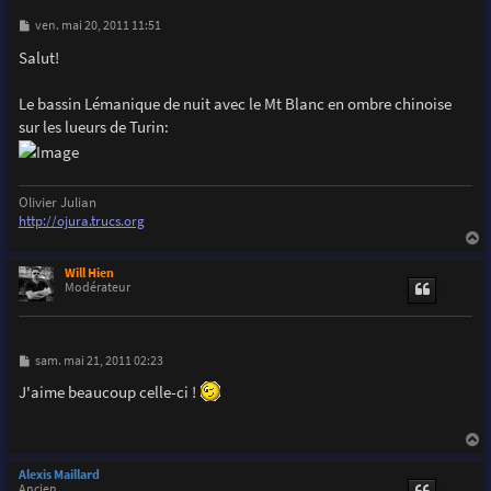
M
ven. mai 20, 2011 11:51
e
s
Salut!
s
a
g
Le bassin Lémanique de nuit avec le Mt Blanc en ombre chinoise
e
sur les lueurs de Turin:
Olivier Julian
http://ojura.trucs.org
a
u
Will Hien
t
Modérateur
M
sam. mai 21, 2011 02:23
e
s
J'aime beaucoup celle-ci !
s
a
g
e
a
u
Alexis Maillard
t
Ancien