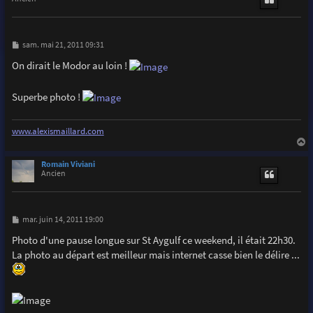
M
sam. mai 21, 2011 09:31
e
s
On dirait le Modor au loin !
s
a
g
Superbe photo !
e
www.alexismaillard.com
a
u
Romain Viviani
t
Ancien
M
mar. juin 14, 2011 19:00
e
s
Photo d'une pause longue sur St Aygulf ce weekend, il était 22h30.
s
La photo au départ est meilleur mais internet casse bien le délire ...
a
g
e