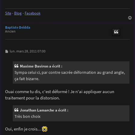
g
e
Site
-
Blog
-
Facebook
a
u
Baptiste Deïdda
t
Ancien
M
lun. mars 28, 2011 07:00
e
s
s
Maxime Daviron a écrit :
a
g
Sympa celui ci, par contre sacrée déformation au grand angle,
e
ça fait bizarre.
Ouai comme tu dis, c'est déformé ! Je n'ai appliquer aucun
traitement pour la distorsion.
Jonathan Lamarche a écrit :
Très bon choix
Oui, enfin je crois...