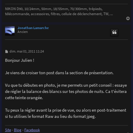
NIKON D90, 10/24mm, 50mm, 18/55mm, 70/300mm, trépieds,
télécommande, accessoires, filtres, cellule de déclenchement, TW, ...
a
u
Jonathan Lamarche
t
Ancien
M
dim. mai 01, 2011 11:24
e
s
Bonjour Julien !
s
a
g
Je viens de croiser ton post dans la section de présentation.
e
Vu que tu débutes en photo, je me permets un petit conseil : essaye
de régler la balance des blancs sur tes photos de nuits. Ca t'évitera
cette teinte orangée.
Tu peux la régler avant la prise de vue, ou alors en post-traitement
si tu utilises le format Raw au lieu du format jpeg.
Site
-
Blog
-
Facebook