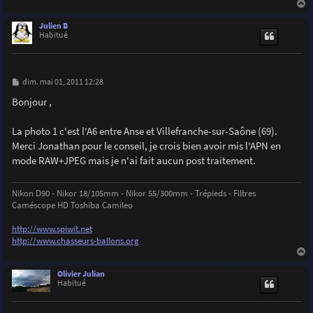
a
u
Julien B
t
Habitué
M
dim. mai 01, 2011 12:28
e
s
Bonjour ,
s
a
g
La photo 1 c'est l'A6 entre Anse et Villefranche-sur-Saône (69).
e
Merci Jonathan pour le conseil, je crois bien avoir mis l'APN en
mode RAW+JPEG mais je n'ai fait aucun post traitement.
Nikon D90 - Nikor 18/105mm - Nikor 55/300mm - Trépieds - Filtres
Caméscope HD Toshiba Camileo
http://www.spiwit.net
http://www.chasseurs-ballons.org
a
u
Olivier Julian
t
Habitué