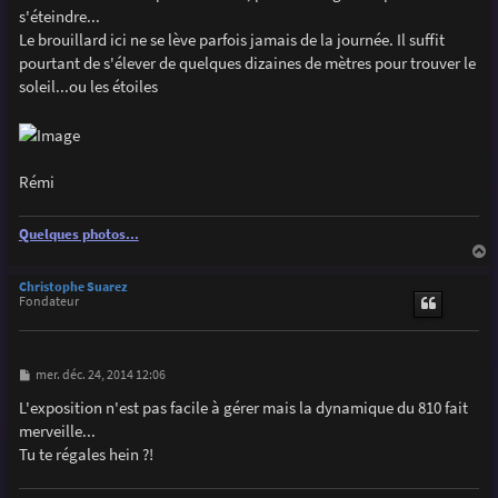
g
s'éteindre...
e
Le brouillard ici ne se lève parfois jamais de la journée. Il suffit
pourtant de s'élever de quelques dizaines de mètres pour trouver le
soleil...ou les étoiles
Rémi
Quelques photos...
a
u
Christophe Suarez
t
Fondateur
M
mer. déc. 24, 2014 12:06
e
s
L'exposition n'est pas facile à gérer mais la dynamique du 810 fait
s
merveille...
a
g
Tu te régales hein ?!
e