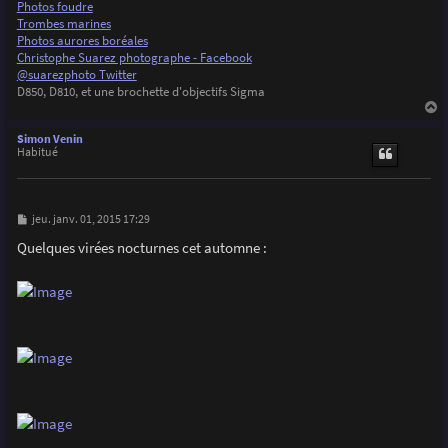
Photos foudre
Trombes marines
Photos aurores boréales
Christophe Suarez photographe - Facebook
@suarezphoto Twitter
D850, D810, et une brochette d'objectifs Sigma
a
u
Simon Venin
t
Habitué
M
jeu. janv. 01, 2015 17:29
e
s
Quelques virées nocturnes cet automne :
s
a
g
e