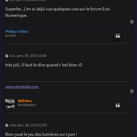
e
s
Superbe , j'en ai déjà vue quelques une sur le forum Eos-
s
Numerique.
a
g
e
a
u
Philippe Talleu
t
Ancien
M
lun. janv. 05, 2015 10:06
e
s
très joli, il faut le dire quand c'est bien :D
s
a
g
e
www.yserphoto.com
a
u
Will Hien
t
Modérateur
M
mar. janv. 06, 2015 22:03
e
s
Bien joué le jeu des lumières sur Lyon !
s