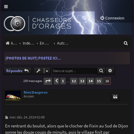
Connexion
R
Accueil
Index du forum
En marge des orages
Autres images
e
[PHOTOS DE NUIT] POSTEZ ICI...
c
h
Rechercher
Recherche a
Répondre
e
Page
16
sur
16
1
12
13
14
15
16
235 messages
Précédente
…
r
Rémi Daugeron
c
Ancien
h
e
M
mer. déc. 24, 2014 01:08
e
r
s
En rentrant du boulot, alors que le clocher de Fixin au Sud de Dijon
s
sonne les douze coups de minuits, puis le village finit par
a