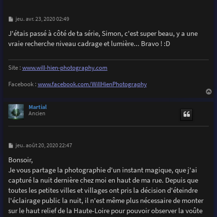
M
jeu. avr. 23, 2020 02:49
e
s
J'étais passé à côté de ta série, Simon, c'est super beau, y a une
s
vraie recherche niveau cadrage et lumière... Bravo ! :D
a
g
e
Site :
www.will-hien-photography.com
Facebook :
www.facebook.com/WillHienPhotography
a
u
Martial
t
Ancien
M
jeu. août 20, 2020 22:47
e
s
Bonsoir,
s
Je vous partage la photographie d'un instant magique, que j'ai
a
g
capturé la nuit dernière chez moi en haut de ma rue. Depuis que
e
toutes les petites villes et villages ont pris la décision d'éteindre
l'éclairage public la nuit, il n'est même plus nécessaire de monter
sur le haut relief de la Haute-Loire pour pouvoir observer la voûte