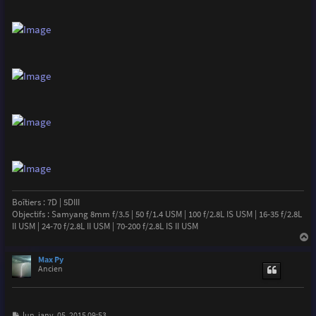
Boîtiers : 7D | 5DIII
Objectifs : Samyang 8mm f/3.5 | 50 f/1.4 USM | 100 f/2.8L IS USM | 16-35 f/2.8L
II USM | 24-70 f/2.8L II USM | 70-200 f/2.8L IS II USM
a
u
Max Py
t
Ancien
M
lun. janv. 05, 2015 09:53