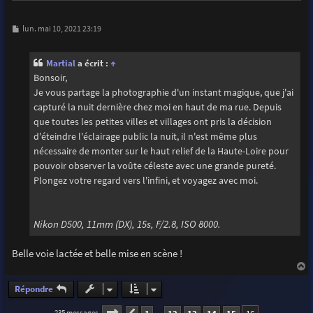
M
lun. mai 10, 2021 23:19
e
s
s
Martial
a écrit :
↑
a
g
Bonsoir,
e
Je vous partage la photographie d'un instant magique, que j'ai
capturé la nuit dernière chez moi en haut de ma rue. Depuis
que toutes les petites villes et villages ont pris la décision
d'éteindre l'éclairage public la nuit, il n'est même plus
nécessaire de monter sur le haut relief de la Haute-Loire pour
pouvoir observer la voûte céleste avec une grande pureté.
Plongez votre regard vers l'infini, et voyagez avec moi.
Nikon D500, 11mm (DX), 15s, F/2.8, ISO 8000.
Belle voie lactée et belle mise en scène !
a
u
Répondre
t
Page
16
sur
16
235 messages