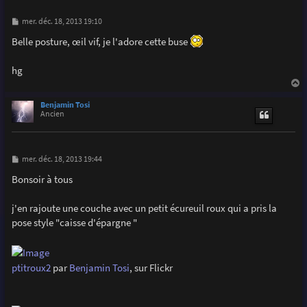
M
mer. déc. 18, 2013 19:10
e
s
Belle posture, œil vif, je l'adore cette buse
s
a
g
hg
e
a
u
Benjamin Tosi
t
Ancien
M
mer. déc. 18, 2013 19:44
e
s
Bonsoir à tous
s
a
g
j'en rajoute une couche avec un petit écureuil roux qui a pris la
e
pose style "caisse d'épargne "
ptitroux2
par
Benjamin Tosi
, sur Flickr