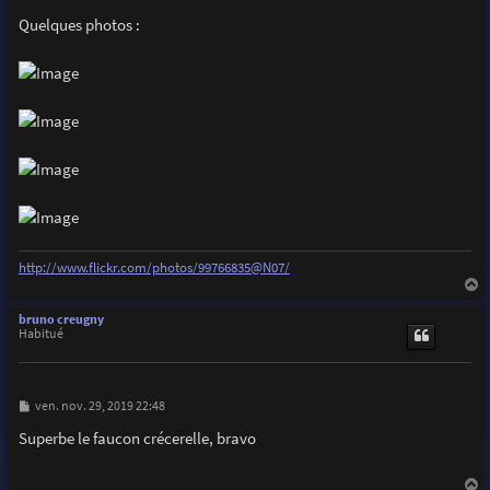
a
g
Quelques photos :
e
http://www.flickr.com/photos/99766835@N07/
a
u
bruno creugny
t
Habitué
M
ven. nov. 29, 2019 22:48
e
s
Superbe le faucon crécerelle, bravo
s
a
g