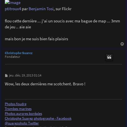
ptitroux4
par
Benjamin Tosi
, sur Flickr
flou cette dernière ... j'ai un soucis avec ma bague de map ... 3mm
de jeu .. aie aie
mais bon je me suis bien fais plaisirs
a
u
Christophe Suarez
t
Fondateur
M
jeu. déc. 19, 2013 01:14
e
s
Wow, les deux dernières me scotchent. Bravo !
s
a
g
e
Photos foudre
Trombes marines
Photos aurores boréales
Christophe Suarez photographe - Facebook
@suarezphoto Twitter