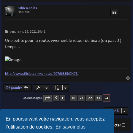
e
a
u
Fabien Colas
t
Habitué
M
ven. janv. 15, 2021 20:41
e
s
Une petite pour la route, vivement le retour du beau (ou pas :D )
s
temps...
a
g
e
http://www.flickr.com/photos/99766835@N07/
a
u
Répondre
t
Page
24
sur
24
1
20
21
22
23
24
353 messages
Précédente
…
Aller à
En poursuivant votre navigation, vous acceptez
Accueil
Index du forum
Nous contacter
l’utilisation de cookies.
En savoir plus