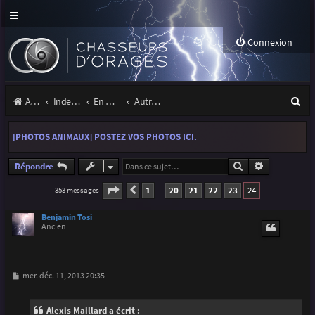
Connexion
R
Accueil
Index du forum
En marge des orages
Autres images
e
[PHOTOS ANIMAUX] POSTEZ VOS PHOTOS ICI.
c
h
Rechercher
Recherche a
Répondre
e
Page
24
sur
24
1
20
21
22
23
24
353 messages
Précédente
…
r
Benjamin Tosi
c
Ancien
h
e
M
mer. déc. 11, 2013 20:35
e
r
s
s
Alexis Maillard a écrit :
a