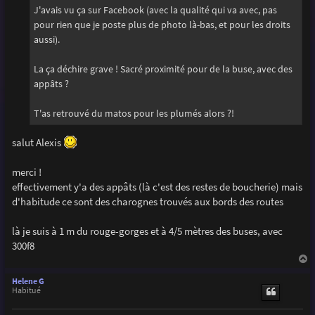
g
J'avais vu ça sur Facebook (avec la qualité qui va avec, pas
e
pour rien que je poste plus de photo là-bas, et pour les droits
aussi).
La ça déchire grave ! Sacré proximité pour de la buse, avec des
appâts ?
T'as retrouvé du matos pour les plumés alors ?!
salut Alexis
merci !
effectivement y'a des appâts (là c'est des restes de boucherie) mais
d'habitude ce sont des charognes trouvés aux bords des routes
là je suis à 1 m du rouge-gorges et à 4/5 mètres des buses, avec
300f8
a
u
Helene G
t
Habitué