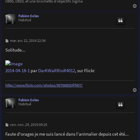
D850, D810, et une brochette d'objectifs Sigma
a
u
Fabien Colas
t
Habitué
M
mar. avr. 22, 2014 22:34
e
s
Solitude...
s
a
g
e
2014-04-18-1
par
DarKWaRRioR4012
, sur Flickr
http://www.flickr.com/photos/99766835@N07/
a
u
Fabien Colas
t
Habitué
M
ven. nov. 29, 2019 09:25
e
s
Faute d'orages je me suis lancé dans l'animalier depuis cet été...
s