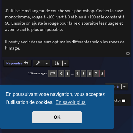
g
e
J'utilise le mélangeur de couche sous photoshop. Cocher la case
monochrome, rouge à -100, vert à 0 et bleu à +100 et le constant à
50. Ensuite on ajuste le rouge pour faire disparaître les nuages et
avoir le ciel le plus uni possible.
Il peut y avoir des valeurs optimales différentes selon les zones de
l'image.
a
u
Répondre
t
Page
8
sur
8
1
4
5
6
7
8
106 messages
Précédente
…
Aller à
En poursuivant votre navigation, vous acceptez
Accueil
Index du forum
Nous contacter
l’utilisation de cookies.
En savoir plus
Purplexion style by
Ian Bradley
OK
Développé par
phpBB
® Forum Software © phpBB Limited
Traduit par
phpBB-fr.com
Confidentialité
|
Conditions