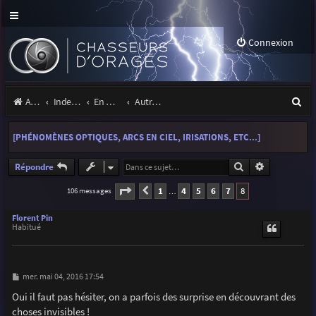
Connexion
R
Accueil
Index du forum
En marge des orages
Autres images
e
[PHÉNOMÈNES OPTIQUES, ARCS EN CIEL, IRISATIONS, ETC...]
c
h
Rechercher
Recherche a
Répondre
e
Page
8
sur
8
1
4
5
6
7
8
106 messages
Précédente
…
r
Florent Pin
c
Habitué
h
e
M
mer. mai 04, 2016 17:54
e
r
s
Oui il faut pas hésiter, on a parfois des surprise en découvrant des
s
choses invisibles !
a